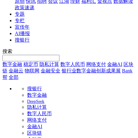
原创
快讯
招聘
会议
江湖
理财
福利汇
金视点
数据解读
政策速递
专题
专栏
宣传年
AI播报
搜银行
搜索
数字金融
稳定币
隐私计算
数字人民币
网络支付
金融AI
区块
链
金融云
物联网
金融安全
银行业数字金融创新成果展
Bank
帮
全部
搜银行
数字金融
DeepSeek
隐私计算
数字人民币
网络支付
金融AI
区块链