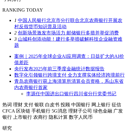
RANKING TODAY
1
中国人民银行北京市分行联合北京农商银行开展农
村反假货币知识普及活动
2
创新场景激发市场活力 邮储银行多措并举促消费
3
山城科创添动能！建行多举措破解科技企业融资难
题
案例｜2025年全球企业AI应用调查：日益扩大的AI价
值差距
央行发布2025年前三季度金融统计数据报告
数字化引领银行跨境支付 全力支撑实体经济跨境前行
青岛农商银行获上海清算所清算会员资格，系山东省
内农商银行首家
李源任中国进出口银行四川省分行党委书记
热词
理财
支付
银联
白皮书
投顾
中国银行
网上银行
征信
CFCA
区块链
手机银行
5G消息
理财子公司
绿色金融
广发
银行
上市银行
农商行
隐私计算
数字人民币
研究