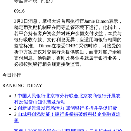
等监管环境”下运行
09:16
3月3日消息，摩根大通首席执行官Jamie Dimon表示，
稳定币奖励机制应在同等监管环境下运行。他指出，
若平台持有客户资金并对账户余额支付收益，本质与
银行吸收存款、支付利息无异，应适用与银行相同的
监管标准。 Dimon在接受CNBC采访时称，可接受的
折中方案是仅对交易行为提供奖励，而非对账户余额
支付利息。他强调，否则此类业务就属于银行业务，
必须按照银行相关规定接受监管。
今日排行
RANKING TODAY
1
中国人民银行北京市分行联合北京农商银行开展农
村反假货币知识普及活动
2
创新场景激发市场活力 邮储银行多措并举促消费
3
山城科创添动能！建行多举措破解科技企业融资难
题