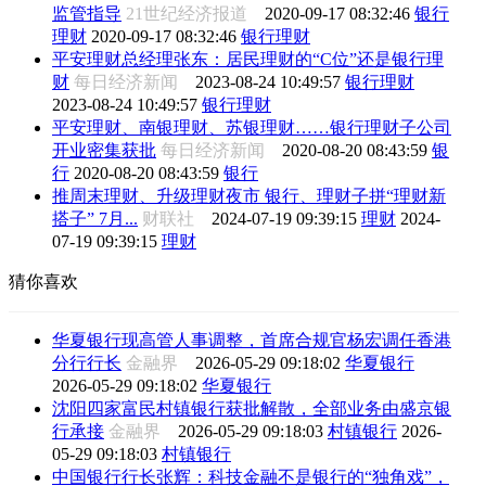
监管指导
21世纪经济报道
2020-09-17 08:32:46
银行
理财
2020-09-17 08:32:46
银行理财
平安理财总经理张东：居民理财的“C位”还是银行理
财
每日经济新闻
2023-08-24 10:49:57
银行理财
2023-08-24 10:49:57
银行理财
平安理财、南银理财、苏银理财……银行理财子公司
开业密集获批
每日经济新闻
2020-08-20 08:43:59
银
行
2020-08-20 08:43:59
银行
推周末理财、升级理财夜市 银行、理财子拼“理财新
搭子” 7月...
财联社
2024-07-19 09:39:15
理财
2024-
07-19 09:39:15
理财
猜你喜欢
华夏银行现高管人事调整，首席合规官杨宏调任香港
分行行长
金融界
2026-05-29 09:18:02
华夏银行
2026-05-29 09:18:02
华夏银行
沈阳四家富民村镇银行获批解散，全部业务由盛京银
行承接
金融界
2026-05-29 09:18:03
村镇银行
2026-
05-29 09:18:03
村镇银行
中国银行行长张辉：科技金融不是银行的“独角戏”，