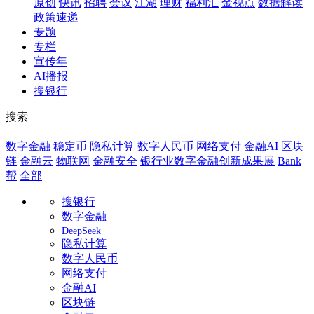
原创
快讯
招聘
会议
江湖
理财
福利汇
金视点
数据解读
政策速递
专题
专栏
宣传年
AI播报
搜银行
搜索
数字金融
稳定币
隐私计算
数字人民币
网络支付
金融AI
区块
链
金融云
物联网
金融安全
银行业数字金融创新成果展
Bank
帮
全部
搜银行
数字金融
DeepSeek
隐私计算
数字人民币
网络支付
金融AI
区块链