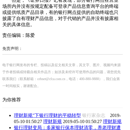
但是，《证券日报》记者发现，部分银行网点在营业
场所内并没有按规定配备可登录产品信息查询平台的终端
或提供纸质产品目录，有的银行网点提供的自助终端也只
披露了自有理财产品信息，对于代销的产品并没有披露相
关的具体信息。
责任编辑：陈爱
免责声明：
电子银行网发布的专栏、投稿以及征文相关文章，其文字、图片、视频均来源
于作者投稿或转载自相关作品方；如涉及未经许可使用作品的问题，请您优先
联系我们（联系邮箱：cebnet@cfca.com.cn，电话：400-880-9888），我们会第
一时间核实，谢谢配合。
为你推荐
理财新规”下银行理财的平稳转型
银行家杂志
2019-
05-10 01:50:27
理财新规
2019-05-10 01:50:27
理财新规
银行理财变局：多家银行保本理财清零，养老理财遭