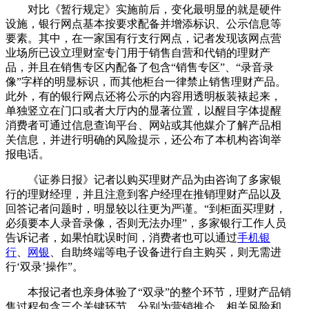
对比《暂行规定》实施前后，变化最明显的就是硬件
设施，银行网点基本按要求配备并增添标识、公示信息等
要素。其中，在一家国有行支行网点，记者发现该网点营
业场所已设立理财室专门用于销售自营和代销的理财产
品，并且在销售专区内配备了包含“销售专区”、“录音录
像”字样的明显标识，而其他柜台一律禁止销售理财产品。
此外，有的银行网点还将公示的内容用透明板装裱起来，
单独竖立在门口或者大厅内的显著位置，以醒目字体提醒
消费者可通过信息查询平台、网站或其他媒介了解产品相
关信息，并进行明确的风险提示，还公布了本机构咨询举
报电话。
《证券日报》记者以购买理财产品为由咨询了多家银
行的理财经理，并且注意到客户经理在推销理财产品以及
回答记者问题时，明显较以往更为严谨。“到柜面买理财，
必须要本人录音录像，否则无法办理”，多家银行工作人员
告诉记者，如果怕耽误时间，消费者也可以通过
手机银
行
、
网银
、自助终端等电子设备进行自主购买，则无需进
行‘双录’操作”。
本报记者也亲身体验了“双录”的整个环节，理财产品销
售过程包含三个关键环节，分别为营销推介、相关风险和