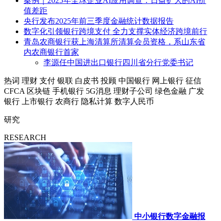
案例｜2025年全球企业AI应用调查：日益扩大的AI价
值差距
央行发布2025年前三季度金融统计数据报告
数字化引领银行跨境支付 全力支撑实体经济跨境前行
青岛农商银行获上海清算所清算会员资格，系山东省
内农商银行首家
李源任中国进出口银行四川省分行党委书记
热词
理财
支付
银联
白皮书
投顾
中国银行
网上银行
征信
CFCA
区块链
手机银行
5G消息
理财子公司
绿色金融
广发
银行
上市银行
农商行
隐私计算
数字人民币
研究
RESEARCH
中小银行数字金融报