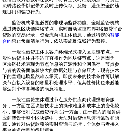
流转路径予以记录并及时上传保存、反馈，避免资金的违
规挪用和骗贷行为。
监管机构承担必要的非现场监督功能。金融监管机构
通过架设区块链网络节点，实时自动监控P2P网络借贷平台
贷款的交易记录、资金流向和主体信息，通过特定的
智能
合约
禁止负面清单行为，依法实施反洗钱行为监控。
一般性借贷主体以客户终端形式接入区块链节点。一
般性借贷主体并不适宜直接作为区块链节点，这是因为：
区块链技术表现为节点信息的开源性和全网保存，节点参
与者的设备面临着较大的数据处理与存储压力，现有技术
下的普通电脑显然难以承受。即便未来的技术条件可以解
决节点接入设备的容量和处理水平，但其性价比也未必能
够达到个体参与者的满意程度。
一般性借贷主体通过节点服务供应商代理投融资服
务，一方面在区块链技术上的操作难度和成本上的变化较
小，能够便利完成借贷行为;另一方面，由于接入的服务供
应商架设于整个区块链中，无法对借贷信息进行篡改和隐
藏，通过对借贷款项的实时查询与监控，个体参与者接入
平台的道德风险得以避免。