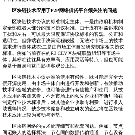
区块链技术应用于P2P网络借贷平台须关注的问题
区块链技术协议的标准制定主体。一是由政府机构制
定全部或者大部分的技术协议标准。由于没有利益诉求的
干扰和左右，可以最大限度保证协议标准的客观、公正和
透明性。但弊端在于决策流程较慢，无法对市场上的技术
需求进行量体裁衣;二是由市场主体自发研究制定相关协议
标准。例如当前存在的R3 CEV区块链联盟组织等市场主
体，其标准往往具有效率高、应用灵活等特点，但也可能
会基于自身利益而影响客观公正性。
区块链技术协议标准的使用有偿性。既可能是完全无
偿开源使用，由市场主体自由进行开发和创新，有效推动
技术和金融的进步。也可能会进行有偿推广和使用。从技
术应用的实践来看，不乏市场上的领先企业和垄断厂商在
制定行业技术标准后，对其他企业收取专利费、进行准入
歧视等情况，缺少技术储备和独立研发的企业将在区块链
技术应用上较为被动与弱势。
区块链网络的技术处理细节和配套问题。例如，节点
间记账人的选择算法、节点间的数据传输通道、节点设备