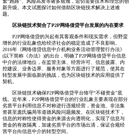
繁“跑路”、风险高发等诸多瓶颈，迫切需要技术和理念的创
新升级。本文试图探讨如何借助区块链技术解决上述难
题。
区块链技术契合了P2P网络借贷平台发展的内在要求
P2P网络借贷的兴起有其客观条件和现实需求，但野蛮
增长的行业乱象也给经济社会的稳定造成了不良影响。
2016年《网络借贷信息中介机构业务活动管理暂行办法》
(以下简称《办法》)的出台，明确了P2P网络借贷平台信息
中介的法律地位，在监管主体、经营许可、信息披露、内
控建设、业务边界、服务对象等方面进行了规范，使其在
转型发展中面临新的挑战，也为区块链技术的应用提供了
契机。
区块链技术确保P2P网络借贷平台恪守“不碰资金”底
线。近年来，P2P网络借贷平台的行业乱象主要表现在部分
劣质平台利用信息不对称进行违规经营，资金池、非法集
资甚至庞氏骗局等道德风险问题频发。在区块链技术下，
信息的对称性使得资金的来源去向透明化，实现了信息与
资金的有效隔离，加速劣质平台的市场出清，保证合规经
营平台向信息中介的转型空间。