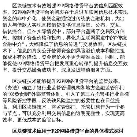
区块链技术有效增强P2P网络借贷平台的信息匹配效
率。P2P网络借贷平台的初衷在于通过互联网信息技术实现
资金的非中介化，使资金融通绕过传统的金融机构，为出
借人与借款人实现直接借贷提供信息搜集、公布、交互、
借贷撮合。但在实际情况中，部分平台垄断了交易双方信
息、控制了资金价格和投向，异化为互联网渠道中的“传统
金融中介”，大幅降低了信息的传递与交易效率。区块链技
术下，信息的真实公开使得资金的风险溢价成本和隐性担
保成本有效降低，资金定价水平更为精准高效。同时，能
够促使P2P网络借贷平台把发展重心转移到提升信息交互效
率、提升交易撮合成功率、深度发掘增值服务方面。
区块链技术能够提升P2P网络借贷平台的监管效率。
《办法》确立了银行业监督管理机构和地方金融监管部门
的“双负责制”外部监管体制、引入了第三方托管和行业自律
等风险管控手段，反洗钱风险监控的必要性也在日益提
高。利用区块链技术，将监管部门、托管机构作为一个参
与节点，可以充分利用交易信息的透明完整性，实现更高
效率、更低成本的监管目标。
区块链技术应用于P2P网络借贷平台的具体模式探讨