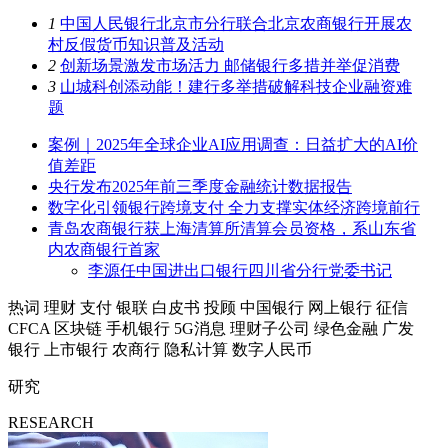
1
中国人民银行北京市分行联合北京农商银行开展农
村反假货币知识普及活动
2
创新场景激发市场活力 邮储银行多措并举促消费
3
山城科创添动能！建行多举措破解科技企业融资难
题
案例｜2025年全球企业AI应用调查：日益扩大的AI价
值差距
央行发布2025年前三季度金融统计数据报告
数字化引领银行跨境支付 全力支撑实体经济跨境前行
青岛农商银行获上海清算所清算会员资格，系山东省
内农商银行首家
李源任中国进出口银行四川省分行党委书记
热词
理财
支付
银联
白皮书
投顾
中国银行
网上银行
征信
CFCA
区块链
手机银行
5G消息
理财子公司
绿色金融
广发
银行
上市银行
农商行
隐私计算
数字人民币
研究
RESEARCH