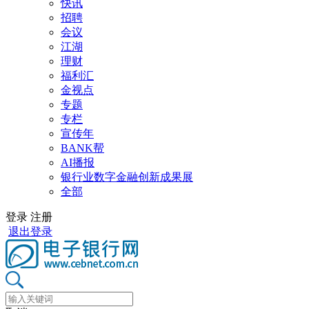
快讯
招聘
会议
江湖
理财
福利汇
金视点
专题
专栏
宣传年
BANK帮
AI播报
银行业数字金融创新成果展
全部
登录
注册
退出登录