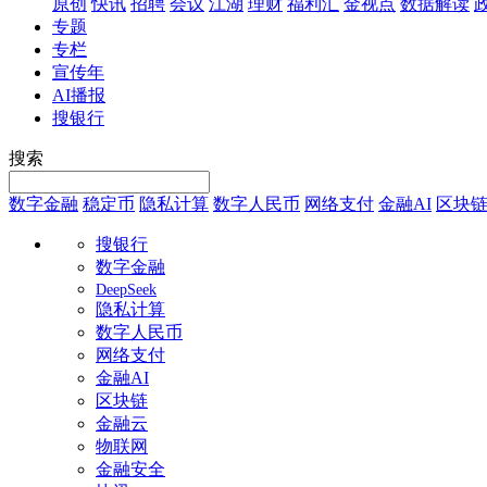
原创
快讯
招聘
会议
江湖
理财
福利汇
金视点
数据解读
专题
专栏
宣传年
AI播报
搜银行
搜索
数字金融
稳定币
隐私计算
数字人民币
网络支付
金融AI
区块
搜银行
数字金融
DeepSeek
隐私计算
数字人民币
网络支付
金融AI
区块链
金融云
物联网
金融安全