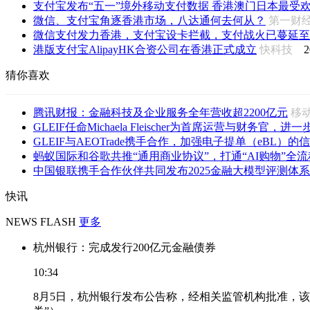
支付宝发布“五一”境外移动支付数据 香港澳门日本最受
微信、支付宝角逐香港市场，八达通何去何从？
第一财
微信支付发力香港，支付宝设卡拦截，支付战火已蔓延至
港版支付宝AlipayHK合资公司在香港正式成立
快科技
2
猜你喜欢
腾讯财报：金融科技及企业服务全年营收超2200亿元
移
GLEIF任命Michaela Fleischer为首席运营与财务官，进一步
GLEIF与AEOTrade携手合作，加强电子提单（eBL）的信
蚂蚁国际和谷歌共推“通用商业协议”，打通“AI购物”全流
中国银联携手合作伙伴共同发布2025金融大模型评测体系
快讯
NEWS FLASH
更多
杭州银行：完成发行200亿元金融债券
10:34
8月5日，杭州银行发布公告称，经相关监管机构批准，该