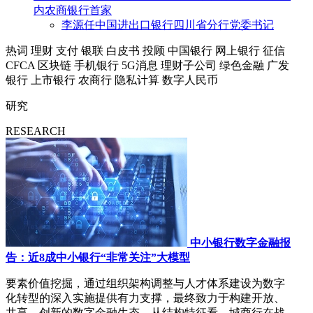
内农商银行首家
李源任中国进出口银行四川省分行党委书记
热词
理财
支付
银联
白皮书
投顾
中国银行
网上银行
征信
CFCA
区块链
手机银行
5G消息
理财子公司
绿色金融
广发
银行
上市银行
农商行
隐私计算
数字人民币
研究
RESEARCH
中小银行数字金融报
告：近8成中小银行“非常关注”大模型
要素价值挖掘，通过组织架构调整与人才体系建设为数字
化转型的深入实施提供有力支撑，最终致力于构建开放、
共享、创新的数字金融生态。从结构特征看，城商行在战