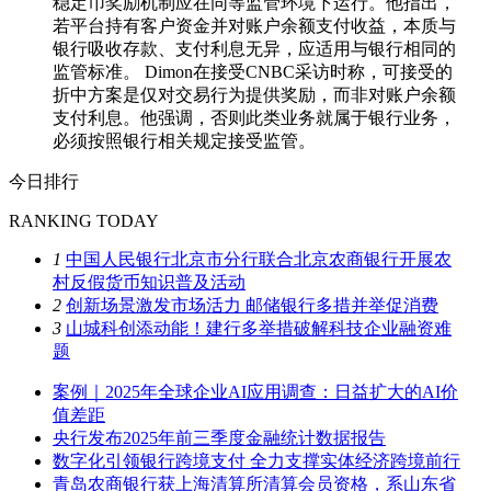
稳定币奖励机制应在同等监管环境下运行。他指出，
若平台持有客户资金并对账户余额支付收益，本质与
银行吸收存款、支付利息无异，应适用与银行相同的
监管标准。 Dimon在接受CNBC采访时称，可接受的
折中方案是仅对交易行为提供奖励，而非对账户余额
支付利息。他强调，否则此类业务就属于银行业务，
必须按照银行相关规定接受监管。
今日排行
RANKING TODAY
1
中国人民银行北京市分行联合北京农商银行开展农
村反假货币知识普及活动
2
创新场景激发市场活力 邮储银行多措并举促消费
3
山城科创添动能！建行多举措破解科技企业融资难
题
案例｜2025年全球企业AI应用调查：日益扩大的AI价
值差距
央行发布2025年前三季度金融统计数据报告
数字化引领银行跨境支付 全力支撑实体经济跨境前行
青岛农商银行获上海清算所清算会员资格，系山东省