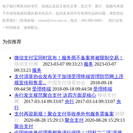
电子银行网发布的专栏、投稿以及征文相关文章，其文字、图片、视频均来源
于作者投稿或转载自相关作品方；如涉及未经许可使用作品的问题，请您优先
联系我们（联系邮箱：cebnet@cfca.com.cn，电话：400-880-9888），我们会第
一时间核实，谢谢配合。
为你推荐
微信支付宝同时宣布！服务商不备案将被限制交易！
移动支付网
2023-03-07 09:33:23
服务
2023-03-07
09:33:23
服务
支付清算协会发布关于加强受理终端管理防范网上违
规宣传和售卖...
中国支付清算协会
2018-09-18
09:44:58
受理终端
2018-09-18 09:44:58
受理终端
央行发文规范聚合支付 这四方面是核心
移动支付
网
2017-03-14 09:33:07
央行
2017-03-14 09:33:07
央
行
支付再迎新规！聚合支付等收单外包服务需备案
财联
社
2020-08-28 15:29:13
聚合支付
2020-08-28 15:29:13
聚合支付
全国的收单代理商都将进行评级！“切机”“二清”等将