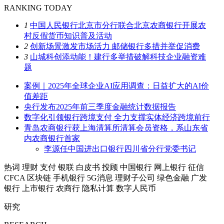
RANKING TODAY
1
中国人民银行北京市分行联合北京农商银行开展农
村反假货币知识普及活动
2
创新场景激发市场活力 邮储银行多措并举促消费
3
山城科创添动能！建行多举措破解科技企业融资难
题
案例｜2025年全球企业AI应用调查：日益扩大的AI价
值差距
央行发布2025年前三季度金融统计数据报告
数字化引领银行跨境支付 全力支撑实体经济跨境前行
青岛农商银行获上海清算所清算会员资格，系山东省
内农商银行首家
李源任中国进出口银行四川省分行党委书记
热词
理财
支付
银联
白皮书
投顾
中国银行
网上银行
征信
CFCA
区块链
手机银行
5G消息
理财子公司
绿色金融
广发
银行
上市银行
农商行
隐私计算
数字人民币
研究