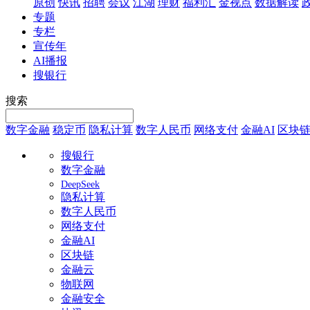
原创
快讯
招聘
会议
江湖
理财
福利汇
金视点
数据解读
专题
专栏
宣传年
AI播报
搜银行
搜索
数字金融
稳定币
隐私计算
数字人民币
网络支付
金融AI
区块
搜银行
数字金融
DeepSeek
隐私计算
数字人民币
网络支付
金融AI
区块链
金融云
物联网
金融安全