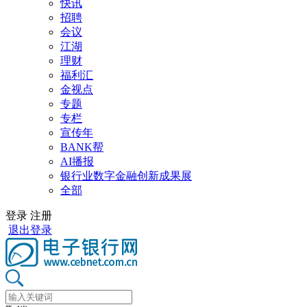
快讯
招聘
会议
江湖
理财
福利汇
金视点
专题
专栏
宣传年
BANK帮
AI播报
银行业数字金融创新成果展
全部
登录
注册
退出登录