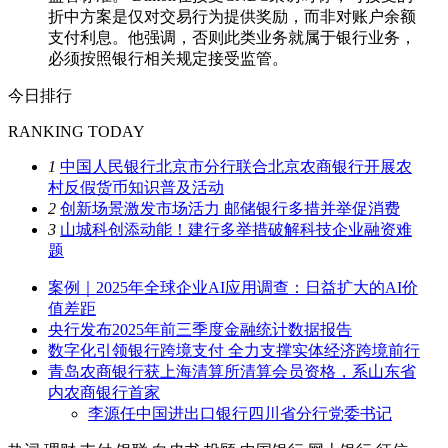
折中方案是仅对交易行为提供奖励，而非对账户余额
支付利息。他强调，否则此类业务就属于银行业务，
必须按照银行相关规定接受监管。
今日排行
RANKING TODAY
1
中国人民银行北京市分行联合北京农商银行开展农
村反假货币知识普及活动
2
创新场景激发市场活力 邮储银行多措并举促消费
3
山城科创添动能！建行多举措破解科技企业融资难
题
案例｜2025年全球企业AI应用调查：日益扩大的AI价
值差距
央行发布2025年前三季度金融统计数据报告
数字化引领银行跨境支付 全力支撑实体经济跨境前行
青岛农商银行获上海清算所清算会员资格，系山东省
内农商银行首家
李源任中国进出口银行四川省分行党委书记