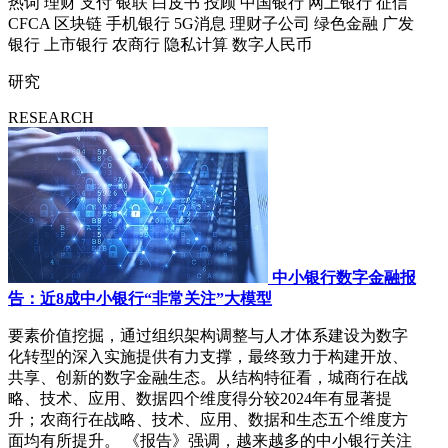
热词
理财
支付
银联
白皮书
投顾
中国银行
网上银行
征信
CFCA
区块链
手机银行
5G消息
理财子公司
绿色金融
广发
银行
上市银行
农商行
隐私计算
数字人民币
研究
RESEARCH
中小银行数字金融报
告：近8成中小银行“非常关注”大模型
要素价值挖掘，通过组织架构调整与人才体系建设为数字
化转型的深入实施提供有力支撑，最终致力于构建开放、
共享、创新的数字金融生态。从结构特征看，城商行在战
略、技术、应用、数据四个维度得分较2024年有显著提
升；农商行在战略、技术、应用、数据和生态五个维度方
面均有所提升。 《报告》强调，越来越多的中小银行关注