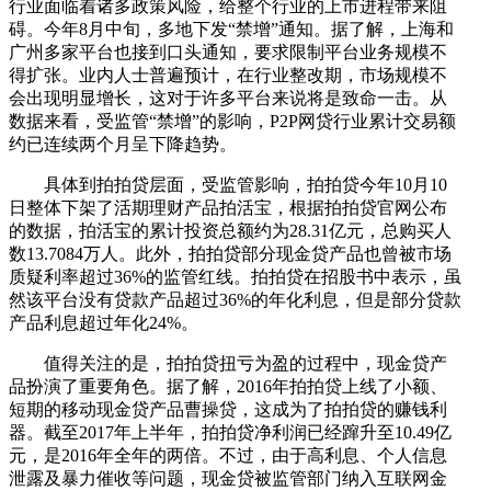
行业面临着诸多政策风险，给整个行业的上市进程带来阻
碍。今年8月中旬，多地下发“禁增”通知。据了解，上海和
广州多家平台也接到口头通知，要求限制平台业务规模不
得扩张。业内人士普遍预计，在行业整改期，市场规模不
会出现明显增长，这对于许多平台来说将是致命一击。从
数据来看，受监管“禁增”的影响，P2P网贷行业累计交易额
约已连续两个月呈下降趋势。
具体到拍拍贷层面，受监管影响，拍拍贷今年10月10
日整体下架了活期理财产品拍活宝，根据拍拍贷官网公布
的数据，拍活宝的累计投资总额约为28.31亿元，总购买人
数13.7084万人。此外，拍拍贷部分现金贷产品也曾被市场
质疑利率超过36%的监管红线。拍拍贷在招股书中表示，虽
然该平台没有贷款产品超过36%的年化利息，但是部分贷款
产品利息超过年化24%。
值得关注的是，拍拍贷扭亏为盈的过程中，现金贷产
品扮演了重要角色。据了解，2016年拍拍贷上线了小额、
短期的移动现金贷产品曹操贷，这成为了拍拍贷的赚钱利
器。截至2017年上半年，拍拍贷净利润已经蹿升至10.49亿
元，是2016年全年的两倍。不过，由于高利息、个人信息
泄露及暴力催收等问题，现金贷被监管部门纳入互联网金