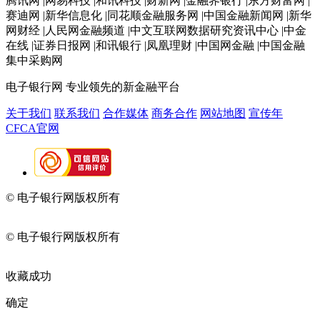
腾讯网 |网易科技 |和讯科技 |财新网 |金融界银行 |东方财富网 |
赛迪网 |新华信息化 |同花顺金融服务网 |中国金融新闻网 |新华
网财经 |人民网金融频道 |中文互联网数据研究资讯中心 |中金
在线 |证券日报网 |和讯银行 |凤凰理财 |中国网金融 |中国金融
集中采购网
电子银行网
专业领先的新金融平台
关于我们
联系我们
合作媒体
商务合作
网站地图
宣传年
CFCA官网
© 电子银行网版权所有
京ICP备05045998号-2
京公网安备
11010202009082
© 电子银行网版权所有
京ICP备05045998号-2
京公网安备
11010202009082
收藏成功
确定