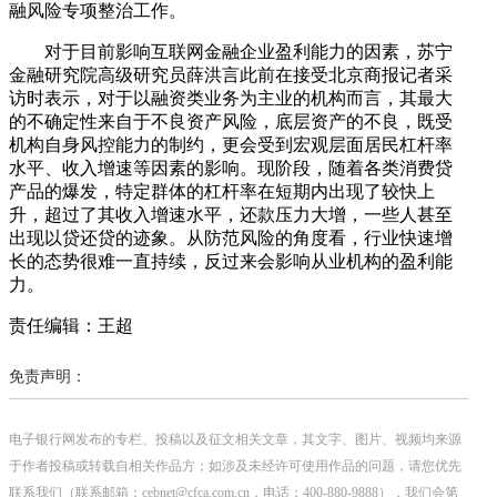
融风险专项整治工作。
对于目前影响互联网金融企业盈利能力的因素，苏宁
金融研究院高级研究员薛洪言此前在接受北京商报记者采
访时表示，对于以融资类业务为主业的机构而言，其最大
的不确定性来自于不良资产风险，底层资产的不良，既受
机构自身风控能力的制约，更会受到宏观层面居民杠杆率
水平、收入增速等因素的影响。现阶段，随着各类消费贷
产品的爆发，特定群体的杠杆率在短期内出现了较快上
升，超过了其收入增速水平，还款压力大增，一些人甚至
出现以贷还贷的迹象。从防范风险的角度看，行业快速增
长的态势很难一直持续，反过来会影响从业机构的盈利能
力。
责任编辑：王超
免责声明：
电子银行网发布的专栏、投稿以及征文相关文章，其文字、图片、视频均来源
于作者投稿或转载自相关作品方；如涉及未经许可使用作品的问题，请您优先
联系我们（联系邮箱：cebnet@cfca.com.cn，电话：400-880-9888），我们会第