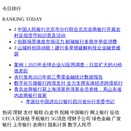
今日排行
RANKING TODAY
1
中国人民银行北京市分行联合北京农商银行开展农
村反假货币知识普及活动
2
创新场景激发市场活力 邮储银行多措并举促消费
3
山城科创添动能！建行多举措破解科技企业融资难
题
案例｜2025年全球企业AI应用调查：日益扩大的AI价
值差距
央行发布2025年前三季度金融统计数据报告
数字化引领银行跨境支付 全力支撑实体经济跨境前行
青岛农商银行获上海清算所清算会员资格，系山东省
内农商银行首家
李源任中国进出口银行四川省分行党委书记
热词
理财
支付
银联
白皮书
投顾
中国银行
网上银行
征信
CFCA
区块链
手机银行
5G消息
理财子公司
绿色金融
广发
银行
上市银行
农商行
隐私计算
数字人民币