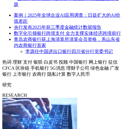
题
案例｜2025年全球企业AI应用调查：日益扩大的AI价
值差距
央行发布2025年前三季度金融统计数据报告
数字化引领银行跨境支付 全力支撑实体经济跨境前行
青岛农商银行获上海清算所清算会员资格，系山东省
内农商银行首家
李源任中国进出口银行四川省分行党委书记
热词
理财
支付
银联
白皮书
投顾
中国银行
网上银行
征信
CFCA
区块链
手机银行
5G消息
理财子公司
绿色金融
广发
银行
上市银行
农商行
隐私计算
数字人民币
研究
RESEARCH