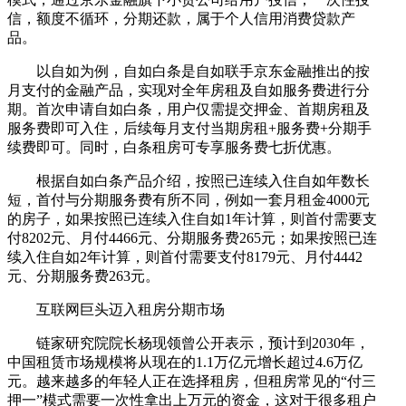
信，额度不循环，分期还款，属于个人信用消费贷款产
品。
以自如为例，自如白条是自如联手京东金融推出的按
月支付的金融产品，实现对全年房租及自如服务费进行分
期。首次申请自如白条，用户仅需提交押金、首期房租及
服务费即可入住，后续每月支付当期房租+服务费+分期手
续费即可。同时，白条租房可专享服务费七折优惠。
根据自如白条产品介绍，按照已连续入住自如年数长
短，首付与分期服务费有所不同，例如一套月租金4000元
的房子，如果按照已连续入住自如1年计算，则首付需要支
付8202元、月付4466元、分期服务费265元；如果按照已连
续入住自如2年计算，则首付需要支付8179元、月付4442
元、分期服务费263元。
互联网巨头迈入租房分期市场
链家研究院院长杨现领曾公开表示，预计到2030年，
中国租赁市场规模将从现在的1.1万亿元增长超过4.6万亿
元。越来越多的年轻人正在选择租房，但租房常见的“付三
押一”模式需要一次性拿出上万元的资金，这对于很多租户