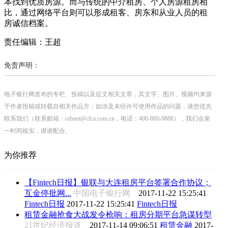
本找到优质房源。而与传统的中介租房、个人房源租房相
比，通过网络平台则可以形成租客、房东和从业人员的租
房诚信档案。
责任编辑：王超
免责声明：
电子银行网发布的专栏、投稿以及征文相关文章，其文字、图片、视频均来源
于作者投稿或转载自相关作品方；如涉及未经许可使用作品的问题，请您优先
联系我们（联系邮箱：cebnet@cfca.com.cn，电话：400-880-9888），我们会第
一时间核实，谢谢配合。
为你推荐
【Fintech日报】银联与大连租房平台签署合作协议；
互金停批网...
中国电子银行网
2017-11-22 15:25:41
Fintech日报
2017-11-22 15:25:41
Fintech日报
租赁金融抢食大战发令枪响：租房分期平台急谋转型
21世纪经济报道
2017-11-14 09:06:51
租赁金融
2017-