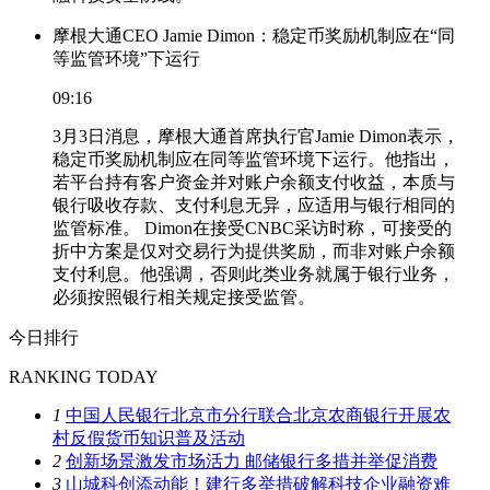
摩根大通CEO Jamie Dimon：稳定币奖励机制应在“同
等监管环境”下运行
09:16
3月3日消息，摩根大通首席执行官Jamie Dimon表示，
稳定币奖励机制应在同等监管环境下运行。他指出，
若平台持有客户资金并对账户余额支付收益，本质与
银行吸收存款、支付利息无异，应适用与银行相同的
监管标准。 Dimon在接受CNBC采访时称，可接受的
折中方案是仅对交易行为提供奖励，而非对账户余额
支付利息。他强调，否则此类业务就属于银行业务，
必须按照银行相关规定接受监管。
今日排行
RANKING TODAY
1
中国人民银行北京市分行联合北京农商银行开展农
村反假货币知识普及活动
2
创新场景激发市场活力 邮储银行多措并举促消费
3
山城科创添动能！建行多举措破解科技企业融资难