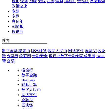
原创
快讯
招聘
会议
江湖
理财
福利汇
金视点
数据解读
政策速递
专题
专栏
宣传年
AI播报
搜银行
搜索
数字金融
稳定币
隐私计算
数字人民币
网络支付
金融AI
区块
链
金融云
物联网
金融安全
银行业数字金融创新成果展
Bank
帮
全部
搜银行
数字金融
DeepSeek
隐私计算
数字人民币
网络支付
金融AI
区块链