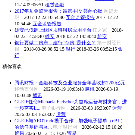
11-14 09:06:51
租赁金融
2017年互金监管报告：霹雳手段 菩萨心肠
网贷天
眼
2017-12-22 10:54:46
互金监管报告
2017-12-22
10:54:46
互金监管报告
雄安已低调上线区块链租房应用平台
IT之家
2018-
02-22 14:58:40
雄安
2018-02-22 14:58:40
雄安
银行要做二房东，建行“存房”是什么？
第一财经日
报
2018-03-26 08:52:15
银行
2018-03-26 08:52:15
银
行
猜你喜欢
腾讯财报：金融科技及企业服务全年营收超2200亿元
移动支付网
2026-03-19 10:03:48
腾讯
2026-03-19
10:03:48
腾讯
GLEIF任命Michaela Fleischer为首席运营与财务官，进
一步夯实L...
电子银行网
2026-03-03 16:33:07
运营
2026-03-03 16:33:07
运营
GLEIF与AEOTrade携手合作，加强电子提单（eBL）
的信任基础与互...
电子银行网
2026-02-12 15:10:26
贸易
2026-02-12 15:10:26
贸易