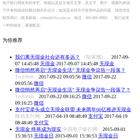
电子银行网发布的专栏、投稿以及征文相关文章，其文字、图片、视频均来源
于作者投稿或转载自相关作品方；如涉及未经许可使用作品的问题，请您优先
联系我们（联系邮箱：cebnet@cfca.com.cn，电话：400-880-9888），我们会第
一时间核实，谢谢配合。
为你推荐
我们离无现金社会还有多远？
《陆家嘴》
2017-09-
07 14:45:48
无现金
2017-09-07 14:45:48
无现金
微信悄然再启“无现金生活” 无现金争议告一段落？
TechWeb
2017-09-22 09:05:56
微信
2017-09-22
09:05:56
微信
微信悄然再启“无现金生活” 无现金争议告一段落了？
TechWeb
2017-09-22 09:16:25
微信
2017-09-22
09:16:25
微信
支付宝牵头成立无现金联盟 未来两年60亿推进无现金
移动支付网
2017-04-19 08:48:49
支付宝
2017-04-19
08:48:49
支付宝
无现金 终将成为现实
中国电子银行网
2015-09-01
15:36:53
无现金日
2015-09-01 15:36:53
无现金日