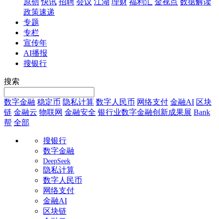
原创
快讯
招聘
会议
江湖
理财
福利汇
金视点
数据解读
政策速递
专题
专栏
宣传年
AI播报
搜银行
搜索
数字金融
稳定币
隐私计算
数字人民币
网络支付
金融AI
区块
链
金融云
物联网
金融安全
银行业数字金融创新成果展
Bank
帮
全部
搜银行
数字金融
DeepSeek
隐私计算
数字人民币
网络支付
金融AI
区块链