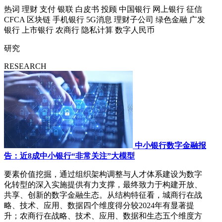
热词
理财
支付
银联
白皮书
投顾
中国银行
网上银行
征信
CFCA
区块链
手机银行
5G消息
理财子公司
绿色金融
广发
银行
上市银行
农商行
隐私计算
数字人民币
研究
RESEARCH
中小银行数字金融报
告：近8成中小银行“非常关注”大模型
要素价值挖掘，通过组织架构调整与人才体系建设为数字
化转型的深入实施提供有力支撑，最终致力于构建开放、
共享、创新的数字金融生态。从结构特征看，城商行在战
略、技术、应用、数据四个维度得分较2024年有显著提
升；农商行在战略、技术、应用、数据和生态五个维度方