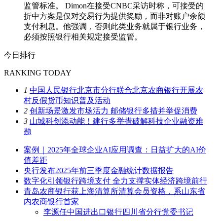
监管标准。 Dimon在接受CNBC采访时称，可接受的
折中方案是仅对交易行为提供奖励，而非对账户余额
支付利息。他强调，否则此类业务就属于银行业务，
必须按照银行相关规定接受监管。
今日排行
RANKING TODAY
1
中国人民银行北京市分行联合北京农商银行开展农
村反假货币知识普及活动
2
创新场景激发市场活力 邮储银行多措并举促消费
3
山城科创添动能！建行多举措破解科技企业融资难
题
案例｜2025年全球企业AI应用调查：日益扩大的AI价
值差距
央行发布2025年前三季度金融统计数据报告
数字化引领银行跨境支付 全力支撑实体经济跨境前行
青岛农商银行获上海清算所清算会员资格，系山东省
内农商银行首家
李源任中国进出口银行四川省分行党委书记