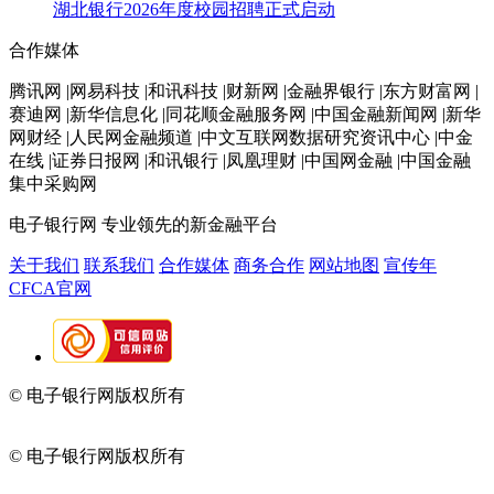
湖北银行2026年度校园招聘正式启动
合作媒体
腾讯网 |网易科技 |和讯科技 |财新网 |金融界银行 |东方财富网 |
赛迪网 |新华信息化 |同花顺金融服务网 |中国金融新闻网 |新华
网财经 |人民网金融频道 |中文互联网数据研究资讯中心 |中金
在线 |证券日报网 |和讯银行 |凤凰理财 |中国网金融 |中国金融
集中采购网
电子银行网
专业领先的新金融平台
关于我们
联系我们
合作媒体
商务合作
网站地图
宣传年
CFCA官网
© 电子银行网版权所有
京ICP备05045998号-2
京公网安备
11010202009082
© 电子银行网版权所有
京ICP备05045998号-2
京公网安备
11010202009082