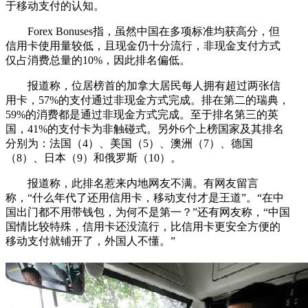
于移动支付的认知。
Forex Bonuses指，虽然中国在多项标准均获高分，但
信用卡使用量较低，且现金仍十分流行，非现金支付方式
仅占消费总量的10%，因此排名偏低。
报道称，位居榜首的加拿大居民每人拥有超过两张信
用卡，57%的支付通过非现金方式完成。排在第二的瑞典，
59%的消费都是通过非现金方式完成。至于排名第三的英
国，41%的支付卡为非触碰式。另外6个上榜国家及其排名
分别为：法国（4）、美国（5）、澳洲（7）、德国
（8）、日本（9）和俄罗斯（10）。
报道称，此排名惹来内地网友不满。有网友留言
称，“什么年代了还用信用卡，移动支付才是王道”。“在中
国出门都不用带钱包，为何不是第一？”还有网友称，“中国
国情比较特殊，信用卡还没流行，比信用卡更安全方便的
移动支付就铺开了，外国人不懂。”