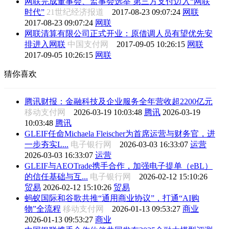
网联完成董事会、监事会选举 第三方支付迈入“网联
时代”
21世纪经济报道
2017-08-23 09:07:24
网联
2017-08-23 09:07:24
网联
网联清算有限公司正式开业：原借调人员有望优先安
排进入网联
中国支付网
2017-09-05 10:26:15
网联
2017-09-05 10:26:15
网联
猜你喜欢
腾讯财报：金融科技及企业服务全年营收超2200亿元
移动支付网
2026-03-19 10:03:48
腾讯
2026-03-19
10:03:48
腾讯
GLEIF任命Michaela Fleischer为首席运营与财务官，进
一步夯实L...
电子银行网
2026-03-03 16:33:07
运营
2026-03-03 16:33:07
运营
GLEIF与AEOTrade携手合作，加强电子提单（eBL）
的信任基础与互...
电子银行网
2026-02-12 15:10:26
贸易
2026-02-12 15:10:26
贸易
蚂蚁国际和谷歌共推“通用商业协议”，打通“AI购
物”全流程
移动支付网
2026-01-13 09:53:27
商业
2026-01-13 09:53:27
商业