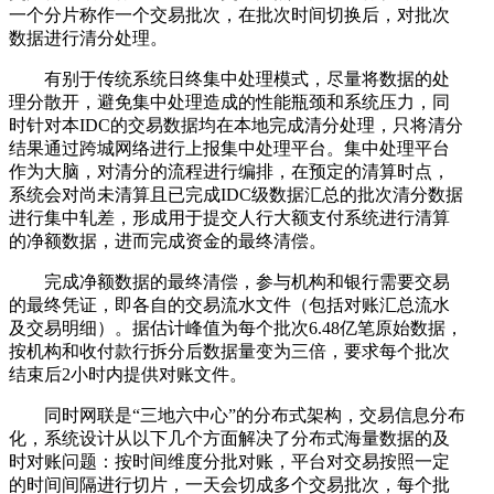
一个分片称作一个交易批次，在批次时间切换后，对批次
数据进行清分处理。
有别于传统系统日终集中处理模式，尽量将数据的处
理分散开，避免集中处理造成的性能瓶颈和系统压力，同
时针对本IDC的交易数据均在本地完成清分处理，只将清分
结果通过跨城网络进行上报集中处理平台。集中处理平台
作为大脑，对清分的流程进行编排，在预定的清算时点，
系统会对尚未清算且已完成IDC级数据汇总的批次清分数据
进行集中轧差，形成用于提交人行大额支付系统进行清算
的净额数据，进而完成资金的最终清偿。
完成净额数据的最终清偿，参与机构和银行需要交易
的最终凭证，即各自的交易流水文件（包括对账汇总流水
及交易明细）。据估计峰值为每个批次6.48亿笔原始数据，
按机构和收付款行拆分后数据量变为三倍，要求每个批次
结束后2小时内提供对账文件。
同时网联是“三地六中心”的分布式架构，交易信息分布
化，系统设计从以下几个方面解决了分布式海量数据的及
时对账问题：按时间维度分批对账，平台对交易按照一定
的时间间隔进行切片，一天会切成多个交易批次，每个批