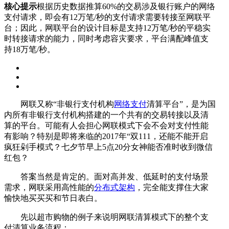
核心提示
根据历史数据推算60%的交易涉及银行账户的网络
支付请求，即会有12万笔/秒的支付请求需要转接至网联平
台；因此，网联平台的设计目标是支持12万笔/秒的平稳实
时转接请求的能力，同时考虑容灾要求，平台满配峰值支
持18万笔/秒。
网联又称“非银行支付机构
网络支付
清算平台”，是为国
内所有非银行支付机构搭建的一个共有的交易转接以及清
算的平台。可能有人会担心网联模式下会不会对支付性能
有影响？特别是即将来临的2017年“双111，还能不能开启
疯狂剁手模式？七夕节早上5点20分女神能否准时收到微信
红包？
答案当然是肯定的。面对高并发、低延时的支付场景
需求，网联采用高性能的
分布式架构
，完全能支撑住大家
愉快地买买买和节日表白。
先以超市购物的例子来说明网联清算模式下的整个支
付清算业务流程：