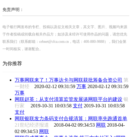
免责声明：
电子银行网发布的专栏、投稿以及征文相关文章，其文字、图片、视频均来源
于作者投稿或转载自相关作品方；如涉及未经许可使用作品的问题，请您优先
联系我们（联系邮箱：cebnet@cfca.com.cn，电话：400-880-9888），我们会第
一时间核实，谢谢配合。
为你推荐
万事网联来了！万事达卡与网联获批筹备合资公司
第
一财经
2020-02-12 09:31:59
万事
2020-02-12 09:31:59
万事
网联赵英：从支付清算监管发展谈网联平台的建设
银
行家
2019-10-31 10:03:58
支付
2019-10-31 10:03:58
支付
网联银联发力条码支付合规清算：网联率先跑通首单
21世纪经济报道
2018-04-02 09:34:53
网联
2018-04-
02 09:34:53
网联