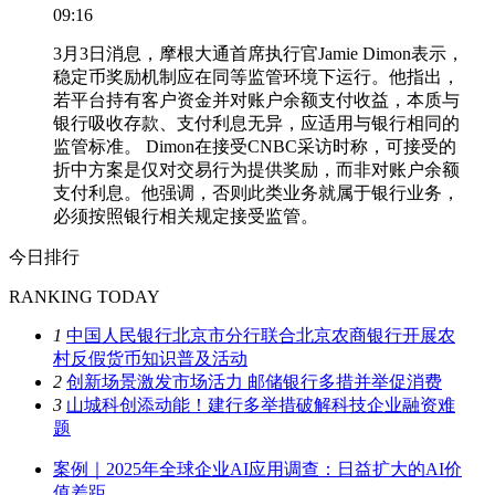
09:16
3月3日消息，摩根大通首席执行官Jamie Dimon表示，
稳定币奖励机制应在同等监管环境下运行。他指出，
若平台持有客户资金并对账户余额支付收益，本质与
银行吸收存款、支付利息无异，应适用与银行相同的
监管标准。 Dimon在接受CNBC采访时称，可接受的
折中方案是仅对交易行为提供奖励，而非对账户余额
支付利息。他强调，否则此类业务就属于银行业务，
必须按照银行相关规定接受监管。
今日排行
RANKING TODAY
1
中国人民银行北京市分行联合北京农商银行开展农
村反假货币知识普及活动
2
创新场景激发市场活力 邮储银行多措并举促消费
3
山城科创添动能！建行多举措破解科技企业融资难
题
案例｜2025年全球企业AI应用调查：日益扩大的AI价
值差距