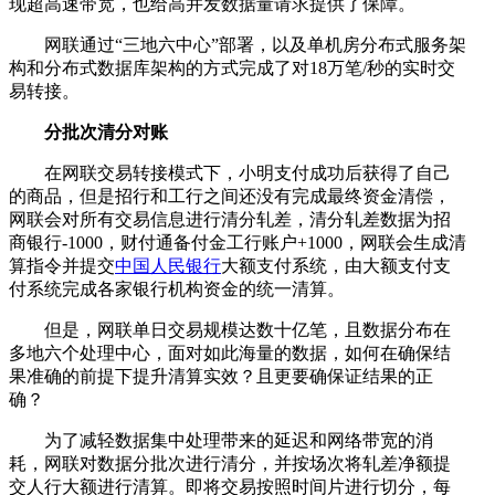
现超高速带宽，也给高并发数据量请求提供了保障。
网联通过“三地六中心”部署，以及单机房分布式服务架
构和分布式数据库架构的方式完成了对18万笔/秒的实时交
易转接。
分批次清分对账
在网联交易转接模式下，小明支付成功后获得了自己
的商品，但是招行和工行之间还没有完成最终资金清偿，
网联会对所有交易信息进行清分轧差，清分轧差数据为招
商银行-1000，财付通备付金工行账户+1000，网联会生成清
算指令并提交
中国人民银行
大额支付系统，由大额支付支
付系统完成各家银行机构资金的统一清算。
但是，网联单日交易规模达数十亿笔，且数据分布在
多地六个处理中心，面对如此海量的数据，如何在确保结
果准确的前提下提升清算实效？且更要确保证结果的正
确？
为了减轻数据集中处理带来的延迟和网络带宽的消
耗，网联对数据分批次进行清分，并按场次将轧差净额提
交人行大额进行清算。即将交易按照时间片进行切分，每