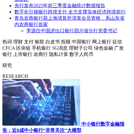
央行发布2025年前三季度金融统计数据报告
数字化引领银行跨境支付 全力支撑实体经济跨境前行
青岛农商银行获上海清算所清算会员资格，系山东省
内农商银行首家
李源任中国进出口银行四川省分行党委书记
热词
理财
支付
银联
白皮书
投顾
中国银行
网上银行
征信
CFCA
区块链
手机银行
5G消息
理财子公司
绿色金融
广发
银行
上市银行
农商行
隐私计算
数字人民币
研究
RESEARCH
中小银行数字金融报
告：近8成中小银行“非常关注”大模型