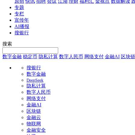
原创
快讯
招聘
会议
江湖
理财
福利汇
金视点
数据解读
专题
专栏
宣传年
AI播报
搜银行
搜索
数字金融
稳定币
隐私计算
数字人民币
网络支付
金融AI
区块
搜银行
数字金融
DeepSeek
隐私计算
数字人民币
网络支付
金融AI
区块链
金融云
物联网
金融安全