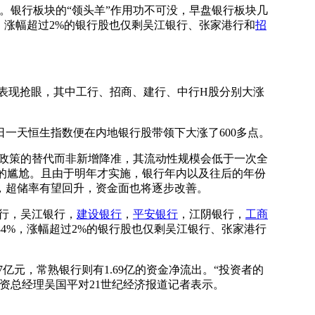
点。银行板块的“领头羊”作用功不可没，早盘银行板块几
，涨幅超过2%的银行股也仅剩吴江银行、张家港行和
招
股表现抢眼，其中工行、招商、建行、中行H股分别大涨
一天恒生指数便在内地银行股带领下大涨了600多点。
降准政策的替代而非新增降准，其流动性规模会低于一次全
LF的尴尬。且由于明年才实施，银行年内以及往后的年份
，超储率有望回升，资金面也将逐步改善。
行，吴江银行，
建设银行
，
平安银行
，江阴银行，
工商
4%，涨幅超过2%的银行股也仅剩吴江银行、张家港行
.7亿元，常熟银行则有1.69亿的资金净流出。“投资者的
资总经理吴国平对21世纪经济报道记者表示。