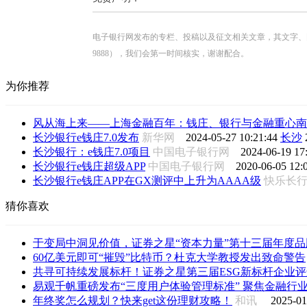
电子银行网发布的专栏、投稿以及征文相关文章，其文字、图片、视
9888），我们会第一时间核实，谢谢配合。
为你推荐
风从海上来——上海金融百年：钱庄、银行与金融重心南
长沙银行e钱庄7.0发布
新华网
2024-05-27 10:21:44
长沙
长沙银行：e钱庄7.0项目
中国电子银行网
2024-06-19 17
长沙银行e钱庄超级APP
中国电子银行网
2020-06-05 12:
长沙银行e钱庄APP在GX测评中上升为AAAA级
快乐长
猜你喜欢
于变局中洞见价值，证券之星“资本力量”第十三届年度品牌
60亿美元即可“摧毁”比特币？杜克大学教授发出致命警告
共寻可持续发展标杆！证券之星第三届ESG新标杆企业评选
易观千帆重磅发布“三度用户体验管理标准” 聚焦金融行业用
年终奖怎么规划？快来get这份理财攻略！
和讯
2025-01