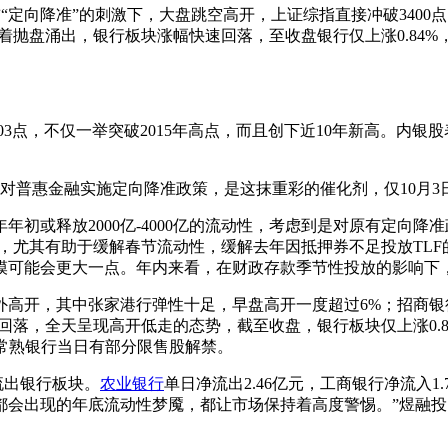
“定向降准”的刺激下，大盘跳空高开，上证综指直接冲破3400
着抛盘涌出，银行板块涨幅快速回落，至收盘银行仅上涨0.84%
点，不仅一举突破2015年高点，而且创下近10年新高。内银
普惠金融实施定向降准政策，是这抹重彩的催化剂，仅10月3日
初或释放2000亿-4000亿的流动性，考虑到是对原有定向
正面作用，尤其有助于缓解春节流动性，缓解去年因抵押券不足投放T
模可能会更大一点。年内来看，在财政存款季节性投放的影响下
高开，其中张家港行弹性十足，早盘高开一度超过6%；招商银
回落，全天呈现高开低走的态势，截至收盘，银行板块仅上涨0.8
为常熟银行当日有部分限售股解禁。
流出银行板块。
农业银行
单日净流出2.46亿元，工商银行净流入1
会出现的年底流动性梦魇，都让市场保持着高度警惕。”煜融投