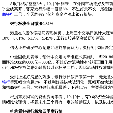
A股“休战”整整8天，10月9日归来，在外围市场造好及节前
乎全线高开，张家港行涨幅一度超6%，不过好景不长，尾盘随
商银行
三只，全天约有9.4亿的资金净流出银行板块。
银行板块全日微涨0.84%
港股在A股休假期间表现神勇，上周三个交易日累计大涨903
10%、8.01%、6.17%、5.45%，工行H股甚至突破历史新高。
信达证券研发中心副总经理刘景德认为，央行9月30日决定对
中金固收则表示，预计本次定向降准正式实施时，即2018年年
面降准50bp的6000亿-7000亿，不过仍对流动性有较强
仍可积极投放普惠金融贷款以达标第二档，因此流动性投放规
受到上述好消息的刺激，银行股长假归来第一日，毫无意外
银行
等涨幅也均超3%。不过利好很快就被消化，涨幅开始快速
和招商银行三只。常熟银行表现最差，下跌1.7%，主要是因
根据东方财富的资金流向来看，10月9日，有9.4亿资金净
情绪比较谨慎，毕竟未来三个月有一定的解禁压力，以及以往都
机构看好银行板块四季度行情