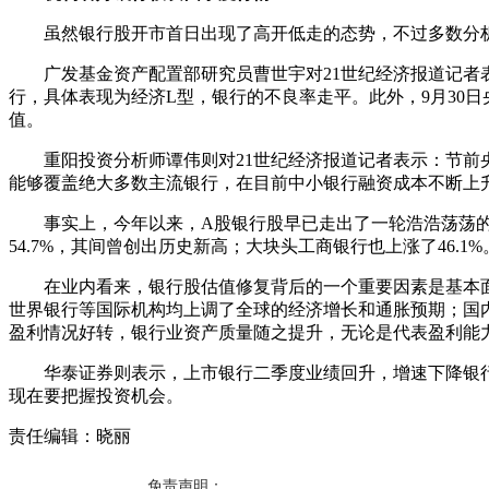
虽然银行股开市首日出现了高开低走的态势，不过多数分析
广发基金资产配置部研究员曹世宇对21世纪经济报道记者表
行，具体表现为经济L型，银行的不良率走平。此外，9月30
值。
重阳投资分析师谭伟则对21世纪经济报道记者表示：节前央
能够覆盖绝大多数主流银行，在目前中小银行融资成本不断上
事实上，今年以来，A股银行股早已走出了一轮浩浩荡荡的估值
54.7%，其间曾创出历史新高；大块头工商银行也上涨了46.1%
在业内看来，银行股估值修复背后的一个重要因素是基本面的
世界银行等国际机构均上调了全球的经济增长和通胀预期；国
盈利情况好转，银行业资产质量随之提升，无论是代表盈利能
华泰证券则表示，上市银行二季度业绩回升，增速下降银行
现在要把握投资机会。
责任编辑：晓丽
免责声明：