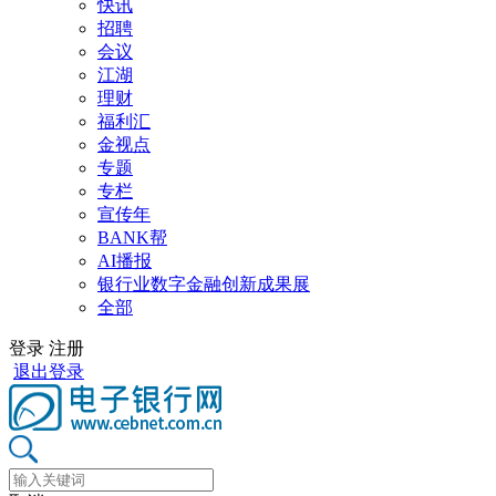
快讯
招聘
会议
江湖
理财
福利汇
金视点
专题
专栏
宣传年
BANK帮
AI播报
银行业数字金融创新成果展
全部
登录
注册
退出登录