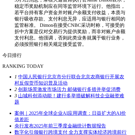
稳定币奖励机制应在同等监管环境下运行。他指出，
若平台持有客户资金并对账户余额支付收益，本质与
银行吸收存款、支付利息无异，应适用与银行相同的
监管标准。 Dimon在接受CNBC采访时称，可接受的
折中方案是仅对交易行为提供奖励，而非对账户余额
支付利息。他强调，否则此类业务就属于银行业务，
必须按照银行相关规定接受监管。
今日排行
RANKING TODAY
1
中国人民银行北京市分行联合北京农商银行开展农
村反假货币知识普及活动
2
创新场景激发市场活力 邮储银行多措并举促消费
3
山城科创添动能！建行多举措破解科技企业融资难
题
案例｜2025年全球企业AI应用调查：日益扩大的AI价
值差距
央行发布2025年前三季度金融统计数据报告
数字化引领银行跨境支付 全力支撑实体经济跨境前行