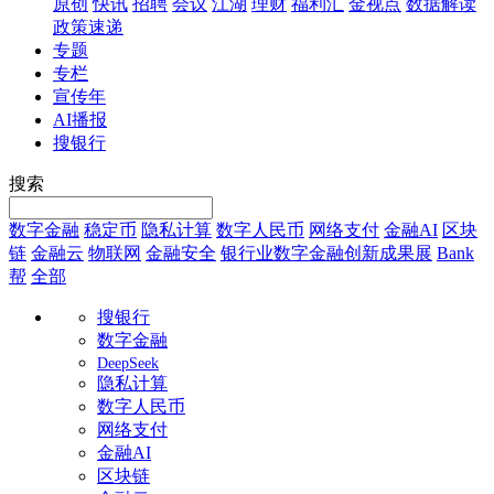
原创
快讯
招聘
会议
江湖
理财
福利汇
金视点
数据解读
政策速递
专题
专栏
宣传年
AI播报
搜银行
搜索
数字金融
稳定币
隐私计算
数字人民币
网络支付
金融AI
区块
链
金融云
物联网
金融安全
银行业数字金融创新成果展
Bank
帮
全部
搜银行
数字金融
DeepSeek
隐私计算
数字人民币
网络支付
金融AI
区块链