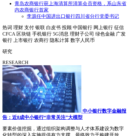
青岛农商银行获上海清算所清算会员资格，系山东省
内农商银行首家
李源任中国进出口银行四川省分行党委书记
热词
理财
支付
银联
白皮书
投顾
中国银行
网上银行
征信
CFCA
区块链
手机银行
5G消息
理财子公司
绿色金融
广发
银行
上市银行
农商行
隐私计算
数字人民币
研究
RESEARCH
中小银行数字金融报
告：近8成中小银行“非常关注”大模型
要素价值挖掘，通过组织架构调整与人才体系建设为数字
化转型的深入实施提供有力支撑，最终致力于构建开放、