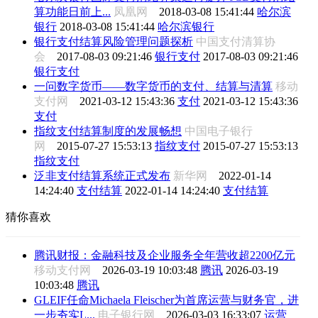
算功能日前上...
凤凰网
2018-03-08 15:41:44
哈尔滨
银行
2018-03-08 15:41:44
哈尔滨银行
银行支付结算风险管理问题探析
中国支付清算协
会
2017-08-03 09:21:46
银行支付
2017-08-03 09:21:46
银行支付
一问数字货币——数字货币的支付、结算与清算
移动
支付网
2021-03-12 15:43:36
支付
2021-03-12 15:43:36
支付
指纹支付结算制度的发展畅想
中国电子银行
网
2015-07-27 15:53:13
指纹支付
2015-07-27 15:53:13
指纹支付
泛非支付结算系统正式发布
新华网
2022-01-14
14:24:40
支付结算
2022-01-14 14:24:40
支付结算
猜你喜欢
腾讯财报：金融科技及企业服务全年营收超2200亿元
移动支付网
2026-03-19 10:03:48
腾讯
2026-03-19
10:03:48
腾讯
GLEIF任命Michaela Fleischer为首席运营与财务官，进
一步夯实L...
电子银行网
2026-03-03 16:33:07
运营