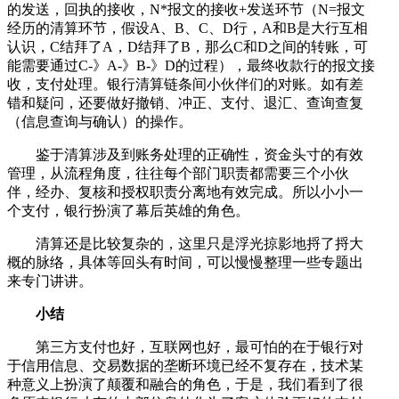
的发送，回执的接收，N*报文的接收+发送环节（N=报文
经历的清算环节，假设A、B、C、D行，A和B是大行互相
认识，C结拜了A，D结拜了B，那么C和D之间的转账，可
能需要通过C-》A-》B-》D的过程），最终收款行的报文接
收，支付处理。银行清算链条间小伙伴们的对账。如有差
错和疑问，还要做好撤销、冲正、支付、退汇、查询查复
（信息查询与确认）的操作。
鉴于清算涉及到账务处理的正确性，资金头寸的有效
管理，从流程角度，往往每个部门职责都需要三个小伙
伴，经办、复核和授权职责分离地有效完成。所以小小一
个支付，银行扮演了幕后英雄的角色。
清算还是比较复杂的，这里只是浮光掠影地捋了捋大
概的脉络，具体等回头有时间，可以慢慢整理一些专题出
来专门讲讲。
小结
第三方支付也好，互联网也好，最可怕的在于银行对
于信用信息、交易数据的垄断环境已经不复存在，技术某
种意义上扮演了颠覆和融合的角色，于是，我们看到了很