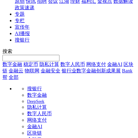
原创
快讯
招聘
会议
江湖
理财
福利汇
金视点
数据解读
政策速递
专题
专栏
宣传年
AI播报
搜银行
搜索
数字金融
稳定币
隐私计算
数字人民币
网络支付
金融AI
区块
链
金融云
物联网
金融安全
银行业数字金融创新成果展
Bank
帮
全部
搜银行
数字金融
DeepSeek
隐私计算
数字人民币
网络支付
金融AI
区块链