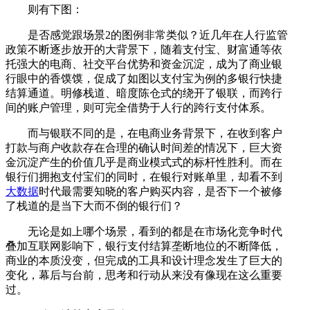
则有下图：
是否感觉跟场景2的图例非常类似？近几年在人行监管
政策不断逐步放开的大背景下，随着支付宝、财富通等依
托强大的电商、社交平台优势和资金沉淀，成为了商业银
行眼中的香馍馍，促成了如图以支付宝为例的多银行快捷
结算通道。明修栈道、暗度陈仓式的绕开了银联，而跨行
间的账户管理，则可完全借势于人行的跨行支付体系。
而与银联不同的是，在电商业务背景下，在收到客户
打款与商户收款存在合理的确认时间差的情况下，巨大资
金沉淀产生的价值几乎是商业模式式的标杆性胜利。而在
银行们拥抱支付宝们的同时，在银行对账单里，却看不到
大数据
时代最需要知晓的客户购买内容，是否下一个被修
了栈道的是当下大而不倒的银行们？
无论是如上哪个场景，看到的都是在市场化竞争时代
叠加互联网影响下，银行支付结算垄断地位的不断降低，
商业的本质没变，但完成的工具和设计理念发生了巨大的
变化，幕后与台前，思考和行动从来没有像现在这么重要
过。