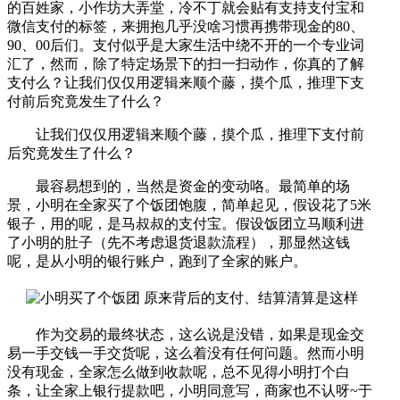
的百姓家，小作坊大弄堂，冷不丁就会贴有支持支付宝和
微信支付的标签，来拥抱几乎没啥习惯再携带现金的80、
90、00后们。支付似乎是大家生活中绕不开的一个专业词
汇了，然而，除了特定场景下的扫一扫动作，你真的了解
支付么？让我们仅仅用逻辑来顺个藤，摸个瓜，推理下支
付前后究竟发生了什么？
让我们仅仅用逻辑来顺个藤，摸个瓜，推理下支付前
后究竟发生了什么？
最容易想到的，当然是资金的变动咯。最简单的场
景，小明在全家买了个饭团饱腹，简单起见，假设花了5米
银子，用的呢，是马叔叔的支付宝。假设饭团立马顺利进
了小明的肚子（先不考虑退货退款流程），那显然这钱
呢，是从小明的银行账户，跑到了全家的账户。
作为交易的最终状态，这么说是没错，如果是现金交
易一手交钱一手交货呢，这么着没有任何问题。然而小明
没有现金，全家怎么做到收款呢，总不见得小明打个白
条，让全家上银行提款吧，小明同意写，商家也不认呀~于