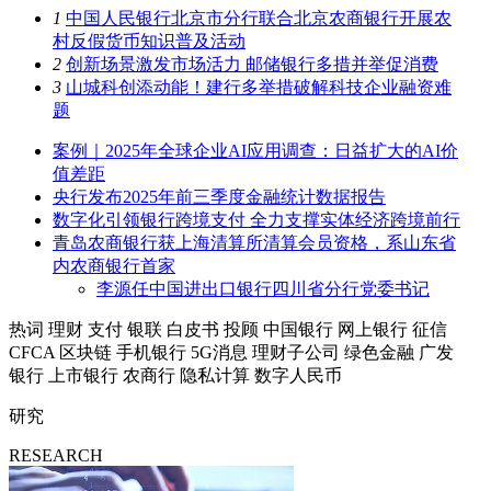
1
中国人民银行北京市分行联合北京农商银行开展农
村反假货币知识普及活动
2
创新场景激发市场活力 邮储银行多措并举促消费
3
山城科创添动能！建行多举措破解科技企业融资难
题
案例｜2025年全球企业AI应用调查：日益扩大的AI价
值差距
央行发布2025年前三季度金融统计数据报告
数字化引领银行跨境支付 全力支撑实体经济跨境前行
青岛农商银行获上海清算所清算会员资格，系山东省
内农商银行首家
李源任中国进出口银行四川省分行党委书记
热词
理财
支付
银联
白皮书
投顾
中国银行
网上银行
征信
CFCA
区块链
手机银行
5G消息
理财子公司
绿色金融
广发
银行
上市银行
农商行
隐私计算
数字人民币
研究
RESEARCH