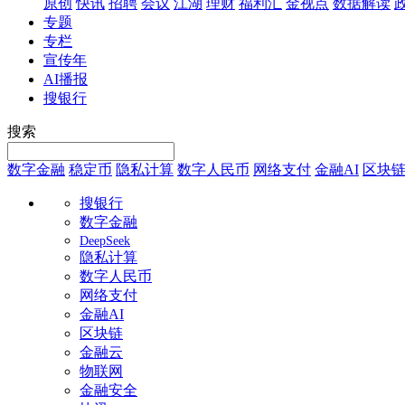
原创
快讯
招聘
会议
江湖
理财
福利汇
金视点
数据解读
专题
专栏
宣传年
AI播报
搜银行
搜索
数字金融
稳定币
隐私计算
数字人民币
网络支付
金融AI
区块
搜银行
数字金融
DeepSeek
隐私计算
数字人民币
网络支付
金融AI
区块链
金融云
物联网
金融安全