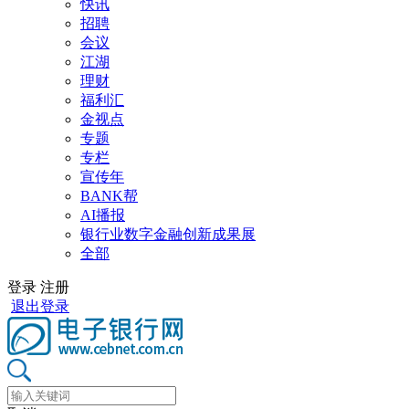
快讯
招聘
会议
江湖
理财
福利汇
金视点
专题
专栏
宣传年
BANK帮
AI播报
银行业数字金融创新成果展
全部
登录
注册
退出登录