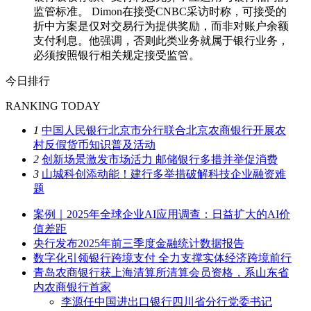
监管标准。 Dimon在接受CNBC采访时称，可接受的
折中方案是仅对交易行为提供奖励，而非对账户余额
支付利息。他强调，否则此类业务就属于银行业务，
必须按照银行相关规定接受监管。
今日排行
RANKING TODAY
1
中国人民银行北京市分行联合北京农商银行开展农
村反假货币知识普及活动
2
创新场景激发市场活力 邮储银行多措并举促消费
3
山城科创添动能！建行多举措破解科技企业融资难
题
案例｜2025年全球企业AI应用调查：日益扩大的AI价
值差距
央行发布2025年前三季度金融统计数据报告
数字化引领银行跨境支付 全力支撑实体经济跨境前行
青岛农商银行获上海清算所清算会员资格，系山东省
内农商银行首家
李源任中国进出口银行四川省分行党委书记