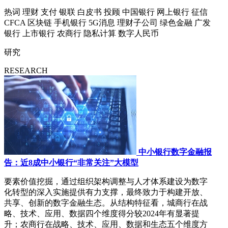
热词
理财
支付
银联
白皮书
投顾
中国银行
网上银行
征信
CFCA
区块链
手机银行
5G消息
理财子公司
绿色金融
广发
银行
上市银行
农商行
隐私计算
数字人民币
研究
RESEARCH
中小银行数字金融报
告：近8成中小银行“非常关注”大模型
要素价值挖掘，通过组织架构调整与人才体系建设为数字
化转型的深入实施提供有力支撑，最终致力于构建开放、
共享、创新的数字金融生态。从结构特征看，城商行在战
略、技术、应用、数据四个维度得分较2024年有显著提
升；农商行在战略、技术、应用、数据和生态五个维度方