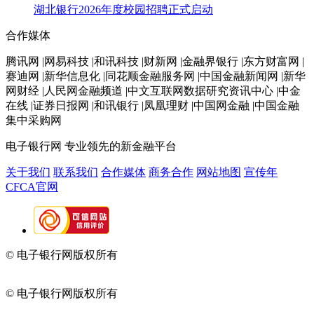
湖北银行2026年度校园招聘正式启动
合作媒体
腾讯网 |网易科技 |和讯科技 |财新网 |金融界银行 |东方财富网 |
赛迪网 |新华信息化 |同花顺金融服务网 |中国金融新闻网 |新华
网财经 |人民网金融频道 |中文互联网数据研究资讯中心 |中金
在线 |证券日报网 |和讯银行 |凤凰理财 |中国网金融 |中国金融
集中采购网
电子银行网
专业领先的新金融平台
关于我们
联系我们
合作媒体
商务合作
网站地图
宣传年
CFCA官网
© 电子银行网版权所有
京ICP备05045998号-2
京公网安备
11010202009082
© 电子银行网版权所有
京ICP备05045998号-2
京公网安备
11010202009082