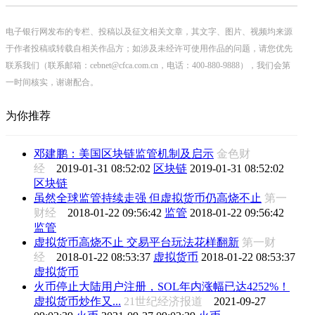
电子银行网发布的专栏、投稿以及征文相关文章，其文字、图片、视频均来源
于作者投稿或转载自相关作品方；如涉及未经许可使用作品的问题，请您优先
联系我们（联系邮箱：cebnet@cfca.com.cn，电话：400-880-9888），我们会第
一时间核实，谢谢配合。
为你推荐
邓建鹏：美国区块链监管机制及启示
金色财
经
2019-01-31 08:52:02
区块链
2019-01-31 08:52:02
区块链
虽然全球监管持续走强 但虚拟货币仍高烧不止
第一
财经
2018-01-22 09:56:42
监管
2018-01-22 09:56:42
监管
虚拟货币高烧不止 交易平台玩法花样翻新
第一财
经
2018-01-22 08:53:37
虚拟货币
2018-01-22 08:53:37
虚拟货币
火币停止大陆用户注册，SOL年内涨幅已达4252%！
虚拟货币炒作又...
21世纪经济报道
2021-09-27