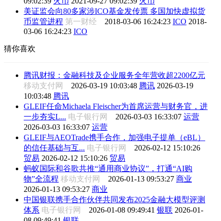
09:02:39
火币
2021-09-27 09:02:39
火币
美证监会向80多家涉ICO基金发传票 多国加快虚拟货
币监管进程
第一财经
2018-03-06 16:24:23
ICO
2018-
03-06 16:24:23
ICO
猜你喜欢
腾讯财报：金融科技及企业服务全年营收超2200亿元
移动支付网
2026-03-19 10:03:48
腾讯
2026-03-19
10:03:48
腾讯
GLEIF任命Michaela Fleischer为首席运营与财务官，进
一步夯实L...
电子银行网
2026-03-03 16:33:07
运营
2026-03-03 16:33:07
运营
GLEIF与AEOTrade携手合作，加强电子提单（eBL）
的信任基础与互...
电子银行网
2026-02-12 15:10:26
贸易
2026-02-12 15:10:26
贸易
蚂蚁国际和谷歌共推“通用商业协议”，打通“AI购
物”全流程
移动支付网
2026-01-13 09:53:27
商业
2026-01-13 09:53:27
商业
中国银联携手合作伙伴共同发布2025金融大模型评测
体系
电子银行网
2026-01-08 09:49:41
银联
2026-01-
08 09:49:41
银联