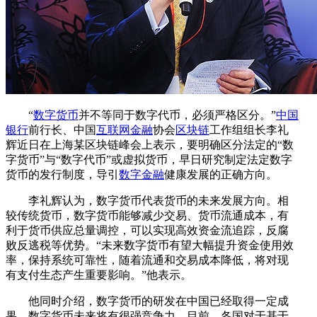
“
数字货币
并不等同于数字代币，必须严格区分。”
中国
银行
前行长、中国
互联网金融
协会
区块链
工作组组长李礼
辉近日在上海某区块链峰会上表示，要明确区分法定的“数
字货币”与“数字代币”或虚拟货币，早日研究制定法定数字
货币的发行制度，导引
数字金融
健康发展的正确方向。
李礼辉认为，数字货币代表货币的未来发展方向。相
较传统货币，数字货币能够减少交易、货币流通成本，有
利于货币供应总量调控，可以实现高效资金流追踪，反腐
败反逃税等优势。“未来数字货币有望大幅提升资金使用效
率，保持系统可靠性，随着流通和交易成本降低，将对现
有支付生态产生重要影响。”他表示。
他同时介绍，数字货币的研发在中国已经取得一定成
果，数字货币未来将有很强竞争力。目前，各国对于基于