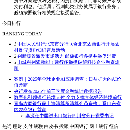
折中方案是仅对交易行为提供奖励，而非对账户余额
支付利息。他强调，否则此类业务就属于银行业务，
必须按照银行相关规定接受监管。
今日排行
RANKING TODAY
1
中国人民银行北京市分行联合北京农商银行开展农
村反假货币知识普及活动
2
创新场景激发市场活力 邮储银行多措并举促消费
3
山城科创添动能！建行多举措破解科技企业融资难
题
案例｜2025年全球企业AI应用调查：日益扩大的AI价
值差距
央行发布2025年前三季度金融统计数据报告
数字化引领银行跨境支付 全力支撑实体经济跨境前行
青岛农商银行获上海清算所清算会员资格，系山东省
内农商银行首家
李源任中国进出口银行四川省分行党委书记
热词
理财
支付
银联
白皮书
投顾
中国银行
网上银行
征信