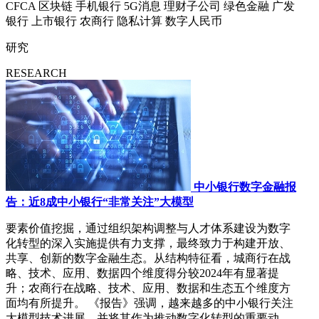
CFCA
区块链
手机银行
5G消息
理财子公司
绿色金融
广发
银行
上市银行
农商行
隐私计算
数字人民币
研究
RESEARCH
中小银行数字金融报
告：近8成中小银行“非常关注”大模型
要素价值挖掘，通过组织架构调整与人才体系建设为数字
化转型的深入实施提供有力支撑，最终致力于构建开放、
共享、创新的数字金融生态。从结构特征看，城商行在战
略、技术、应用、数据四个维度得分较2024年有显著提
升；农商行在战略、技术、应用、数据和生态五个维度方
面均有所提升。 《报告》强调，越来越多的中小银行关注
大模型技术进展，并将其作为推动数字化转型的重要动