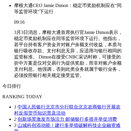
摩根大通CEO Jamie Dimon：稳定币奖励机制应在“同
等监管环境”下运行
09:16
3月3日消息，摩根大通首席执行官Jamie Dimon表示，
稳定币奖励机制应在同等监管环境下运行。他指出，
若平台持有客户资金并对账户余额支付收益，本质与
银行吸收存款、支付利息无异，应适用与银行相同的
监管标准。 Dimon在接受CNBC采访时称，可接受的
折中方案是仅对交易行为提供奖励，而非对账户余额
支付利息。他强调，否则此类业务就属于银行业务，
必须按照银行相关规定接受监管。
今日排行
RANKING TODAY
1
中国人民银行北京市分行联合北京农商银行开展农
村反假货币知识普及活动
2
创新场景激发市场活力 邮储银行多措并举促消费
3
山城科创添动能！建行多举措破解科技企业融资难