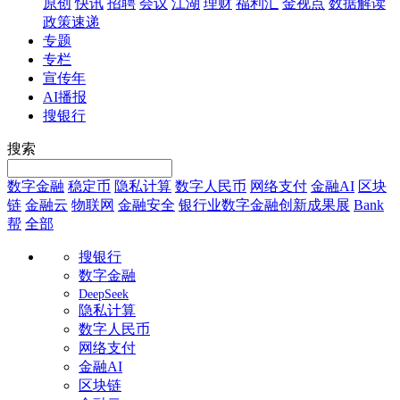
原创
快讯
招聘
会议
江湖
理财
福利汇
金视点
数据解读
政策速递
专题
专栏
宣传年
AI播报
搜银行
搜索
数字金融
稳定币
隐私计算
数字人民币
网络支付
金融AI
区块
链
金融云
物联网
金融安全
银行业数字金融创新成果展
Bank
帮
全部
搜银行
数字金融
DeepSeek
隐私计算
数字人民币
网络支付
金融AI
区块链