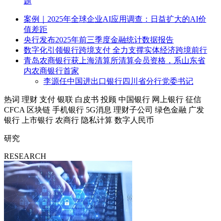
题
案例｜2025年全球企业AI应用调查：日益扩大的AI价
值差距
央行发布2025年前三季度金融统计数据报告
数字化引领银行跨境支付 全力支撑实体经济跨境前行
青岛农商银行获上海清算所清算会员资格，系山东省
内农商银行首家
李源任中国进出口银行四川省分行党委书记
热词
理财
支付
银联
白皮书
投顾
中国银行
网上银行
征信
CFCA
区块链
手机银行
5G消息
理财子公司
绿色金融
广发
银行
上市银行
农商行
隐私计算
数字人民币
研究
RESEARCH