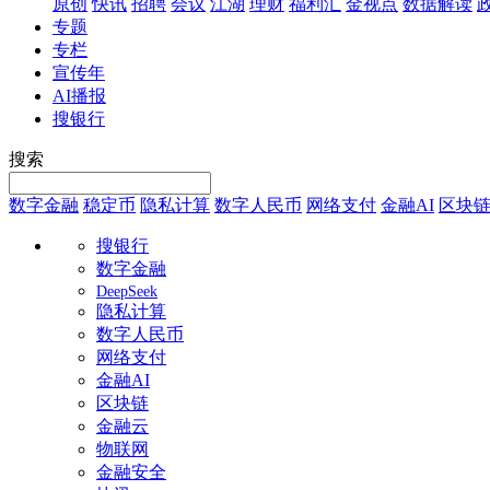
原创
快讯
招聘
会议
江湖
理财
福利汇
金视点
数据解读
专题
专栏
宣传年
AI播报
搜银行
搜索
数字金融
稳定币
隐私计算
数字人民币
网络支付
金融AI
区块
搜银行
数字金融
DeepSeek
隐私计算
数字人民币
网络支付
金融AI
区块链
金融云
物联网
金融安全