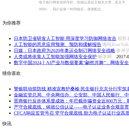
电子银行网发布的专栏、投稿以及征文相关文章，其文字、图片、视
9888），我们会第一时间核实，谢谢配合。
为你推荐
日本防卫省研发人工智能 用深度学习防御网络攻击
观察
人工智能的恶意应用预测、预防和缓解报告
嘶吼RoarTa
日媒：日本政府为2020年奥运会制订网络安全战略
参考
人类或将依靠人工智能加强网络安全保护
畅享网
2017-0
数字中国2024丨AI产业与数据要素“翩然共舞”，网络安全隐
猜你喜欢
警银联动筑防线 精准宣教护桑榆 民生银行北京分行牢筑老年
金融监管总局、中央网信办、公安部、中国人民银行、中国
晋商银行反诈体系显成效：年拦截诈骗资金近800万元，彰显
严守合规底线，铸就公信认证——电子认证业务合规宣贯会
CFCA响应监管号召 坚守合规底线 助力电子认证行业高
快讯