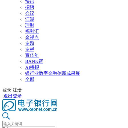
快讯
招聘
会议
江湖
理财
福利汇
金视点
专题
专栏
宣传年
BANK帮
AI播报
银行业数字金融创新成果展
全部
登录
注册
退出登录