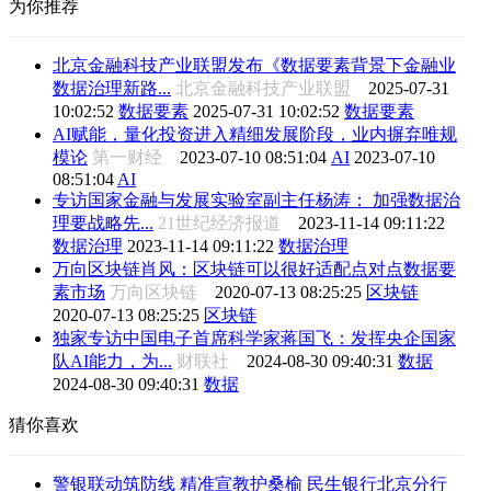
为你推荐
北京金融科技产业联盟发布《数据要素背景下金融业
数据治理新路...
北京金融科技产业联盟
2025-07-31
10:02:52
数据要素
2025-07-31 10:02:52
数据要素
AI赋能，量化投资进入精细发展阶段，业内摒弃唯规
模论
第一财经
2023-07-10 08:51:04
AI
2023-07-10
08:51:04
AI
专访国家金融与发展实验室副主任杨涛： 加强数据治
理要战略先...
21世纪经济报道
2023-11-14 09:11:22
数据治理
2023-11-14 09:11:22
数据治理
万向区块链肖风：区块链可以很好适配点对点数据要
素市场
万向区块链
2020-07-13 08:25:25
区块链
2020-07-13 08:25:25
区块链
独家专访中国电子首席科学家蒋国飞：发挥央企国家
队AI能力，为...
财联社
2024-08-30 09:40:31
数据
2024-08-30 09:40:31
数据
猜你喜欢
警银联动筑防线 精准宣教护桑榆 民生银行北京分行