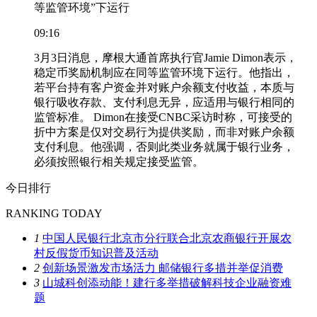
等监管环境”下运行
09:16
3月3日消息，摩根大通首席执行官Jamie Dimon表示，
稳定币奖励机制应在同等监管环境下运行。他指出，
若平台持有客户资金并对账户余额支付收益，本质与
银行吸收存款、支付利息无异，应适用与银行相同的
监管标准。 Dimon在接受CNBC采访时称，可接受的
折中方案是仅对交易行为提供奖励，而非对账户余额
支付利息。他强调，否则此类业务就属于银行业务，
必须按照银行相关规定接受监管。
今日排行
RANKING TODAY
1
中国人民银行北京市分行联合北京农商银行开展农
村反假货币知识普及活动
2
创新场景激发市场活力 邮储银行多措并举促消费
3
山城科创添动能！建行多举措破解科技企业融资难
题