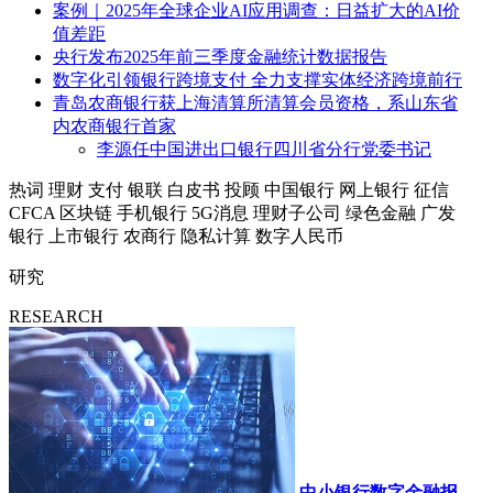
案例｜2025年全球企业AI应用调查：日益扩大的AI价
值差距
央行发布2025年前三季度金融统计数据报告
数字化引领银行跨境支付 全力支撑实体经济跨境前行
青岛农商银行获上海清算所清算会员资格，系山东省
内农商银行首家
李源任中国进出口银行四川省分行党委书记
热词
理财
支付
银联
白皮书
投顾
中国银行
网上银行
征信
CFCA
区块链
手机银行
5G消息
理财子公司
绿色金融
广发
银行
上市银行
农商行
隐私计算
数字人民币
研究
RESEARCH
中小银行数字金融报