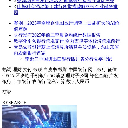
2
创新场景激发市场活力 邮储银行多措并举促消费
3
山城科创添动能！建行多举措破解科技企业融资难
题
案例｜2025年全球企业AI应用调查：日益扩大的AI价
值差距
央行发布2025年前三季度金融统计数据报告
数字化引领银行跨境支付 全力支撑实体经济跨境前行
青岛农商银行获上海清算所清算会员资格，系山东省
内农商银行首家
李源任中国进出口银行四川省分行党委书记
热词
理财
支付
银联
白皮书
投顾
中国银行
网上银行
征信
CFCA
区块链
手机银行
5G消息
理财子公司
绿色金融
广发
银行
上市银行
农商行
隐私计算
数字人民币
研究
RESEARCH