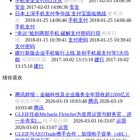
手机安全支付6点注意
扬州时报
2017-02-03 14:06:36
安全
2017-02-03 14:06:36
安全
日本上演手机支付争夺战 支付宝面临挑战
参考消
息
2018-01-25 14:06:46
手机支付
2018-01-25 14:06:46
手机支付
“幸运”捡到两部手机 破解支付密码行窃
检察日
报
2018-01-15 10:39:41
支付密码
2018-01-15 10:39:41
支付密码
建行新版企业手机银行上线 首创手机盾支付等5大功
能
深圳特区报
2017-10-02 13:15:18
建行
2017-10-02
13:15:18
建行
猜你喜欢
腾讯财报：金融科技及企业服务全年营收超2200亿元
移动支付网
2026-03-19 10:03:48
腾讯
2026-03-19
10:03:48
腾讯
GLEIF任命Michaela Fleischer为首席运营与财务官，进
一步夯实L...
电子银行网
2026-03-03 16:33:07
运营
2026-03-03 16:33:07
运营
GLEIF与AEOTrade携手合作，加强电子提单（eBL）