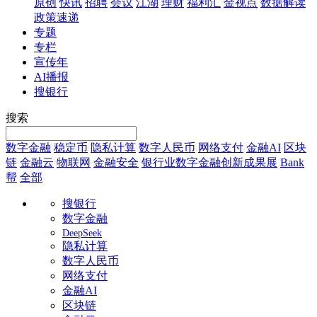
原创
快讯
招聘
会议
江湖
理财
福利汇
金视点
数据解读
政策速递
专题
专栏
宣传年
AI播报
搜银行
搜索
数字金融
稳定币
隐私计算
数字人民币
网络支付
金融AI
区块
链
金融云
物联网
金融安全
银行业数字金融创新成果展
Bank
帮
全部
搜银行
数字金融
DeepSeek
隐私计算
数字人民币
网络支付
金融AI
区块链