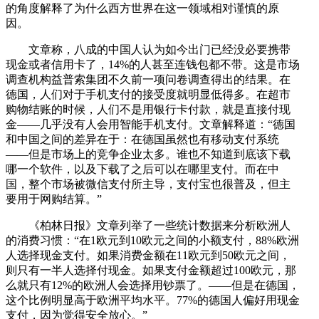
的角度解释了为什么西方世界在这一领域相对谨慎的原
因。
文章称，八成的中国人认为如今出门已经没必要携带
现金或者信用卡了，14%的人甚至连钱包都不带。这是市场
调查机构益普索集团不久前一项问卷调查得出的结果。在
德国，人们对于手机支付的接受度就明显低得多。在超市
购物结账的时候，人们不是用银行卡付款，就是直接付现
金——几乎没有人会用智能手机支付。文章解释道：“德国
和中国之间的差异在于：在德国虽然也有移动支付系统
——但是市场上的竞争企业太多。谁也不知道到底该下载
哪一个软件，以及下载了之后可以在哪里支付。而在中
国，整个市场被微信支付所主导，支付宝也很普及，但主
要用于网购结算。”
《柏林日报》文章列举了一些统计数据来分析欧洲人
的消费习惯：“在1欧元到10欧元之间的小额支付，88%欧洲
人选择现金支付。如果消费金额在11欧元到50欧元之间，
则只有一半人选择付现金。如果支付金额超过100欧元，那
么就只有12%的欧洲人会选择用钞票了。——但是在德国，
这个比例明显高于欧洲平均水平。77%的德国人偏好用现金
支付，因为觉得安全放心。”