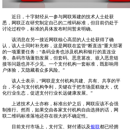
近日，十字财经从一参与网联筹建的技术人士处获
悉，网联正在研究制定自己的二维码标准，但目前仍处于
讨论过程中，标准的具体发布时间暂未明确。
该消息在另一接近网联核心高层的人士处获得了确
认，该人士同时补充称，这是网联在监管“断直连”重大部署
的一项重要任务：“条码业务也涉及机构和银行的直连业
务。条码市场蓬勃发展，但套码、恶意篡改、嵌入恶意链
接等问题也并不少见。一个支付机构一套标准，既影响用
户体验，又隐藏着众多风险。”
该人士表示，“网联是支付机构共建、共有、共享的平
台，不会与支付机构争利，关键在于把市场蛋糕做大，优
化行业生态，促进支付行业长远健康发展。”
上述技术人士亦称，标准出炉之后，网联应该不会强
制推行。然而，如果交由各家支付机构自由选择的话，网
联二维码标准落地还存在很大的不确定性。
目前支付市场上，支付宝、财付通以及
银联
都已经拥