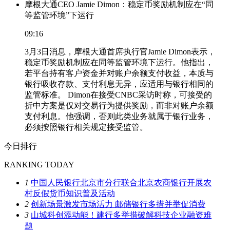
摩根大通CEO Jamie Dimon：稳定币奖励机制应在“同
等监管环境”下运行
09:16
3月3日消息，摩根大通首席执行官Jamie Dimon表示，
稳定币奖励机制应在同等监管环境下运行。他指出，
若平台持有客户资金并对账户余额支付收益，本质与
银行吸收存款、支付利息无异，应适用与银行相同的
监管标准。 Dimon在接受CNBC采访时称，可接受的
折中方案是仅对交易行为提供奖励，而非对账户余额
支付利息。他强调，否则此类业务就属于银行业务，
必须按照银行相关规定接受监管。
今日排行
RANKING TODAY
1
中国人民银行北京市分行联合北京农商银行开展农
村反假货币知识普及活动
2
创新场景激发市场活力 邮储银行多措并举促消费
3
山城科创添动能！建行多举措破解科技企业融资难
题