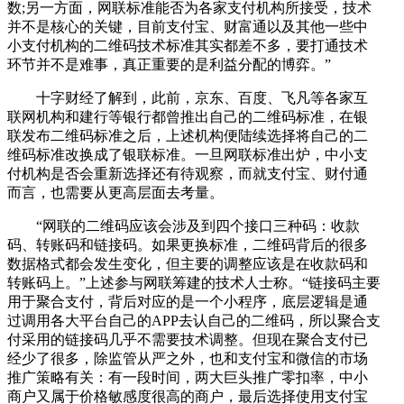
数;另一方面，网联标准能否为各家支付机构所接受，技术
并不是核心的关键，目前支付宝、财富通以及其他一些中
小支付机构的二维码技术标准其实都差不多，要打通技术
环节并不是难事，真正重要的是利益分配的博弈。”
十字财经了解到，此前，京东、百度、飞凡等各家互
联网机构和建行等银行都曾推出自己的二维码标准，在银
联发布二维码标准之后，上述机构便陆续选择将自己的二
维码标准改换成了银联标准。一旦网联标准出炉，中小支
付机构是否会重新选择还有待观察，而就支付宝、财付通
而言，也需要从更高层面去考量。
“网联的二维码应该会涉及到四个接口三种码：收款
码、转账码和链接码。如果更换标准，二维码背后的很多
数据格式都会发生变化，但主要的调整应该是在收款码和
转账码上。”上述参与网联筹建的技术人士称。“链接码主要
用于聚合支付，背后对应的是一个小程序，底层逻辑是通
过调用各大平台自己的APP去认自己的二维码，所以聚合支
付采用的链接码几乎不需要技术调整。但现在聚合支付已
经少了很多，除监管从严之外，也和支付宝和微信的市场
推广策略有关：有一段时间，两大巨头推广零扣率，中小
商户又属于价格敏感度很高的商户，最后选择使用支付宝