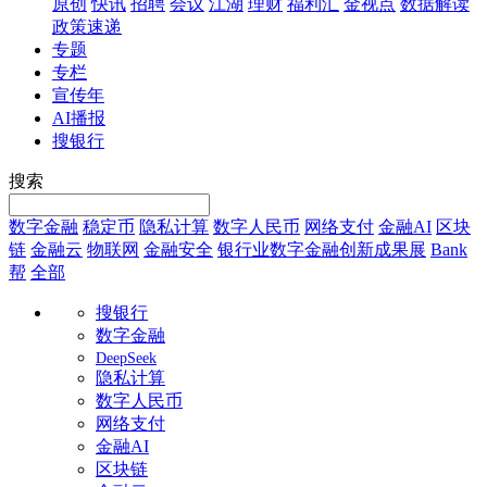
原创
快讯
招聘
会议
江湖
理财
福利汇
金视点
数据解读
政策速递
专题
专栏
宣传年
AI播报
搜银行
搜索
数字金融
稳定币
隐私计算
数字人民币
网络支付
金融AI
区块
链
金融云
物联网
金融安全
银行业数字金融创新成果展
Bank
帮
全部
搜银行
数字金融
DeepSeek
隐私计算
数字人民币
网络支付
金融AI
区块链