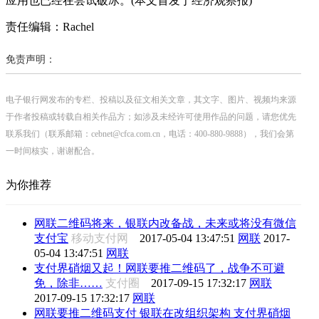
应用也已经在尝试破冰。(本文首发于经济观察报)
责任编辑：Rachel
免责声明：
电子银行网发布的专栏、投稿以及征文相关文章，其文字、图片、视频均来源
于作者投稿或转载自相关作品方；如涉及未经许可使用作品的问题，请您优先
联系我们（联系邮箱：cebnet@cfca.com.cn，电话：400-880-9888），我们会第
一时间核实，谢谢配合。
为你推荐
网联二维码将来，银联内改备战，未来或将没有微信
支付宝
移动支付网
2017-05-04 13:47:51
网联
2017-
05-04 13:47:51
网联
支付界硝烟又起！网联要推二维码了，战争不可避
免，除非……
支付圈
2017-09-15 17:32:17
网联
2017-09-15 17:32:17
网联
网联要推二维码支付 银联在改组织架构 支付界硝烟