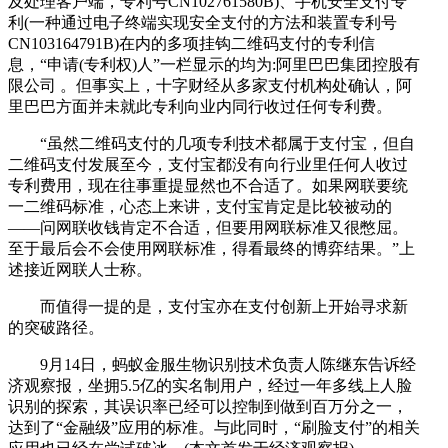
及处理客户端，专利号CN102761580B)、手机安全支付专
利(一种通过电子终端实现安全支付的方法和装置专利号
CN103164791B)在内的多项挂钩二维码支付的专利信
息，“申请(专利权)人”一栏显示的均为:阿里巴巴集团控股有
限公司 。但事实上，十字财经从多家支付机构处确认，阿
里巴巴方面并未就此专利向业内同行收过任何专利费。
“虽然二维码支付的几项专利技术都属于支付宝，但自
二维码支付发展至今，支付宝都没有向行业里任何人收过
专利费用，现在往事重提显然也不合适了。如果网联要统
一二维码标准，心态上来讲，支付宝肯定是比较被动的
——问网联收钱肯定不合适，但要用网联标准又很憋屈。
至于最后会不会使用网联标准，得看最终的博弈结果。”上
述接近网联人士称。
而值得一提的是，支付宝亦在支付创新上开始寻求新
的突破路径。
9月14日，蚂蚁金服生物识别技术负责人陈继东告诉经
济观察报，坐拥5.5亿的实名制用户，经过一年多线上人脸
识别的探索，其误识率已经可以控制到做到百万分之一，
达到了“金融级”应用的标准。与此同时，“刷脸支付”的相关