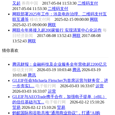
又起
券商中国
2017-05-04 11:53:30
二维码支付
2017-05-04 11:53:30
二维码支付
网联部署2025年工作：涉及电诈治理、二维码支付互
联互通等
移动支付网
2025-02-15 09:00:00
网联
2025-02-15 09:00:00
网联
网联今年将接入超200家银行 实现清算中心化运作
每
日经济新闻
2017-08-08 13:52:43
网联
2017-08-08
13:52:43
网联
猜你喜欢
腾讯财报：金融科技及企业服务全年营收超2200亿元
移动支付网
2026-03-19 10:03:48
腾讯
2026-03-19
10:03:48
腾讯
GLEIF任命Michaela Fleischer为首席运营与财务官，进
一步夯实L...
电子银行网
2026-03-03 16:33:07
运营
2026-03-03 16:33:07
运营
GLEIF与AEOTrade携手合作，加强电子提单（eBL）
的信任基础与互...
电子银行网
2026-02-12 15:10:26
贸易
2026-02-12 15:10:26
贸易
蚂蚁国际和谷歌共推“通用商业协议”，打通“AI购