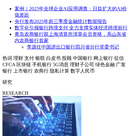
案例｜2025年全球企业AI应用调查：日益扩大的AI价
值差距
央行发布2025年前三季度金融统计数据报告
数字化引领银行跨境支付 全力支撑实体经济跨境前行
青岛农商银行获上海清算所清算会员资格，系山东省
内农商银行首家
李源任中国进出口银行四川省分行党委书记
热词
理财
支付
银联
白皮书
投顾
中国银行
网上银行
征信
CFCA
区块链
手机银行
5G消息
理财子公司
绿色金融
广发
银行
上市银行
农商行
隐私计算
数字人民币
研究
RESEARCH