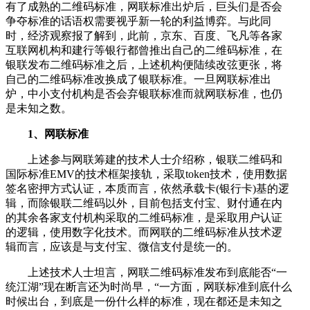
有了成熟的二维码标准，网联标准出炉后，巨头们是否会
争夺标准的话语权需要视乎新一轮的利益博弈。与此同
时，经济观察报了解到，此前，京东、百度、飞凡等各家
互联网机构和建行等银行都曾推出自己的二维码标准，在
银联发布二维码标准之后，上述机构便陆续改弦更张，将
自己的二维码标准改换成了银联标准。一旦网联标准出
炉，中小支付机构是否会弃银联标准而就网联标准，也仍
是未知之数。
1、网联标准
上述参与网联筹建的技术人士介绍称，银联二维码和
国际标准EMV的技术框架接轨，采取token技术，使用数据
签名密押方式认证，本质而言，依然承载卡(银行卡)基的逻
辑，而除银联二维码以外，目前包括支付宝、财付通在内
的其余各家支付机构采取的二维码标准，是采取用户认证
的逻辑，使用数字化技术。而网联的二维码标准从技术逻
辑而言，应该是与支付宝、微信支付是统一的。
上述技术人士坦言，网联二维码标准发布到底能否“一
统江湖”现在断言还为时尚早，“一方面，网联标准到底什么
时候出台，到底是一份什么样的标准，现在都还是未知之