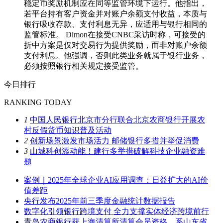
稳定币奖励机制应在同等监管环境下运行。他指出，
若平台持有客户资金并对账户余额支付收益，本质与
银行吸收存款、支付利息无异，应适用与银行相同的
监管标准。 Dimon在接受CNBC采访时称，可接受的
折中方案是仅对交易行为提供奖励，而非对账户余额
支付利息。他强调，否则此类业务就属于银行业务，
必须按照银行相关规定接受监管。
今日排行
RANKING TODAY
1
中国人民银行北京市分行联合北京农商银行开展农
村反假货币知识普及活动
2
创新场景激发市场活力 邮储银行多措并举促消费
3
山城科创添动能！建行多举措破解科技企业融资难
题
案例｜2025年全球企业AI应用调查：日益扩大的AI价
值差距
央行发布2025年前三季度金融统计数据报告
数字化引领银行跨境支付 全力支撑实体经济跨境前行
青岛农商银行获上海清算所清算会员资格，系山东省