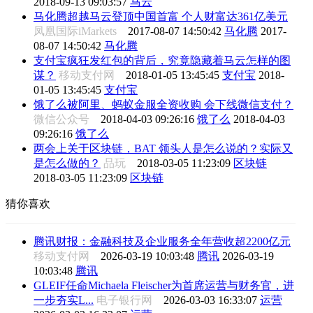
2018-09-13 09:03:57
马云
马化腾超越马云登顶中国首富 个人财富达361亿美元
凤凰国际iMarkets
2017-08-07 14:50:42
马化腾
2017-
08-07 14:50:42
马化腾
支付宝疯狂发红包的背后，究竟隐藏着马云怎样的图
谋？
移动支付网
2018-01-05 13:45:45
支付宝
2018-
01-05 13:45:45
支付宝
饿了么被阿里、蚂蚁金服全资收购 会下线微信支付？
微信公众号
2018-04-03 09:26:16
饿了么
2018-04-03
09:26:16
饿了么
两会上关于区块链，BAT 领头人是怎么说的？实际又
是怎么做的？
品玩
2018-03-05 11:23:09
区块链
2018-03-05 11:23:09
区块链
猜你喜欢
腾讯财报：金融科技及企业服务全年营收超2200亿元
移动支付网
2026-03-19 10:03:48
腾讯
2026-03-19
10:03:48
腾讯
GLEIF任命Michaela Fleischer为首席运营与财务官，进
一步夯实L...
电子银行网
2026-03-03 16:33:07
运营