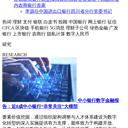
内农商银行首家
李源任中国进出口银行四川省分行党委书记
热词
理财
支付
银联
白皮书
投顾
中国银行
网上银行
征信
CFCA
区块链
手机银行
5G消息
理财子公司
绿色金融
广发
银行
上市银行
农商行
隐私计算
数字人民币
研究
RESEARCH
中小银行数字金融报
告：近8成中小银行“非常关注”大模型
要素价值挖掘，通过组织架构调整与人才体系建设为数字
化转型的深入实施提供有力支撑，最终致力于构建开放、