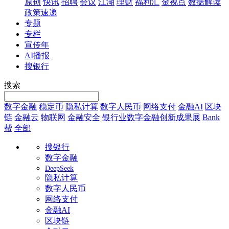
原创
快讯
招聘
会议
江湖
理财
福利汇
金视点
数据解读
政策速递
专题
专栏
宣传年
AI播报
搜银行
搜索
数字金融
稳定币
隐私计算
数字人民币
网络支付
金融AI
区块
链
金融云
物联网
金融安全
银行业数字金融创新成果展
Bank
帮
全部
搜银行
数字金融
DeepSeek
隐私计算
数字人民币
网络支付
金融AI
区块链