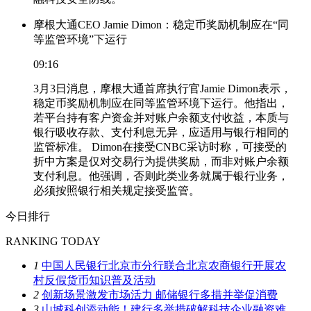
摩根大通CEO Jamie Dimon：稳定币奖励机制应在“同
等监管环境”下运行
09:16
3月3日消息，摩根大通首席执行官Jamie Dimon表示，
稳定币奖励机制应在同等监管环境下运行。他指出，
若平台持有客户资金并对账户余额支付收益，本质与
银行吸收存款、支付利息无异，应适用与银行相同的
监管标准。 Dimon在接受CNBC采访时称，可接受的
折中方案是仅对交易行为提供奖励，而非对账户余额
支付利息。他强调，否则此类业务就属于银行业务，
必须按照银行相关规定接受监管。
今日排行
RANKING TODAY
1
中国人民银行北京市分行联合北京农商银行开展农
村反假货币知识普及活动
2
创新场景激发市场活力 邮储银行多措并举促消费
3
山城科创添动能！建行多举措破解科技企业融资难