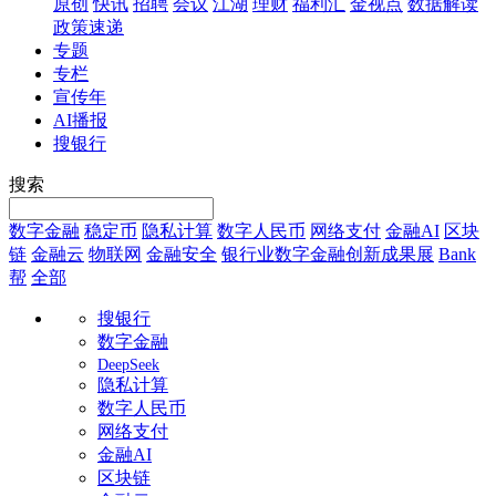
原创
快讯
招聘
会议
江湖
理财
福利汇
金视点
数据解读
政策速递
专题
专栏
宣传年
AI播报
搜银行
搜索
数字金融
稳定币
隐私计算
数字人民币
网络支付
金融AI
区块
链
金融云
物联网
金融安全
银行业数字金融创新成果展
Bank
帮
全部
搜银行
数字金融
DeepSeek
隐私计算
数字人民币
网络支付
金融AI
区块链