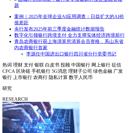
题
案例｜2025年全球企业AI应用调查：日益扩大的AI价
值差距
央行发布2025年前三季度金融统计数据报告
数字化引领银行跨境支付 全力支撑实体经济跨境前行
青岛农商银行获上海清算所清算会员资格，系山东省
内农商银行首家
李源任中国进出口银行四川省分行党委书记
热词
理财
支付
银联
白皮书
投顾
中国银行
网上银行
征信
CFCA
区块链
手机银行
5G消息
理财子公司
绿色金融
广发
银行
上市银行
农商行
隐私计算
数字人民币
研究
RESEARCH