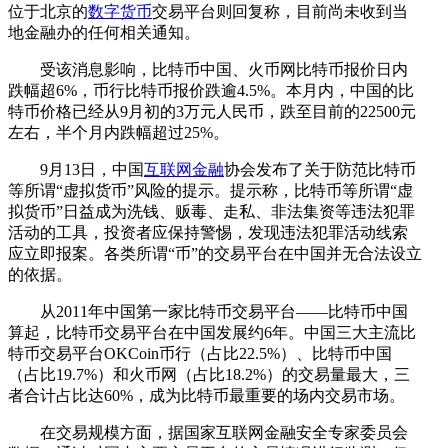
位于北京的
数字货币
交易平台则回复称，目前尚未收到当
地金融办的任何相关通知。
受该消息影响，比特币中国、火币网比特币报价日内
跌幅超6%，币行比特币报价跌逾4.5%。本月内，中国的比
特币价格已经从9月初的3万元人民币，跌至目前的22500元
左右，半个月内跌幅超过25%。
9月13日，中国
互联网金融
协会发布了关于防范比特币
等所谓“虚拟货币”风险的提示。提示称，比特币等所谓“虚
拟货币”日益成为洗钱、贩毒、走私、非法集资等违法犯罪
活动的工具，投资者应保持警惕，发现违法犯罪活动线索
应立即报案。各类所谓“币”的交易平台在中国并无合法设立
的依据。
从2011年中国第一家比特币交易平台——比特币中国
算起，比特币交易平台在中国发展约6年。中国三大主流比
特币交易平台OKCoin币行（占比22.5%）、比特币中国
（占比19.7%）和火币网（占比18.2%）的交易量最大，三
者合计占比达60%，成为比特币最重要的场内交易市场。
在交易规模方面，据国家互联网金融安全专家委员会