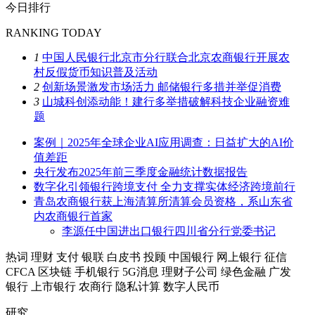
今日排行
RANKING TODAY
1
中国人民银行北京市分行联合北京农商银行开展农
村反假货币知识普及活动
2
创新场景激发市场活力 邮储银行多措并举促消费
3
山城科创添动能！建行多举措破解科技企业融资难
题
案例｜2025年全球企业AI应用调查：日益扩大的AI价
值差距
央行发布2025年前三季度金融统计数据报告
数字化引领银行跨境支付 全力支撑实体经济跨境前行
青岛农商银行获上海清算所清算会员资格，系山东省
内农商银行首家
李源任中国进出口银行四川省分行党委书记
热词
理财
支付
银联
白皮书
投顾
中国银行
网上银行
征信
CFCA
区块链
手机银行
5G消息
理财子公司
绿色金融
广发
银行
上市银行
农商行
隐私计算
数字人民币
研究