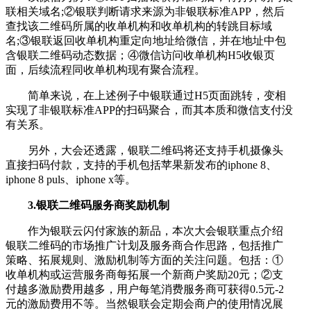
联相关域名;②银联判断请求来源为非银联标准APP，然后
查找该二维码所属的收单机构和收单机构的转跳目标域
名;③银联返回收单机构重定向地址给微信，并在地址中包
含银联二维码动态数据；④微信访问收单机构H5收银页
面，后续流程同收单机构现有聚合流程。
简单来说，在上述例子中银联通过H5页面跳转，变相
实现了非银联标准APP的扫码聚合，而其本质和微信支付没
有关系。
另外，大会还透露，银联二维码将还支持手机摄像头
直接扫码付款，支持的手机包括苹果新发布的iphone 8、
iphone 8 puls、iphone x等。
3.银联二维码服务商奖励机制
作为银联云闪付家族的新品，本次大会银联重点介绍
银联二维码的市场推广计划及服务商合作思路，包括推广
策略、拓展规则、激励机制等方面的关注问题。包括：①
收单机构或运营服务商每拓展一个新商户奖励20元；②支
付越多激励费用越多，用户每笔消费服务商可获得0.5元-2
元的激励费用不等。当然银联会定期会商户的使用情况展