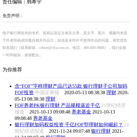
责任编辑：韩希宇
免责声明：
电子银行网发布的专栏、投稿以及征文相关文章，其文字、图片、视频均来源
于作者投稿或转载自相关作品方；如涉及未经许可使用作品的问题，请您优先
联系我们（联系邮箱：cebnet@cfca.com.cn，电话：400-880-9888），我们会第
一时间核实，谢谢配合。
为你推荐
含“FOF”字样理财产品已达55款 银行理财子公司加码
FOF投资
中国证券报
2020-05-13 08:38:38
理财
2020-
05-13 08:38:38
理财
FOF养老PK银行理财 产品规模逼近千亿
21世纪经济
报道
2021-10-13 09:08:48
养老基金
2021-10-13
09:08:48
养老基金
银行理财加码权益投资 千亿FOF型理财如何崛起？
21
世纪经济报道
2021-11-24 09:07:48
银行理财
2021-