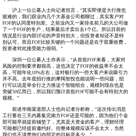
沪上一位公募人士向记者坦言，“其实即便是大行推也
挺难的，我们跟业内几个大基金公司都聊过，其实客户对
FOF的认同度特别差。之前业内又一家排名前几的大公司做
了一个FOF的专户，结果最后才卖出去1个亿。所以目前的
情况是行业内部讨论的声音特别大，但投资者却还不是特
别认可。而且FOF比较关键的一个问题还是在于双重收费，
投资者对此接受能力很弱。”
深圳一位公募人士亦表示，“从首批FOF来看，大家对
风险的控制要求都很高，这也决定了FOF的收益率不会太
高，可能年化10%左右，这对银行的一些大客户来说吸引力
并不高。去年底招行推的摩羯智投也能说明一些问题，招
行可以说是举全行之力推这个智能组合，规模到现在也是
突破50亿而已，所以我们预计首批FOF可能不会有特别大的
规模。”
前述华南渠道部人士也向记者分析称，“这次传出消息
工行要在三天内募集完南方FOF还是可能的，因为他们个金
部可能早就提前铺垫了，尤其是大资金的客户，理财经理
可能都已经提前邀约好。但整体规模应该不会太大，当然
我们也不清楚他们内部定的目标是多少。”