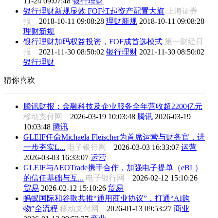
11-24 09:07:48
银行理财
银行理财新规显效 FOF扛起资产配置大旗
上海证券
报
2018-10-11 09:08:28
理财新规
2018-10-11 09:08:28
理财新规
银行理财加码权益投资，FOF成首选模式
第一财经日
报
2021-11-30 08:50:02
银行理财
2021-11-30 08:50:02
银行理财
猜你喜欢
腾讯财报：金融科技及企业服务全年营收超2200亿元
移动支付网
2026-03-19 10:03:48
腾讯
2026-03-19
10:03:48
腾讯
GLEIF任命Michaela Fleischer为首席运营与财务官，进
一步夯实L...
电子银行网
2026-03-03 16:33:07
运营
2026-03-03 16:33:07
运营
GLEIF与AEOTrade携手合作，加强电子提单（eBL）
的信任基础与互...
电子银行网
2026-02-12 15:10:26
贸易
2026-02-12 15:10:26
贸易
蚂蚁国际和谷歌共推“通用商业协议”，打通“AI购
物”全流程
移动支付网
2026-01-13 09:53:27
商业