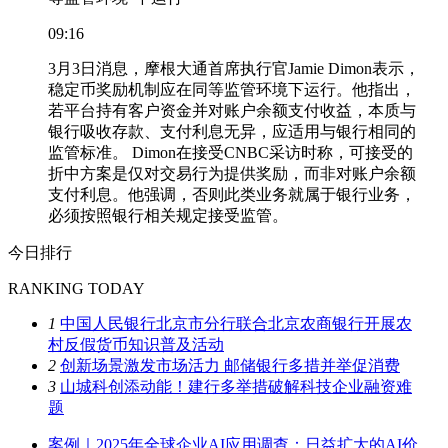
09:16
3月3日消息，摩根大通首席执行官Jamie Dimon表示，
稳定币奖励机制应在同等监管环境下运行。他指出，
若平台持有客户资金并对账户余额支付收益，本质与
银行吸收存款、支付利息无异，应适用与银行相同的
监管标准。 Dimon在接受CNBC采访时称，可接受的
折中方案是仅对交易行为提供奖励，而非对账户余额
支付利息。他强调，否则此类业务就属于银行业务，
必须按照银行相关规定接受监管。
今日排行
RANKING TODAY
1
中国人民银行北京市分行联合北京农商银行开展农
村反假货币知识普及活动
2
创新场景激发市场活力 邮储银行多措并举促消费
3
山城科创添动能！建行多举措破解科技企业融资难
题
案例｜2025年全球企业AI应用调查：日益扩大的AI价