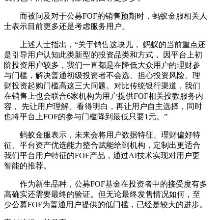
而被问及对于公募FOF的销售预期时，蚂蚁金服相关人
士表示目前更多还是考虑服务用户。
上述人士指出，“关于销售这块儿， 蚂蚁的当前重点还
是引导用户认知此类新型的投资品类和方式， 因平台上初
阶投资用户较多，我们一直都是在降低大众用户的理财参
与门槛，解决普通初级投资者不会选、担心投资风险、理
财投资起购门槛高这三大问题。对比传统银行渠道，我们
在销售上也会联合6家机构为用户提供FOF相关投教服务内
容， 先让用户理解、看得明白，再让用户自主选择，同时
也将平台上FOF的参与门槛降到最低只要1元。”
蚂蚁金服表示，未来会将用户数据特征、理财偏好特
征、平台资产优选能力整合赋能给到机构，定制出更适合
我们平台用户特征的FOF产品，通过AI技术实现对用户更
智能的推荐。
作为新生品种，公募FOF基金在投资者中的接受度有多
高确实还需要最终的验证。但无论最终发售情况如何，至
少公募FOF为普通用户提供的低门槛，已经是较大的进步。