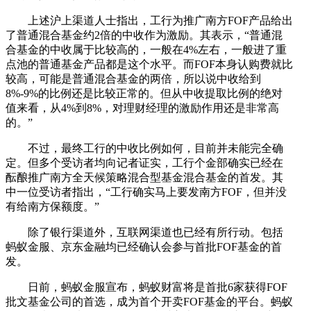
上述沪上渠道人士指出，工行为推广南方FOF产品给出
了普通混合基金约2倍的中收作为激励。其表示，“普通混
合基金的中收属于比较高的，一般在4%左右，一般进了重
点池的普通基金产品都是这个水平。而FOF本身认购费就比
较高，可能是普通混合基金的两倍，所以说中收给到
8%-9%的比例还是比较正常的。但从中收提取比例的绝对
值来看，从4%到8%，对理财经理的激励作用还是非常高
的。”
不过，最终工行的中收比例如何，目前并未能完全确
定。但多个受访者均向记者证实，工行个金部确实已经在
酝酿推广南方全天候策略混合型基金混合基金的首发。其
中一位受访者指出，“工行确实马上要发南方FOF，但并没
有给南方保额度。”
除了银行渠道外，互联网渠道也已经有所行动。包括
蚂蚁金服、京东金融均已经确认会参与首批FOF基金的首
发。
日前，蚂蚁金服宣布，蚂蚁财富将是首批6家获得FOF
批文基金公司的首选，成为首个开卖FOF基金的平台。蚂蚁