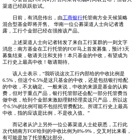
渠道已经跃跃欲试。
日前，有消息传出，由
工商银行
托管南方全天候策略
混合型基金即将开售。 华南一位公募渠道人士向记者透
露，工行个金部已经在强推该产品。
上述渠道人士向记者转发了来自工行某群的一则文字
消息：南方基金在工行托管的FOF马上首发募集，预计3天
募集结束，敬请关注和支持！本只基金的中收，有望成为
工行史上最高中收！敬请期待。
该人士表示，“我听说这次工行内部给的中收比例是
6.5%，但这个6.5%是这只基金的中收，还是包括银行给配
的中收，不太确定。一般来说，中收的来源是基金的认购
费，但对于重点产品，银行托管部还会配一部分托管费当
做中收，给到个金部来激励理财经理卖这只产品，所以这
个6.5%的比例可能不包括托管费配比。所谓工行史上最高
中收，指的应该是比例，不是收入值。”
而记者从沪上另外一位公募渠道人士处获悉，工行此
次代销南方FOF给到的中收比例为8%-9%，交叉对比来看，
有可能是加了托管配比部分。