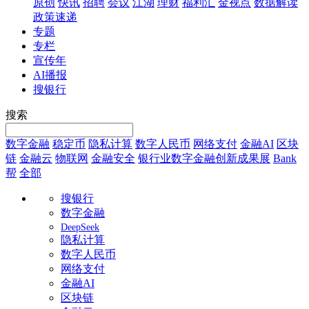
原创
快讯
招聘
会议
江湖
理财
福利汇
金视点
数据解读
政策速递
专题
专栏
宣传年
AI播报
搜银行
搜索
数字金融
稳定币
隐私计算
数字人民币
网络支付
金融AI
区块
链
金融云
物联网
金融安全
银行业数字金融创新成果展
Bank
帮
全部
搜银行
数字金融
DeepSeek
隐私计算
数字人民币
网络支付
金融AI
区块链