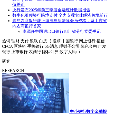
值差距
央行发布2025年前三季度金融统计数据报告
数字化引领银行跨境支付 全力支撑实体经济跨境前行
青岛农商银行获上海清算所清算会员资格，系山东省
内农商银行首家
李源任中国进出口银行四川省分行党委书记
热词
理财
支付
银联
白皮书
投顾
中国银行
网上银行
征信
CFCA
区块链
手机银行
5G消息
理财子公司
绿色金融
广发
银行
上市银行
农商行
隐私计算
数字人民币
研究
RESEARCH
中小银行数字金融报