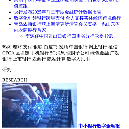
值差距
央行发布2025年前三季度金融统计数据报告
数字化引领银行跨境支付 全力支撑实体经济跨境前行
青岛农商银行获上海清算所清算会员资格，系山东省
内农商银行首家
李源任中国进出口银行四川省分行党委书记
热词
理财
支付
银联
白皮书
投顾
中国银行
网上银行
征信
CFCA
区块链
手机银行
5G消息
理财子公司
绿色金融
广发
银行
上市银行
农商行
隐私计算
数字人民币
研究
RESEARCH
中小银行数字金融报