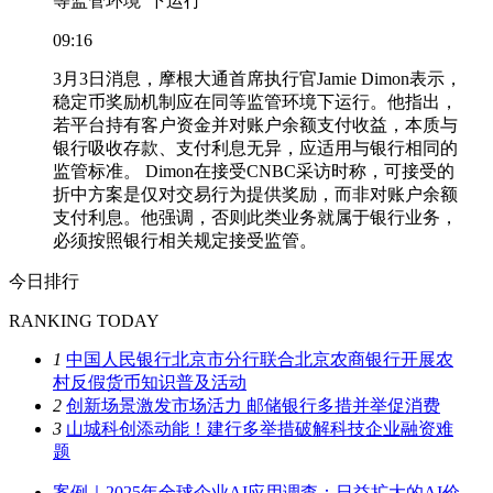
等监管环境”下运行
09:16
3月3日消息，摩根大通首席执行官Jamie Dimon表示，
稳定币奖励机制应在同等监管环境下运行。他指出，
若平台持有客户资金并对账户余额支付收益，本质与
银行吸收存款、支付利息无异，应适用与银行相同的
监管标准。 Dimon在接受CNBC采访时称，可接受的
折中方案是仅对交易行为提供奖励，而非对账户余额
支付利息。他强调，否则此类业务就属于银行业务，
必须按照银行相关规定接受监管。
今日排行
RANKING TODAY
1
中国人民银行北京市分行联合北京农商银行开展农
村反假货币知识普及活动
2
创新场景激发市场活力 邮储银行多措并举促消费
3
山城科创添动能！建行多举措破解科技企业融资难
题
案例｜2025年全球企业AI应用调查：日益扩大的AI价