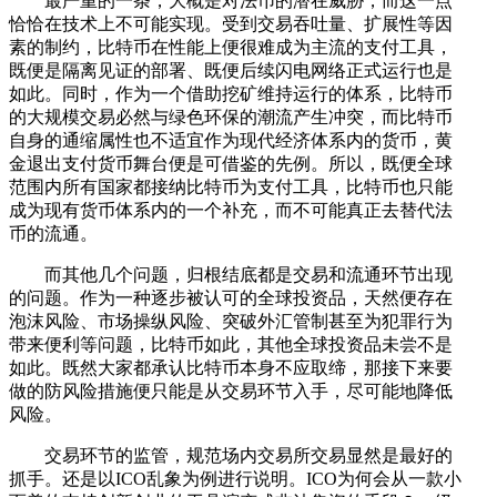
最严重的一条，大概是对法币的潜在威胁，而这一点
恰恰在技术上不可能实现。受到交易吞吐量、扩展性等因
素的制约，比特币在性能上便很难成为主流的支付工具，
既便是隔离见证的部署、既便后续闪电网络正式运行也是
如此。同时，作为一个借助挖矿维持运行的体系，比特币
的大规模交易必然与绿色环保的潮流产生冲突，而比特币
自身的通缩属性也不适宜作为现代经济体系内的货币，黄
金退出支付货币舞台便是可借鉴的先例。所以，既便全球
范围内所有国家都接纳比特币为支付工具，比特币也只能
成为现有货币体系内的一个补充，而不可能真正去替代法
币的流通。
而其他几个问题，归根结底都是交易和流通环节出现
的问题。作为一种逐步被认可的全球投资品，天然便存在
泡沫风险、市场操纵风险、突破外汇管制甚至为犯罪行为
带来便利等问题，比特币如此，其他全球投资品未尝不是
如此。既然大家都承认比特币本身不应取缔，那接下来要
做的防风险措施便只能是从交易环节入手，尽可能地降低
风险。
交易环节的监管，规范场内交易所交易显然是最好的
抓手。还是以ICO乱象为例进行说明。ICO为何会从一款小