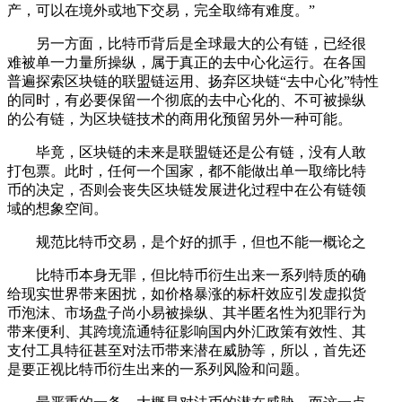
产，可以在境外或地下交易，完全取缔有难度。”
另一方面，比特币背后是全球最大的公有链，已经很
难被单一力量所操纵，属于真正的去中心化运行。在各国
普遍探索区块链的联盟链运用、扬弃区块链“去中心化”特性
的同时，有必要保留一个彻底的去中心化的、不可被操纵
的公有链，为区块链技术的商用化预留另外一种可能。
毕竟，区块链的未来是联盟链还是公有链，没有人敢
打包票。此时，任何一个国家，都不能做出单一取缔比特
币的决定，否则会丧失区块链发展进化过程中在公有链领
域的想象空间。
规范比特币交易，是个好的抓手，但也不能一概论之
比特币本身无罪，但比特币衍生出来一系列特质的确
给现实世界带来困扰，如价格暴涨的标杆效应引发虚拟货
币泡沫、市场盘子尚小易被操纵、其半匿名性为犯罪行为
带来便利、其跨境流通特征影响国内外汇政策有效性、其
支付工具特征甚至对法币带来潜在威胁等，所以，首先还
是要正视比特币衍生出来的一系列风险和问题。