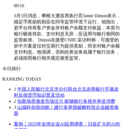
09:16
3月3日消息，摩根大通首席执行官Jamie Dimon表示，
稳定币奖励机制应在同等监管环境下运行。他指出，
若平台持有客户资金并对账户余额支付收益，本质与
银行吸收存款、支付利息无异，应适用与银行相同的
监管标准。 Dimon在接受CNBC采访时称，可接受的
折中方案是仅对交易行为提供奖励，而非对账户余额
支付利息。他强调，否则此类业务就属于银行业务，
必须按照银行相关规定接受监管。
今日排行
RANKING TODAY
1
中国人民银行北京市分行联合北京农商银行开展农
村反假货币知识普及活动
2
创新场景激发市场活力 邮储银行多措并举促消费
3
山城科创添动能！建行多举措破解科技企业融资难
题
案例｜2025年全球企业AI应用调查：日益扩大的AI价