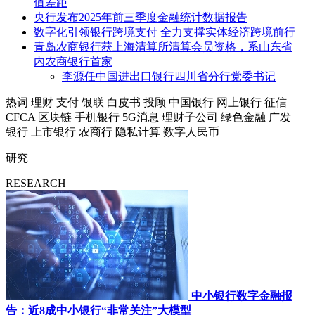
值差距
央行发布2025年前三季度金融统计数据报告
数字化引领银行跨境支付 全力支撑实体经济跨境前行
青岛农商银行获上海清算所清算会员资格，系山东省
内农商银行首家
李源任中国进出口银行四川省分行党委书记
热词
理财
支付
银联
白皮书
投顾
中国银行
网上银行
征信
CFCA
区块链
手机银行
5G消息
理财子公司
绿色金融
广发
银行
上市银行
农商行
隐私计算
数字人民币
研究
RESEARCH
中小银行数字金融报
告：近8成中小银行“非常关注”大模型