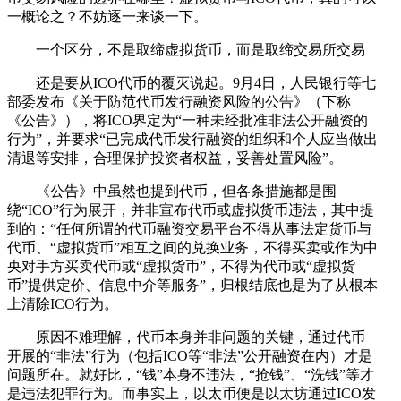
一概论之？不妨逐一来谈一下。
一个区分，不是取缔虚拟货币，而是取缔交易所交易
还是要从ICO代币的覆灭说起。9月4日，人民银行等七
部委发布《关于防范代币发行融资风险的公告》（下称
《公告》），将ICO界定为“一种未经批准非法公开融资的
行为”，并要求“已完成代币发行融资的组织和个人应当做出
清退等安排，合理保护投资者权益，妥善处置风险”。
《公告》中虽然也提到代币，但各条措施都是围
绕“ICO”行为展开，并非宣布代币或虚拟货币违法，其中提
到的：“任何所谓的代币融资交易平台不得从事法定货币与
代币、“虚拟货币”相互之间的兑换业务，不得买卖或作为中
央对手方买卖代币或“虚拟货币”，不得为代币或“虚拟货
币”提供定价、信息中介等服务”，归根结底也是为了从根本
上清除ICO行为。
原因不难理解，代币本身并非问题的关键，通过代币
开展的“非法”行为（包括ICO等“非法”公开融资在内）才是
问题所在。就好比，“钱”本身不违法，“抢钱”、“洗钱”等才
是违法犯罪行为。而事实上，以太币便是以太坊通过ICO发