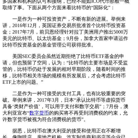
多国家和机构的认可和接纳，已经不能如ICO代币那般一概
取缔了事。下面从两个方面来看比特币的“国际化”：
一是作为一种可投资资产，不断有新的进展。举例来
讲，2016年12月，英国证券交易所批准首个比特币投资基
金；2017年7月，前贝恩经理针对拉丁美洲用户推出5000万
美元的比特币、以太坊基金；9月份，加拿大首家申请运作
比特币投资基金的基金管理公司获得批准。
美国SEC委员会虽然近期拒绝了比特币ETF基金的申
请，但也预留了空间，认为：“比特币的主要市场是不受监
管的，比特币仍处于发展的相对早期阶段，随着时间的推
移，比特币相关市场的规模有所发展后，才会考虑比特币
ETF上市的问题。”
二是作为一种可接受的支付工具，也有比较重要的突
破。举例来讲，2017年3月，日本“承认比特币等虚拟货币
具备‘类财产价值’，可以用于支付和数字交易”；7月份，澳
大利亚宣布“
数字货币
的购买将不再受到消费税的约束，允
许数字货币被视为符合消费税的货币”。
据悉，比特币在澳大利亚的接受和使用正在不断增
长，像咖啡店，房地产机构，汽车制造商和书店等企业已