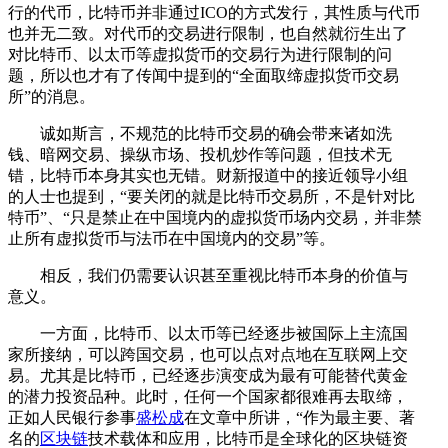
行的代币，比特币并非通过ICO的方式发行，其性质与代币
也并无二致。对代币的交易进行限制，也自然就衍生出了
对比特币、以太币等虚拟货币的交易行为进行限制的问
题，所以也才有了传闻中提到的“全面取缔虚拟货币交易
所”的消息。
诚如斯言，不规范的比特币交易的确会带来诸如洗
钱、暗网交易、操纵市场、投机炒作等问题，但技术无
错，比特币本身其实也无错。财新报道中的接近领导小组
的人士也提到，“要关闭的就是比特币交易所，不是针对比
特币”、“只是禁止在中国境内的虚拟货币场内交易，并非禁
止所有虚拟货币与法币在中国境内的交易”等。
相反，我们仍需要认识甚至重视比特币本身的价值与
意义。
一方面，比特币、以太币等已经逐步被国际上主流国
家所接纳，可以跨国交易，也可以点对点地在互联网上交
易。尤其是比特币，已经逐步演变成为最有可能替代黄金
的潜力投资品种。此时，任何一个国家都很难再去取缔，
正如人民银行参事
盛松成
在文章中所讲，“作为最主要、著
名的
区块链
技术载体和应用，比特币是全球化的区块链资