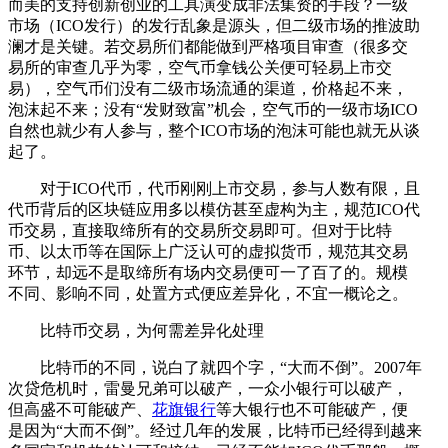
而美的支持创新创业的工具演变成非法集资的手段？一级
市场（ICO发行）的发行乱象是源头，但二级市场的推波助
澜才是关键。若交易所们都能做到严格项目审查（很多交
易所的审查几乎为零，空气币拿钱公关便可轻易上市交
易），空气币们没有二级市场流通的渠道，价格起不来，
泡沫起不来；没有“发财致富”机会，空气币的一级市场ICO
自然也就少有人参与，整个ICO市场的泡沫可能也就无从谈
起了。
对于ICO代币，代币刚刚上市交易，参与人数有限，且
代币背后的区块链应用多以模仿甚至虚构为主，规范ICO代
币交易，直接取缔所有的交易所交易即可。但对于比特
币、以太币等在国际上广泛认可的虚拟货币，规范其交易
环节，却远不是取缔所有场内交易便可一了百了的。规模
不同、影响不同，处置方式便应差异化，不宜一概论之。
比特币交易，为何需差异化处理
比特币的不同，说白了就四个字，“大而不倒”。2007年
次贷危机时，雷曼兄弟可以破产，一众小银行可以破产，
但高盛不可能破产、
花旗银行
等大银行也不可能破产，便
是因为“大而不倒”。经过几年的发展，比特币已经得到越来