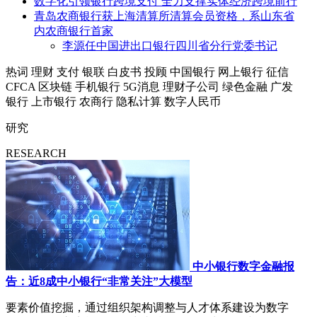
数字化引领银行跨境支付 全力支撑实体经济跨境前行
青岛农商银行获上海清算所清算会员资格，系山东省
内农商银行首家
李源任中国进出口银行四川省分行党委书记
热词
理财
支付
银联
白皮书
投顾
中国银行
网上银行
征信
CFCA
区块链
手机银行
5G消息
理财子公司
绿色金融
广发
银行
上市银行
农商行
隐私计算
数字人民币
研究
RESEARCH
中小银行数字金融报
告：近8成中小银行“非常关注”大模型
要素价值挖掘，通过组织架构调整与人才体系建设为数字