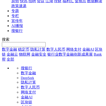
原创
快讯
招聘
会议
江湖
理财
福利汇
金视点
数据解读
政策速递
专题
专栏
宣传年
AI播报
搜银行
搜索
数字金融
稳定币
隐私计算
数字人民币
网络支付
金融AI
区块
链
金融云
物联网
金融安全
银行业数字金融创新成果展
Bank
帮
全部
搜银行
数字金融
DeepSeek
隐私计算
数字人民币
网络支付
金融AI
区块链