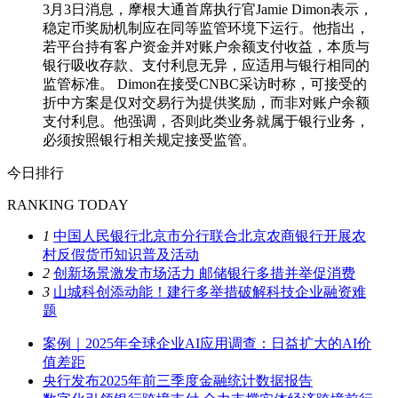
3月3日消息，摩根大通首席执行官Jamie Dimon表示，
稳定币奖励机制应在同等监管环境下运行。他指出，
若平台持有客户资金并对账户余额支付收益，本质与
银行吸收存款、支付利息无异，应适用与银行相同的
监管标准。 Dimon在接受CNBC采访时称，可接受的
折中方案是仅对交易行为提供奖励，而非对账户余额
支付利息。他强调，否则此类业务就属于银行业务，
必须按照银行相关规定接受监管。
今日排行
RANKING TODAY
1
中国人民银行北京市分行联合北京农商银行开展农
村反假货币知识普及活动
2
创新场景激发市场活力 邮储银行多措并举促消费
3
山城科创添动能！建行多举措破解科技企业融资难
题
案例｜2025年全球企业AI应用调查：日益扩大的AI价
值差距
央行发布2025年前三季度金融统计数据报告