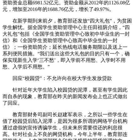
资助资金总额6981.52亿元。资助金额从2012年的1126.08亿
元，增加至2016年的1688.76亿元，增长了49.97%。
在新学期到来前夕，教育部还发放“四大礼包”，为贫困
学生解忧。据全国学生资助管理中心主任田祖荫介绍，“四
大礼包”包括《全国学生资助管理中心致初中毕业生的一封
信》和《全国学生资助管理中心致高中毕业生的一封
信》；一份资助简介；延长热线电话服务期限以及送上一
系列便民措施。“我们送出这些大礼包的目的只有一个，确
保实现新生入学‘三不愁’，即入学前不用愁、入学时不用
愁、入学后不用愁。”
回应“校园贷”：不允许向在校大学生发放贷款
针对近年大学生陷入校园贷的泥潭，甚至有学生因此
而自杀的现象，教育部在昨天的新闻发布会上也正式做出
了回应。
教育部财务司副司长赵建军表示，之所以一些学生在
借了校园贷后陷入泥潭，是因为很多所谓的网络平台机构
通过虚假的宣传诱骗学生，但未来所需要偿还的利息很
高。针对社会上不良的网贷机构，今年上半年，教育部连