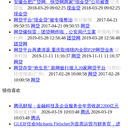
安徽合肥广贷网、快贷网两家“现金贷”公司被查
江淮
晨报
2018-03-29 09:02:25
现金贷
2018-03-29 09:02:25
现金贷
网贷平台“现金贷”被专项整治
每日新报
2017-04-21
09:50:55
网贷
2017-04-21 09:50:55
网贷
网贷爆惊雷：团贷网炸啦，公安局已立案
中国电子银
行网
2019-03-28 12:56:48
团贷网
2019-03-28 12:56:48
团贷网
网贷平台再遭清退 重庆取缔辖内全部P2P网贷业务
证
券时报
2019-11-11 11:16:37
网贷
2019-11-11 11:16:37
网贷
网贷存管“抢生意” 新网银行接入20家网贷平台
21世纪
经济报道(广州)
2017-02-28 10:00:58
网贷
2017-02-28
10:00:58
网贷
猜你喜欢
腾讯财报：金融科技及企业服务全年营收超2200亿元
移动支付网
2026-03-19 10:03:48
腾讯
2026-03-19
10:03:48
腾讯
GLEIF任命Michaela Fleischer为首席运营与财务官，进