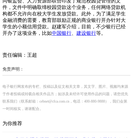
同银监会、人力资源部联合印发了规范校园贷管理的文
件，文件中明确取缔校园贷款这个业务，任何网络贷款机
构都不允许向在校大学生发放贷款。此外，为了满足学生
金融消费的需要，教育部鼓励正规的商业银行开办针对大
学生的小额信用贷款。赵建军介绍，目前，不少银行已经
开办了这项业务，比如
中国银行
、
建设银行
等。
责任编辑：王超
免责声明：
电子银行网发布的专栏、投稿以及征文相关文章，其文字、图片、视频均来源
于作者投稿或转载自相关作品方；如涉及未经许可使用作品的问题，请您优先
联系我们（联系邮箱：cebnet@cfca.com.cn，电话：400-880-9888），我们会第
一时间核实，谢谢配合。
为你推荐