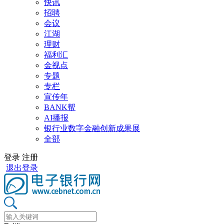
快讯
招聘
会议
江湖
理财
福利汇
金视点
专题
专栏
宣传年
BANK帮
AI播报
银行业数字金融创新成果展
全部
登录
注册
退出登录