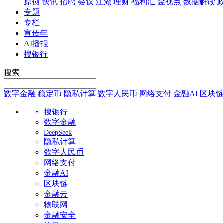
原创
快讯
招聘
会议
江湖
理财
福利汇
金视点
数据解读
专题
专栏
宣传年
AI播报
搜银行
搜索
数字金融
稳定币
隐私计算
数字人民币
网络支付
金融AI
区块
搜银行
数字金融
DeepSeek
隐私计算
数字人民币
网络支付
金融AI
区块链
金融云
物联网
金融安全