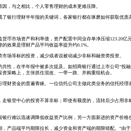
因，与之相比，个人零售理财的成本更难压降。
了银行理财半年报的关键词，各家银行都在琢磨如何获取优质
币市场资产和利率债，资产配置中同业存单净压缩123.20亿元，下降
的效果是理财产品平均收益率提升约0.1%。
市场等标的投资，减少或者说被动减少非标和融资类投资。
性，在半年报中被多次提及。如招商银行通过上市公司“投融
投资策略上，主张抓住混改、一带一路、并购重组机会。
理财资金的普遍青睐。一位信托公司主做此类业务的信托经理表
走银登中心的投资不算非标；即使有额度的，流转后少占用非标
银行难以迅速调降低收益资产比例，另一方面新进的资产价格
产品端平均期限拉长，减少资金和资产端的期限错配。“由于