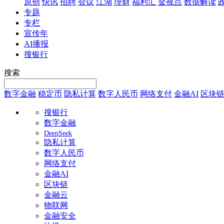
原创
快讯
招聘
会议
江湖
理财
福利汇
金视点
数据解读
专题
专栏
宣传年
AI播报
搜银行
搜索
数字金融
稳定币
隐私计算
数字人民币
网络支付
金融AI
区块
搜银行
数字金融
DeepSeek
隐私计算
数字人民币
网络支付
金融AI
区块链
金融云
物联网
金融安全