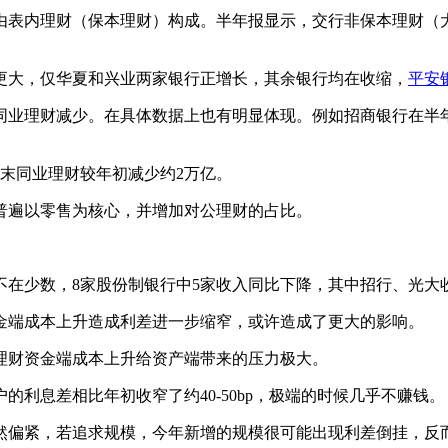
内理财（保本理财）构成。半年报显示，交行非保本理财（大致
大，仅华夏和兴业两家银行正增长，其余银行均在收缩，
平安
理财减少。在具体数据上也有明显体现。例如招商银行在半年报
末同业理财较年初减少约2万亿。
遍以零售为核心，并增加对公理财的占比。
少数，8家股份制银行中5家收入同比下降，其中招行、光大收
端成本上升造成利差进一步缩窄，或许造成了更大的影响。
理财资金端成本上升给资产端带来的压力极大。
息差相比年初收窄了约40-50bp，极端的时候几乎不赚钱。
偏紧，若追求规模，今年新增的规模很可能出现利差倒挂，反而