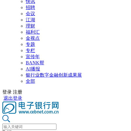
快讯
招聘
会议
江湖
理财
福利汇
金视点
专题
专栏
宣传年
BANK帮
AI播报
银行业数字金融创新成果展
全部
登录
注册
退出登录