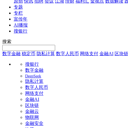
原创
快讯
招聘
会议
江湖
理财
福利汇
金视点
数据解读
专题
专栏
宣传年
AI播报
搜银行
搜索
数字金融
稳定币
隐私计算
数字人民币
网络支付
金融AI
区块
搜银行
数字金融
DeepSeek
隐私计算
数字人民币
网络支付
金融AI
区块链
金融云
物联网
金融安全