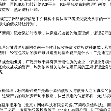
牌，再以低折扣转让给P2P平台，P2P平台发布标的进行融资
收益权，然后进行回购。
规定了网络借贷信息中介机构不得从事或者接受委托从事的十三
形式的债权转让行为”。
新闻》记者采访时表示，从穿透式监管的角度理解，保理公司通
理公司通过互联网金融平台转让应收账款收益权这种形式，和
透明，经过包装后的资产难以追溯到基础资产是什么；二是通过
常规金融业务，广泛开展于具有供应链性质的企业，保理业务模式
账款收益权的资产，均为依照相关法律法规开展的正规保理业务
系。
视保理，标的基础资产是基于原始债权人与债务人之间真实的
，这些产品的底层资产均未披露，从已披露的信息来看，无法得
系指乐信（北京）网络科技有限公司(以下简称乐信科技)。而据
公司全资子公司，变更为乐视投资管理（北京）有限公司（以下简