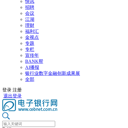
快讯
招聘
会议
江湖
理财
福利汇
金视点
专题
专栏
宣传年
BANK帮
AI播报
银行业数字金融创新成果展
全部
登录
注册
退出登录