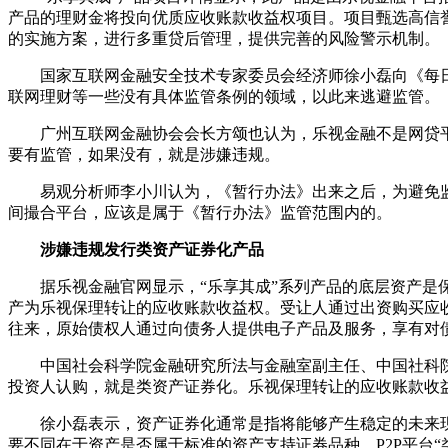
产品的理财金将投向优质应收账款收益权项目。项目甄选高信
的实施方案，进行多重贷后管理，提供完善的风险警示机制。
国家互联网金融安全技术专家委员会经济师徐小磊向《每日
联网理财等一些没有具体监管条例的领域，以此来逃避监管。
广州互联网金融协会会长方颂也认为，乐视金融不是网贷平台
要有监管，如果没有，就是涉嫌违规。
易观分析师李小川认为，《暂行办法》出来之后，为避免监管
间撮合平台，应该是属于《暂行办法》监管范围内的。
涉嫌违规发行类资产证券化产品
据乐视金融官网显示，“乐享其成”系列产品的底层资产是保
产为乐视保理转让的应收账款收益权。受让人通过出资购买应
往来，原始债权人通过向债务人提供电子产品及服务，享有对
中国社会科学院金融研究所法与金融室副主任、中国社科院
投资人认购，就是类资产证券化。乐视保理转让的应收账款收
徐小磊表示，资产证券化通常是指将能够产生稳定的未来现
要不同在于资产是否属于标准的资产支持证券品种。P2P平台