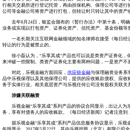
行相关交易所进行登记托管，再由担保机构、保理公司等进行摘
公司等金融公司将资产进行打包，但转让时只转让其中的资产
去年8月24日，银监会颁布的《暂行办法》中第十条，明确
业务或实现以打包资产、证券化资产、信托资产、基金份额等
一名长期关注互联网金融领域的知名律师在接受《每日经济
转让的行为是被禁止的。
徐小磊认为，“乐享其成”产品也可以说是类资产证券化，保
来冲破一些限制。类资产证券化主要有两种问题，一是资产不
对此，乐视金融方面回应，
供应链金融
与保理融资业务系
品中乐视保理以及其他保理公司，提供的应收账款债权、应收
务于实体行业。相关底层资产与乐视任何公司没有股权关联关
涉嫌关联融资
乐视金融“乐享其成”系列产品的协议合同显示，出让人为乐
务，享有对债务人的应收账款。《每日经济新闻》记者注意到
据乐视金融“乐享其成”系列产品信息服务协议显示，乐视金融
年报显示，2017年5月22日，其由乐视控股（北京）有限