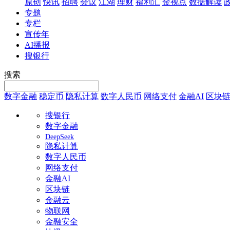
原创
快讯
招聘
会议
江湖
理财
福利汇
金视点
数据解读
专题
专栏
宣传年
AI播报
搜银行
搜索
数字金融
稳定币
隐私计算
数字人民币
网络支付
金融AI
区块
搜银行
数字金融
DeepSeek
隐私计算
数字人民币
网络支付
金融AI
区块链
金融云
物联网
金融安全