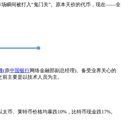
场瞬间被打入“鬼门关”。原本天价的代币，现在——全
峰
(原
中国银行
网络金融部副总经理)。备受业界关心的
之前主要是以技术人员为主。
太币、莱特币价格均暴跌10%，比特币现金跌17%。