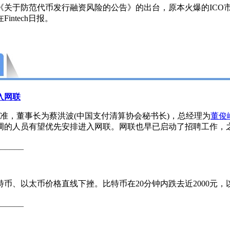
于防范代币发行融资风险的公告》的出台，原本火爆的ICO市
ntech日报。
入网联
准，董事长为蔡洪波(中国支付清算协会秘书长)，总经理为
董俊
调的人员有望优先安排进入网联。网联也早已启动了招聘工作，
______
以太币价格直线下挫。比特币在20分钟内跌去近2000元，以
______