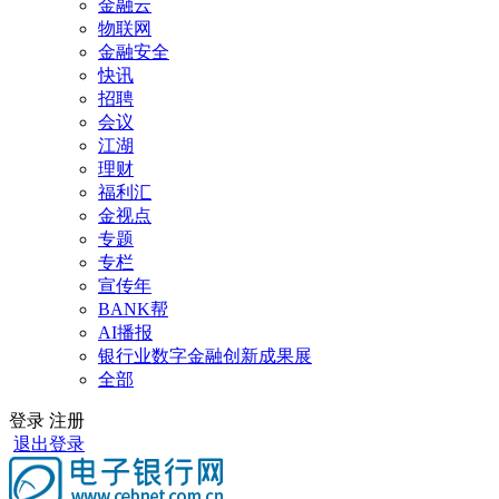
金融云
物联网
金融安全
快讯
招聘
会议
江湖
理财
福利汇
金视点
专题
专栏
宣传年
BANK帮
AI播报
银行业数字金融创新成果展
全部
登录
注册
退出登录