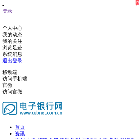
登录
个人中心
我的动态
我的关注
浏览足迹
系统消息
退出登录
移动端
访问手机端
官微
访问官微
首页
资讯