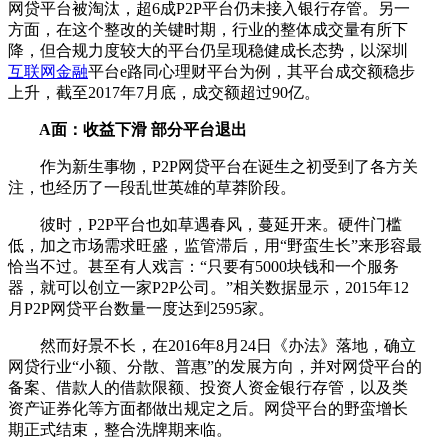
网贷平台被淘汰，超6成P2P平台仍未接入银行存管。另一
方面，在这个整改的关键时期，行业的整体成交量有所下
降，但合规力度较大的平台仍呈现稳健成长态势，以深圳
互联网金融
平台e路同心理财平台为例，其平台成交额稳步
上升，截至2017年7月底，成交额超过90亿。
A面：收益下滑 部分平台退出
作为新生事物，P2P网贷平台在诞生之初受到了各方关
注，也经历了一段乱世英雄的草莽阶段。
彼时，P2P平台也如草遇春风，蔓延开来。硬件门槛
低，加之市场需求旺盛，监管滞后，用“野蛮生长”来形容最
恰当不过。甚至有人戏言：“只要有5000块钱和一个服务
器，就可以创立一家P2P公司。”相关数据显示，2015年12
月P2P网贷平台数量一度达到2595家。
然而好景不长，在2016年8月24日《办法》落地，确立
网贷行业“小额、分散、普惠”的发展方向，并对网贷平台的
备案、借款人的借款限额、投资人资金银行存管，以及类
资产证券化等方面都做出规定之后。网贷平台的野蛮增长
期正式结束，整合洗牌期来临。