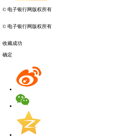
© 电子银行网版权所有
京ICP备05045998号-2
京公网安备
11010202009082
© 电子银行网版权所有
京ICP备05045998号-2
京公网安备
11010202009082
收藏成功
确定