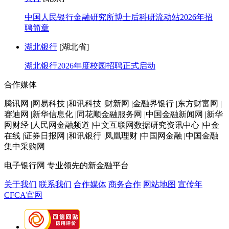
中国人民银行金融研究所博士后科研流动站2026年招
聘简章
湖北银行
[湖北省]
湖北银行2026年度校园招聘正式启动
合作媒体
腾讯网 |网易科技 |和讯科技 |财新网 |金融界银行 |东方财富网 |
赛迪网 |新华信息化 |同花顺金融服务网 |中国金融新闻网 |新华
网财经 |人民网金融频道 |中文互联网数据研究资讯中心 |中金
在线 |证券日报网 |和讯银行 |凤凰理财 |中国网金融 |中国金融
集中采购网
电子银行网
专业领先的新金融平台
关于我们
联系我们
合作媒体
商务合作
网站地图
宣传年
CFCA官网