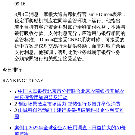
09:16
3月3日消息，摩根大通首席执行官Jamie Dimon表示，
稳定币奖励机制应在同等监管环境下运行。他指出，
若平台持有客户资金并对账户余额支付收益，本质与
银行吸收存款、支付利息无异，应适用与银行相同的
监管标准。 Dimon在接受CNBC采访时称，可接受的
折中方案是仅对交易行为提供奖励，而非对账户余额
支付利息。他强调，否则此类业务就属于银行业务，
必须按照银行相关规定接受监管。
今日排行
RANKING TODAY
1
中国人民银行北京市分行联合北京农商银行开展农
村反假货币知识普及活动
2
创新场景激发市场活力 邮储银行多措并举促消费
3
山城科创添动能！建行多举措破解科技企业融资难
题
案例｜2025年全球企业AI应用调查：日益扩大的AI价
值差距