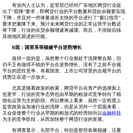
有业内人士认为，监管层已经对广东地区网贷行业提
出了“双降”要求，即网贷行业的平台数量和贷款余额要实现
下降，并且对一些体量成长太快的平台进行了“窗口指导”，
要求把量降下来。预计未来网贷行业的正常运营平台数还
将下降，行业的在贷余额增速将减缓。而且，不排除后续
其他地区跟进的可能。
B面：国资系等稳健平台逆势增长
值得一提的是，虽然整个行业都处于洗牌整合期，但
仍不乏有做得不错的平台在逆势增长。没有了之前不合规
平台的恶性竞争，有着国资、上市公司背景的合规平台的
优势正在进一步放大。
尤其是随着政策的收紧，网贷平台在资产的选择面上
也更窄，行业的竞争态势也由早期的粗放式竞争转向了精
细化运营为主的阶段。所以整体上看来，虽然一定程度上
监管政策会加速行业的洗牌，但是从另外一个层面来看，
又会促使整个行业从早期的粗放式的经营转向以
金融科技
为主的竞争阶段，从而加快整个网贷行业的发展。
有调查显示，头部平台，特别是那些发展稳健，注重