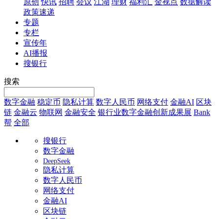
原创
快讯
招聘
会议
江湖
理财
福利汇
金视点
数据解读
政策速递
专题
专栏
宣传年
AI播报
搜银行
搜索
数字金融
稳定币
隐私计算
数字人民币
网络支付
金融AI
区块
链
金融云
物联网
金融安全
银行业数字金融创新成果展
Bank
帮
全部
搜银行
数字金融
DeepSeek
隐私计算
数字人民币
网络支付
金融AI
区块链