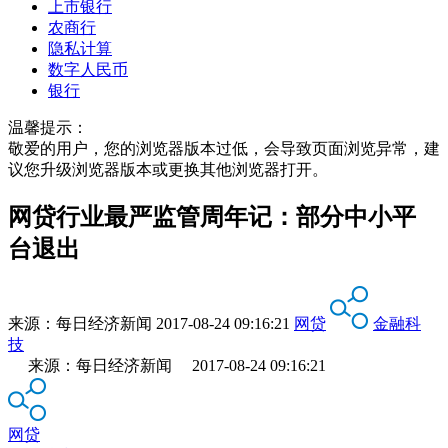
上市银行
农商行
隐私计算
数字人民币
银行
温馨提示：
敬爱的用户，您的浏览器版本过低，会导致页面浏览异常，建
议您升级浏览器版本或更换其他浏览器打开。
网贷行业最严监管周年记：部分中小平
台退出
来源：
每日经济新闻
2017-08-24 09:16:21
网贷
金融科
技
来源：每日经济新闻 2017-08-24 09:16:21
网贷