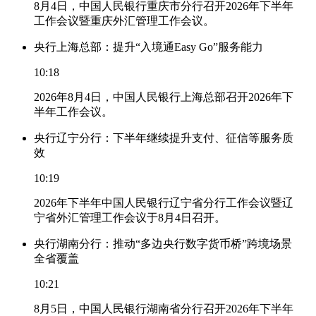
8月4日，中国人民银行重庆市分行召开2026年下半年
工作会议暨重庆外汇管理工作会议。
央行上海总部：提升“入境通Easy Go”服务能力
10:18
2026年8月4日，中国人民银行上海总部召开2026年下
半年工作会议。
央行辽宁分行：下半年继续提升支付、征信等服务质
效
10:19
2026年下半年中国人民银行辽宁省分行工作会议暨辽
宁省外汇管理工作会议于8月4日召开。
央行湖南分行：推动“多边央行数字货币桥”跨境场景
全省覆盖
10:21
8月5日，中国人民银行湖南省分行召开2026年下半年