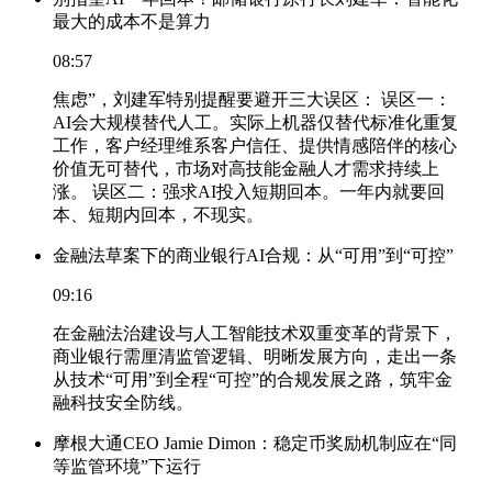
最大的成本不是算力
08:57
焦虑”，刘建军特别提醒要避开三大误区： 误区一：
AI会大规模替代人工。实际上机器仅替代标准化重复
工作，客户经理维系客户信任、提供情感陪伴的核心
价值无可替代，市场对高技能金融人才需求持续上
涨。 误区二：强求AI投入短期回本。一年内就要回
本、短期内回本，不现实。
金融法草案下的商业银行AI合规：从“可用”到“可控”
09:16
在金融法治建设与人工智能技术双重变革的背景下，
商业银行需厘清监管逻辑、明晰发展方向，走出一条
从技术“可用”到全程“可控”的合规发展之路，筑牢金
融科技安全防线。
摩根大通CEO Jamie Dimon：稳定币奖励机制应在“同
等监管环境”下运行