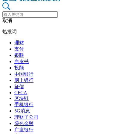
取消
热搜词
理财
支付
银联
白皮书
投顾
中国银行
网上银行
征信
CFCA
区块链
手机银行
5G消息
理财子公司
绿色金融
广发银行