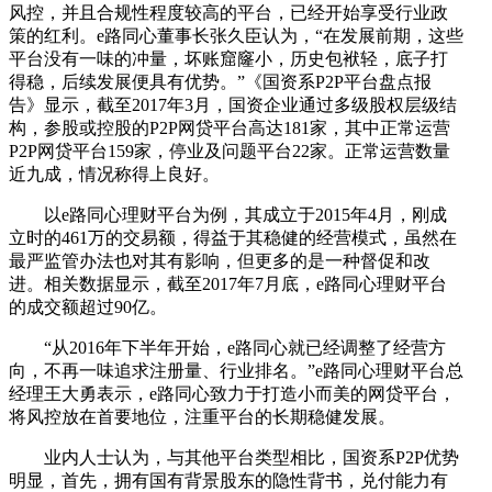
风控，并且合规性程度较高的平台，已经开始享受行业政
策的红利。e路同心董事长张久臣认为，“在发展前期，这些
平台没有一味的冲量，坏账窟窿小，历史包袱轻，底子打
得稳，后续发展便具有优势。”《国资系P2P平台盘点报
告》显示，截至2017年3月，国资企业通过多级股权层级结
构，参股或控股的P2P网贷平台高达181家，其中正常运营
P2P网贷平台159家，停业及问题平台22家。正常运营数量
近九成，情况称得上良好。
以e路同心理财平台为例，其成立于2015年4月，刚成
立时的461万的交易额，得益于其稳健的经营模式，虽然在
最严监管办法也对其有影响，但更多的是一种督促和改
进。相关数据显示，截至2017年7月底，e路同心理财平台
的成交额超过90亿。
“从2016年下半年开始，e路同心就已经调整了经营方
向，不再一味追求注册量、行业排名。”e路同心理财平台总
经理王大勇表示，e路同心致力于打造小而美的网贷平台，
将风控放在首要地位，注重平台的长期稳健发展。
业内人士认为，与其他平台类型相比，国资系P2P优势
明显，首先，拥有国有背景股东的隐性背书，兑付能力有