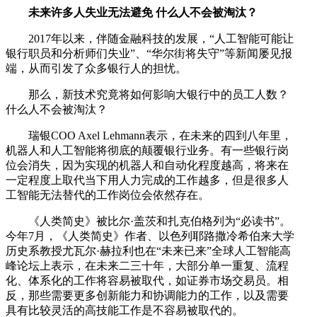
未来许多人失业无法避免 什么人不会被淘汰？
2017年以来，伴随金融科技的发展，“人工智能可能让
银行职员和分析师们失业”、“华尔街将失守”等新闻屡见报
端，从而引发了众多银行人的担忧。
那么，新技术究竟将如何影响大银行中的员工人数？
什么人不会被淘汰？
瑞银COO Axel Lehmann表示，在未来的四到八年里，
机器人和人工智能将彻底的颠覆银行业务。有一些银行岗
位会消失，因为实现的机器人和自动化程度越高，将来在
一定程度上取代当下用人力完成的工作越多，但是很多人
工智能无法替代的工作岗位会依然存在。
《人类简史》被比尔·盖茨和扎克伯格列为“必读书”。
今年7月，《人类简史》作者、以色列耶路撒冷希伯来大学
历史系教授尤瓦尔·赫拉利也在“未来已来”全球人工智能高
峰论坛上表示，在未来二三十年，大部分单一重复、流程
化、体系化的工作将容易被取代，如证券市场交易员。相
反，那些需要更多创新能力和协调能力的工作，以及需要
具有比较灵活的高技能工作是不容易被取代的。