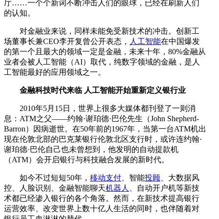
厅……一个个新词不断冲击人们的眼球，已经在刷新人们
的认知。
对金融业来说，同样未能免受新技术的冲击。创新工
场董事长兼CEO李开复曾公开表态，
人工智能
在中国爆发
的第一个且最大的领域一定是金融，未来十年，80%金融从
业者会被人工智能（AI）取代，纯数字领域的金融，是人
工智能最好的应用领域之一。
金融科技时代来临 人工智能开始重新定义银行业
2010年5月15日，世界上很多大媒体都刊登了一则消
息：ATM之父——约翰·谢珀德·巴伦先生（John Shepherd-
Barron）因病逝世。在50年前的1967年，当第一台ATM机出
现在伦敦北部的巴克莱银行伦敦北区支行时，或许连约翰·
谢珀德·巴伦自己也未曾想到，他发明的自动提款机
（ATM）会开启银行与科技融合发展的新时代。
如今不过短短50年，
移动支付
、智能
投顾
、大数据风
控、人脸识别、金融智能聊天
机器人
、自动开户机等新技
术都已经渗入银行的各个角落。然而，在新技术提高银行
运营效率、改变世界上数十亿人生活的同时，也伴随着对
银行员工血淋淋的替代。