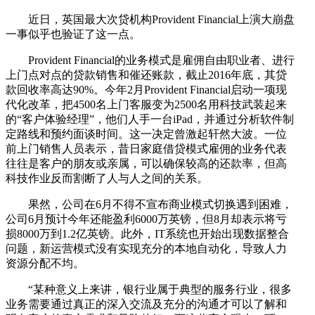
近日，英国最大次贷机构Provident Financial上演大崩盘
一事似乎也验证了这一点。
Provident Financial的业务模式是雇佣自由职业者、进行
上门点对点的贷款销售和催还账款，截止2016年底，其贷
款回收率高达90%。今年2月Provident Financial启动一项现
代化改革，把4500名上门客服变为2500名用科技武装起来
的“客户体验经理”，他们人手一台iPad，并通过分析软件制
定路线和预约面谈时间。这一决定曾激起轩然大波。一位
前上门销售人员表示，昔日家庭借贷模式雇佣的业务代表
往往是客户的朋友或亲属，可以确保较高的还款率，但高
科技作业反而割断了人与人之间的关系。
果然，公司在6月不得不宣布商业模式切换遇到困难，
公司6月预计今年还能盈利6000万英镑，但8月却表示将亏
损8000万到1.2亿英镑。此外，IT系统也开始出现数据整合
问题，新运营模式没有实现充分的本地自动化，导致人力
资源分配不均。
“某种意义上来讲，银行业属于典型的服务行业，很多
业务需要通过真正的深入交流及充分的沟通才可以了解和