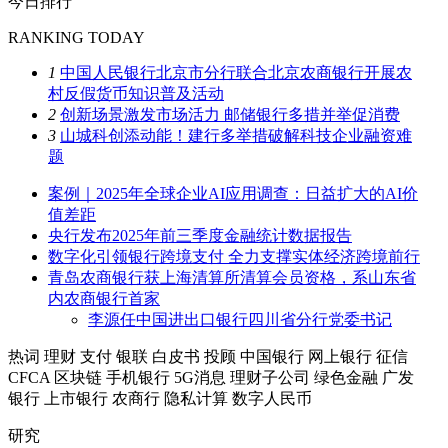
今日排行
RANKING TODAY
1
中国人民银行北京市分行联合北京农商银行开展农
村反假货币知识普及活动
2
创新场景激发市场活力 邮储银行多措并举促消费
3
山城科创添动能！建行多举措破解科技企业融资难
题
案例｜2025年全球企业AI应用调查：日益扩大的AI价
值差距
央行发布2025年前三季度金融统计数据报告
数字化引领银行跨境支付 全力支撑实体经济跨境前行
青岛农商银行获上海清算所清算会员资格，系山东省
内农商银行首家
李源任中国进出口银行四川省分行党委书记
热词
理财
支付
银联
白皮书
投顾
中国银行
网上银行
征信
CFCA
区块链
手机银行
5G消息
理财子公司
绿色金融
广发
银行
上市银行
农商行
隐私计算
数字人民币
研究