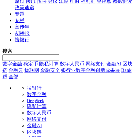
原创
快讯
招聘
会议
江湖
理财
福利汇
金视点
数据解读
政策速递
专题
专栏
宣传年
AI播报
搜银行
搜索
数字金融
稳定币
隐私计算
数字人民币
网络支付
金融AI
区块
链
金融云
物联网
金融安全
银行业数字金融创新成果展
Bank
帮
全部
搜银行
数字金融
DeepSeek
隐私计算
数字人民币
网络支付
金融AI
区块链