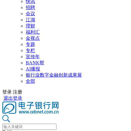
快讯
招聘
会议
江湖
理财
福利汇
金视点
专题
专栏
宣传年
BANK帮
AI播报
银行业数字金融创新成果展
全部
登录
注册
退出登录