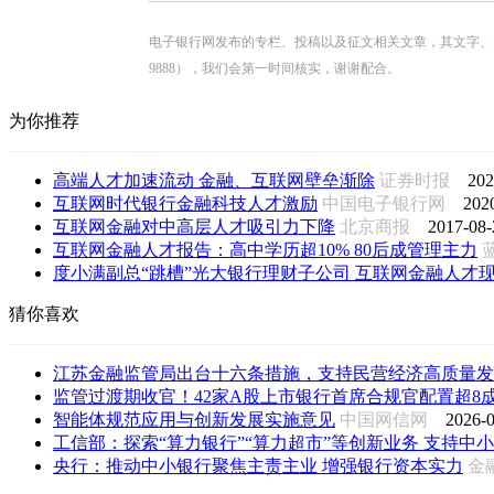
电子银行网发布的专栏、投稿以及征文相关文章，其文字、图片、视
9888），我们会第一时间核实，谢谢配合。
为你推荐
高端人才加速流动 金融、互联网壁垒渐除
证券时报
202
互联网时代银行金融科技人才激励
中国电子银行网
202
互联网金融对中高层人才吸引力下降
北京商报
2017-08-
互联网金融人才报告：高中学历超10% 80后成管理主力
度小满副总“跳槽”光大银行理财子公司 互联网金融人才现回
猜你喜欢
江苏金融监管局出台十六条措施，支持民营经济高质量发
监管过渡期收官！42家A股上市银行首席合规官配置超8成落
智能体规范应用与创新发展实施意见
中国网信网
2026-0
工信部：探索“算力银行”“算力超市”等创新业务 支持中小企
央行：推动中小银行聚焦主责主业 增强银行资本实力
金