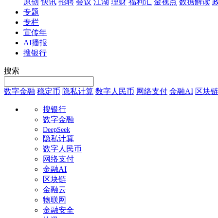
原创
快讯
招聘
会议
江湖
理财
福利汇
金视点
数据解读
专题
专栏
宣传年
AI播报
搜银行
搜索
数字金融
稳定币
隐私计算
数字人民币
网络支付
金融AI
区块
搜银行
数字金融
DeepSeek
隐私计算
数字人民币
网络支付
金融AI
区块链
金融云
物联网
金融安全