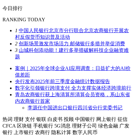
今日排行
RANKING TODAY
1
中国人民银行北京市分行联合北京农商银行开展农
村反假货币知识普及活动
2
创新场景激发市场活力 邮储银行多措并举促消费
3
山城科创添动能！建行多举措破解科技企业融资难
题
案例｜2025年全球企业AI应用调查：日益扩大的AI价
值差距
央行发布2025年前三季度金融统计数据报告
数字化引领银行跨境支付 全力支撑实体经济跨境前行
青岛农商银行获上海清算所清算会员资格，系山东省
内农商银行首家
李源任中国进出口银行四川省分行党委书记
热词
理财
支付
银联
白皮书
投顾
中国银行
网上银行
征信
CFCA
区块链
手机银行
5G消息
理财子公司
绿色金融
广发
银行
上市银行
农商行
隐私计算
数字人民币