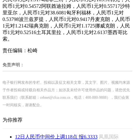
民币1元对0.54572阿联酋迪拉姆，人民币1元对0.55717沙特
里亚尔，人民币1元对38.6081匈牙利福林，人民币1元对
0.53798波兰兹罗提，人民币1元对0.9417丹麦克朗，人民币
1元对1.2142瑞典克朗，人民币1元对1.1725挪威克朗，人民
币1元对0.52516土耳其里拉，人民币1元对2.6137墨西哥比
索。
责任编辑：松崎
免责声明：
电子银行网发布的专栏、投稿以及征文相关文章，其文字、图片、视频均来源
于作者投稿或转载自相关作品方；如涉及未经许可使用作品的问题，请您优先
联系我们（联系邮箱：cebnet@cfca.com.cn，电话：400-880-9888），我们会第
一时间核实，谢谢配合。
为你推荐
12日人民币中间价上调118点 报6.3333
凤凰国际