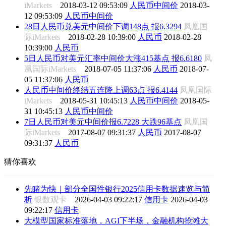
iMarkets
2018-03-12 09:53:09
人民币中间价
2018-03-
12 09:53:09
人民币中间价
28日人民币兑美元中间价下调148点 报6.3294
凤凰国
际iMarkets
2018-02-28 10:39:00
人民币
2018-02-28
10:39:00
人民币
5日人民币对美元汇率中间价大涨415基点 报6.6180
凤
凰国际iMarkets
2018-07-05 11:37:06
人民币
2018-07-
05 11:37:06
人民币
人民币中间价终结五连降上调63点 报6.4144
凤凰国际
iMarkets
2018-05-31 10:45:13
人民币中间价
2018-05-
31 10:45:13
人民币中间价
7日人民币对美元中间价报6.7228 大跌96基点
凤凰国
际iMarkets
2017-08-07 09:31:37
人民币
2017-08-07
09:31:37
人民币
猜你喜欢
先睹为快｜部分全国性银行2025信用卡数据速览与简
析
银数观卡
2026-04-03 09:22:17
信用卡
2026-04-03
09:22:17
信用卡
大模型国家标准落地，AGI下半场，金融机构抢滩大