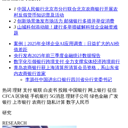
1
中国人民银行北京市分行联合北京农商银行开展农
村反假货币知识普及活动
2
创新场景激发市场活力 邮储银行多措并举促消费
3
山城科创添动能！建行多举措破解科技企业融资难
题
案例｜2025年全球企业AI应用调查：日益扩大的AI价
值差距
央行发布2025年前三季度金融统计数据报告
数字化引领银行跨境支付 全力支撑实体经济跨境前行
青岛农商银行获上海清算所清算会员资格，系山东省
内农商银行首家
李源任中国进出口银行四川省分行党委书记
热词
理财
支付
银联
白皮书
投顾
中国银行
网上银行
征信
CFCA
区块链
手机银行
5G消息
理财子公司
绿色金融
广发
银行
上市银行
农商行
隐私计算
数字人民币
研究
RESEARCH