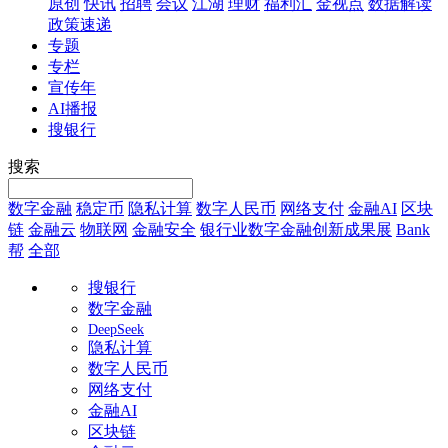
原创
快讯
招聘
会议
江湖
理财
福利汇
金视点
数据解读
政策速递
专题
专栏
宣传年
AI播报
搜银行
搜索
数字金融
稳定币
隐私计算
数字人民币
网络支付
金融AI
区块
链
金融云
物联网
金融安全
银行业数字金融创新成果展
Bank
帮
全部
搜银行
数字金融
DeepSeek
隐私计算
数字人民币
网络支付
金融AI
区块链