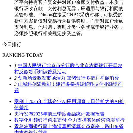
若平台持有客户资金并对账户余额支付收益，本质与
银行吸收存款、支付利息无异，应适用与银行相同的
监管标准。 Dimon在接受CNBC采访时称，可接受的
折中方案是仅对交易行为提供奖励，而非对账户余额
支付利息。他强调，否则此类业务就属于银行业务，
必须按照银行相关规定接受监管。
今日排行
RANKING TODAY
1
中国人民银行北京市分行联合北京农商银行开展农
村反假货币知识普及活动
2
创新场景激发市场活力 邮储银行多措并举促消费
3
山城科创添动能！建行多举措破解科技企业融资难
题
案例｜2025年全球企业AI应用调查：日益扩大的AI价
值差距
央行发布2025年前三季度金融统计数据报告
数字化引领银行跨境支付 全力支撑实体经济跨境前行
青岛农商银行获上海清算所清算会员资格，系山东省
内农商银行首家