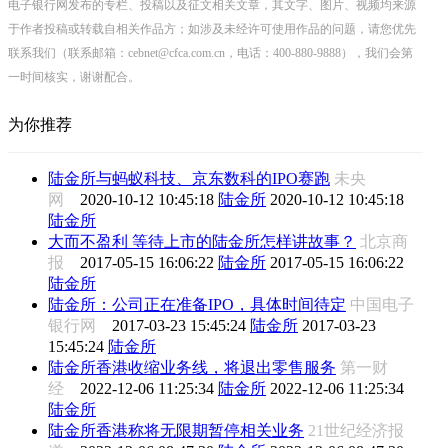
电子银行网发布的专栏、投稿以及征文相关文章，其文字、图片、视频均来源
于作者投稿或转载自相关作品方；如涉及未经许可使用作品的问题，请您优先
联系我们（联系邮箱：cebnet@cfca.com.cn，电话：400-880-9888），我们会第
一时间核实，谢谢配合。
为你推荐
陆金所与蚂蚁科技、京东数科的IPO赛跑
未央
网
2020-10-12 10:45:18
陆金所
2020-10-12 10:45:18
陆金所
大而不盈利 等待上市的陆金所怎样讲故事？
北京商
报
2017-05-15 16:06:22
陆金所
2017-05-15 16:06:22
陆金所
陆金所：公司正在准备IPO，具体时间待定
中国电子
银行网
2017-03-23 15:45:24
陆金所
2017-03-23
15:45:24
陆金所
陆金所香港收缩业务线，将退出零售服务
第一财
经
2022-12-06 11:25:34
陆金所
2022-12-06 11:25:34
陆金所
陆金所香港称将无限期暂停相关业务
21世纪经济报