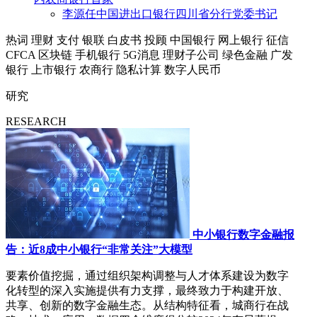
李源任中国进出口银行四川省分行党委书记
热词
理财
支付
银联
白皮书
投顾
中国银行
网上银行
征信
CFCA
区块链
手机银行
5G消息
理财子公司
绿色金融
广发
银行
上市银行
农商行
隐私计算
数字人民币
研究
RESEARCH
中小银行数字金融报
告：近8成中小银行“非常关注”大模型
要素价值挖掘，通过组织架构调整与人才体系建设为数字
化转型的深入实施提供有力支撑，最终致力于构建开放、
共享、创新的数字金融生态。从结构特征看，城商行在战