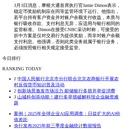
3月3日消息，摩根大通首席执行官Jamie Dimon表示，
稳定币奖励机制应在同等监管环境下运行。他指出，
若平台持有客户资金并对账户余额支付收益，本质与
银行吸收存款、支付利息无异，应适用与银行相同的
监管标准。 Dimon在接受CNBC采访时称，可接受的
折中方案是仅对交易行为提供奖励，而非对账户余额
支付利息。他强调，否则此类业务就属于银行业务，
必须按照银行相关规定接受监管。
今日排行
RANKING TODAY
1
中国人民银行北京市分行联合北京农商银行开展农
村反假货币知识普及活动
2
创新场景激发市场活力 邮储银行多措并举促消费
3
山城科创添动能！建行多举措破解科技企业融资难
题
案例｜2025年全球企业AI应用调查：日益扩大的AI价
值差距
央行发布2025年前三季度金融统计数据报告