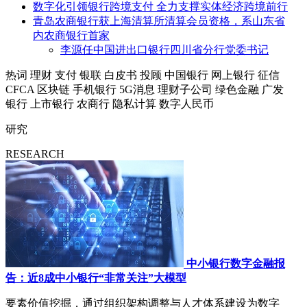
数字化引领银行跨境支付 全力支撑实体经济跨境前行
青岛农商银行获上海清算所清算会员资格，系山东省
内农商银行首家
李源任中国进出口银行四川省分行党委书记
热词
理财
支付
银联
白皮书
投顾
中国银行
网上银行
征信
CFCA
区块链
手机银行
5G消息
理财子公司
绿色金融
广发
银行
上市银行
农商行
隐私计算
数字人民币
研究
RESEARCH
中小银行数字金融报
告：近8成中小银行“非常关注”大模型
要素价值挖掘，通过组织架构调整与人才体系建设为数字