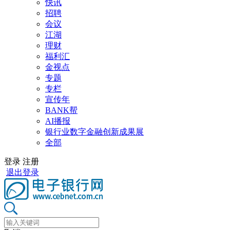
快讯
招聘
会议
江湖
理财
福利汇
金视点
专题
专栏
宣传年
BANK帮
AI播报
银行业数字金融创新成果展
全部
登录
注册
退出登录