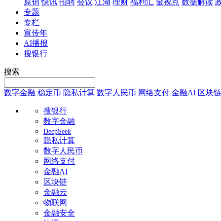
原创
快讯
招聘
会议
江湖
理财
福利汇
金视点
数据解读
专题
专栏
宣传年
AI播报
搜银行
搜索
数字金融
稳定币
隐私计算
数字人民币
网络支付
金融AI
区块
搜银行
数字金融
DeepSeek
隐私计算
数字人民币
网络支付
金融AI
区块链
金融云
物联网
金融安全