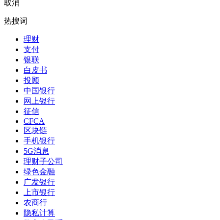
取消
热搜词
理财
支付
银联
白皮书
投顾
中国银行
网上银行
征信
CFCA
区块链
手机银行
5G消息
理财子公司
绿色金融
广发银行
上市银行
农商行
隐私计算