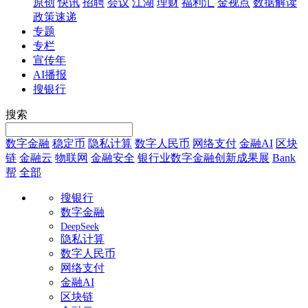
原创
快讯
招聘
会议
江湖
理财
福利汇
金视点
数据解读
政策速递
专题
专栏
宣传年
AI播报
搜银行
搜索
数字金融
稳定币
隐私计算
数字人民币
网络支付
金融AI
区块
链
金融云
物联网
金融安全
银行业数字金融创新成果展
Bank
帮
全部
搜银行
数字金融
DeepSeek
隐私计算
数字人民币
网络支付
金融AI
区块链