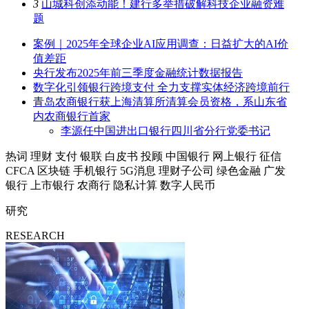
3
山城科创添动能！建行多举措破解科技企业融资难
题
案例｜2025年全球企业AI应用调查：日益扩大的AI价
值差距
央行发布2025年前三季度金融统计数据报告
数字化引领银行跨境支付 全力支撑实体经济跨境前行
青岛农商银行获上海清算所清算会员资格，系山东省
内农商银行首家
李源任中国进出口银行四川省分行党委书记
热词
理财
支付
银联
白皮书
投顾
中国银行
网上银行
征信
CFCA
区块链
手机银行
5G消息
理财子公司
绿色金融
广发
银行
上市银行
农商行
隐私计算
数字人民币
研究
RESEARCH