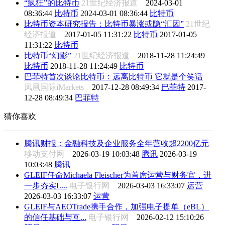
“疯狂”的比特币
21世纪经济报道
2024-03-01
08:36:44
比特币
2024-03-01 08:36:44
比特币
比特币资本研究报告：比特币暴涨或隐“汇因”
21世纪
经济报道
2017-01-05 11:31:22
比特币
2017-01-05
11:31:22
比特币
比特币“幻影”
21世纪经济报道
2018-11-28 11:24:49
比特币
2018-11-28 11:24:49
比特币
巴菲特首次谈论比特币：远离比特币 它就是个笑话
凤凰国际iMarkets
2017-12-28 08:49:34
巴菲特
2017-
12-28 08:49:34
巴菲特
猜你喜欢
腾讯财报：金融科技及企业服务全年营收超2200亿元
移动支付网
2026-03-19 10:03:48
腾讯
2026-03-19
10:03:48
腾讯
GLEIF任命Michaela Fleischer为首席运营与财务官，进
一步夯实L...
电子银行网
2026-03-03 16:33:07
运营
2026-03-03 16:33:07
运营
GLEIF与AEOTrade携手合作，加强电子提单（eBL）
的信任基础与互...
电子银行网
2026-02-12 15:10:26