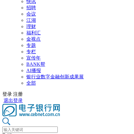
快讯
招聘
会议
江湖
理财
福利汇
金视点
专题
专栏
宣传年
BANK帮
AI播报
银行业数字金融创新成果展
全部
登录
注册
退出登录