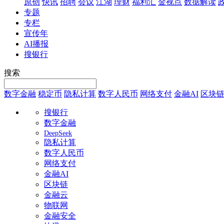
原创
快讯
招聘
会议
江湖
理财
福利汇
金视点
数据解读
专题
专栏
宣传年
AI播报
搜银行
搜索
数字金融
稳定币
隐私计算
数字人民币
网络支付
金融AI
区块
搜银行
数字金融
DeepSeek
隐私计算
数字人民币
网络支付
金融AI
区块链
金融云
物联网
金融安全