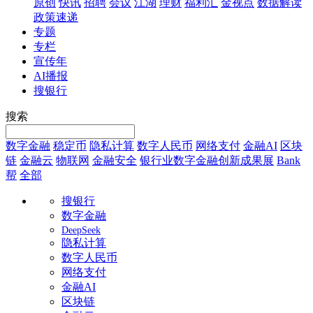
原创
快讯
招聘
会议
江湖
理财
福利汇
金视点
数据解读
政策速递
专题
专栏
宣传年
AI播报
搜银行
搜索
数字金融
稳定币
隐私计算
数字人民币
网络支付
金融AI
区块
链
金融云
物联网
金融安全
银行业数字金融创新成果展
Bank
帮
全部
搜银行
数字金融
DeepSeek
隐私计算
数字人民币
网络支付
金融AI
区块链