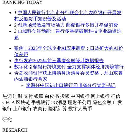
RANKING TODAY
1
中国人民银行北京市分行联合北京农商银行开展农
村反假货币知识普及活动
2
创新场景激发市场活力 邮储银行多措并举促消费
3
山城科创添动能！建行多举措破解科技企业融资难
题
案例｜2025年全球企业AI应用调查：日益扩大的AI价
值差距
央行发布2025年前三季度金融统计数据报告
数字化引领银行跨境支付 全力支撑实体经济跨境前行
青岛农商银行获上海清算所清算会员资格，系山东省
内农商银行首家
李源任中国进出口银行四川省分行党委书记
热词
理财
支付
银联
白皮书
投顾
中国银行
网上银行
征信
CFCA
区块链
手机银行
5G消息
理财子公司
绿色金融
广发
银行
上市银行
农商行
隐私计算
数字人民币
研究
RESEARCH