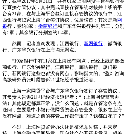
计，截至2017年5月31日，共有61家上海网贷平台与银行签
订直接存管协议，其中完成直接存管系统对接并上线的平
台有21家。在与上海平台签订直接存管协议的银行中，江
西银行与12家上海平台签订协议，位居榜首；其次是新
网
银
行，签约8家；
徽商银行
和广东华兴银行并列第三，分别
有5家；其余银行分别签约1-4家。
然而，记者查询发现，江西银行、
新网银行
、徽商银
行、广东华兴银行在上海均无网点。
“19家银行中有11家在上海没有网点，已经上线的像徽
商银行、广东华兴银行、江西银行、廊坊银行、厦门银
行、新网银行这些也都没有网点，影响挺大的。”盈灿咨询
高级研究员张叶霞告诉21世纪经济报道记者。
上海一家网贷平台与广东华兴银行签订了存管协议，
其负责人告诉21世纪经济报道记者：“（上海网贷监管办
法）其他规定都算正常，没什么问题，就是存管这条有点
疑问，主要是中小银行做网贷资金存管业务，很多在上海
没有网点。难道之前的存管工作都作废了？钱都白花了？”
不过，上海网贷监管办法还是征求意见稿，并未定
稿。上海金融办官网显示，现向社会公开征求意见，相关