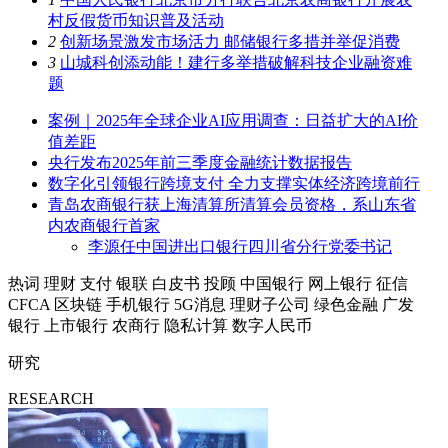
村反假货币知识普及活动
2
创新场景激发市场活力 邮储银行多措并举促消费
3
山城科创添动能！建行多举措破解科技企业融资难
题
案例｜2025年全球企业AI应用调查：日益扩大的AI价
值差距
央行发布2025年前三季度金融统计数据报告
数字化引领银行跨境支付 全力支撑实体经济跨境前行
青岛农商银行获上海清算所清算会员资格，系山东省
内农商银行首家
李源任中国进出口银行四川省分行党委书记
热词
理财
支付
银联
白皮书
投顾
中国银行
网上银行
征信
CFCA
区块链
手机银行
5G消息
理财子公司
绿色金融
广发
银行
上市银行
农商行
隐私计算
数字人民币
研究
RESEARCH