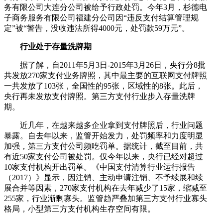
务有限公司大连分公司被给予行政处罚。今年3月，杉德电
子商务服务有限公司福建分公司因“违反支付结算管理规
定”被“警告，没收违法所得4000元，处罚款59万元”。
行业处于存量洗牌期
据了解，自2011年5月3日-2015年3月26日，央行分8批
共发放270家支付业务牌照，其中最主要的互联网支付牌照
一共发放了103张，全国性的95张，区域性的8张。此后，
央行再未发放支付牌照。第三方支付行业步入存量洗牌
期。
近几年，在越来越多企业拿到支付牌照后，行业问题
暴露。自去年以来，监管开始发力，处罚频率和力度明显
加强，第三方支付公司频吃罚单。据统计，截至目前，共
有近50家支付公司被处罚。仅今年以来，央行已经对超过
10家支付机构开出罚单。《中国支付清算行业运行报告
（2017）》显示，因注销、主动申请注销、不予续展和续
展合并等因素，270家支付机构在去年减少了15家，缩减至
255家，行业渐剩寡头。监管趋严叠加第三方支付行业寡头
格局，小型第三方支付机构生存空间有限。