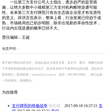
一位第三方支付公司人士指出，逐步趋严的监管措
施，让绝大多数中小规模第三方支付机构断绝逆袭可能
性。未来第三方支付牌照只有在生态级企业里才有实质性
的意义。薛洪言也表示，整体上看，行业发展已经趋于成
熟，市场格局也已初步明朗，除非出现新的革命性技术，
行业内出现逆袭的概率已经不大。
责任编辑：王超
免责声明：
电子银行网发布的专栏、投稿以及征文相关文章，其文字、图片、视频均来源
于作者投稿或转载自相关作品方；如涉及未经许可使用作品的问题，请您优先
联系我们（联系邮箱：cebnet@cfca.com.cn，电话：400-880-9888），我们会第
一时间核实，谢谢配合。
为你推荐
支付牌照的终极战争
钱生钱
2017-09-18 16:37:21
支
付
2017-09-18 16:37:21
支付