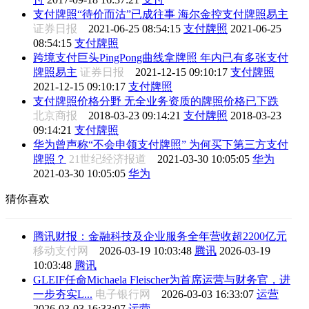
支付牌照“待价而沽”已成往事 海尔金控支付牌照易主
证券日报
2021-06-25 08:54:15
支付牌照
2021-06-25
08:54:15
支付牌照
跨境支付巨头PingPong曲线拿牌照 年内已有多张支付
牌照易主
证券日报
2021-12-15 09:10:17
支付牌照
2021-12-15 09:10:17
支付牌照
支付牌照价格分野 无全业务资质的牌照价格已下跌
北京商报
2018-03-23 09:14:21
支付牌照
2018-03-23
09:14:21
支付牌照
华为曾声称“不会申领支付牌照” 为何买下第三方支付
牌照？
21世纪经济报道
2021-03-30 10:05:05
华为
2021-03-30 10:05:05
华为
猜你喜欢
腾讯财报：金融科技及企业服务全年营收超2200亿元
移动支付网
2026-03-19 10:03:48
腾讯
2026-03-19
10:03:48
腾讯
GLEIF任命Michaela Fleischer为首席运营与财务官，进
一步夯实L...
电子银行网
2026-03-03 16:33:07
运营
2026-03-03 16:33:07
运营