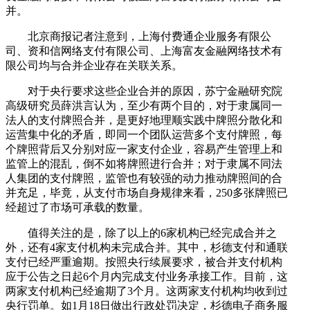
并。
北京商报记者注意到，上海付费通企业服务有限公
司、资和信网络支付有限公司、上海富友金融网络技术有
限公司均与合并企业存在关联关系。
对于央行要求这些企业合并的原因，苏宁金融研究院
高级研究员薛洪言认为，至少有两个目的，对于隶属同一
法人的支付牌照合并，是更好地理顺实践中牌照分散化和
运营集中化的矛盾，即同一个团队运营多个支付牌照，每
个牌照背后又分别对应一家支付企业，容易产生管理上和
监管上的混乱，倒不如将牌照进行合并；对于隶属不同法
人集团的支付牌照，监管也有较强的动力推动牌照间的合
并充足，毕竟，从支付市场自身规律来看，250多张牌照已
经超过了市场可承载的数量。
值得关注的是，除了以上的6家机构已经完成合并之
外，还有4家支付机构未完成合并。其中，杉德支付和通联
支付已经严重逾期。按照央行续展要求，被合并支付机构
应于公告之日起6个月内完成支付业务承接工作。目前，这
两家支付机构已经逾期了3个月。这两家支付机构均收到过
央行罚单。如1月18日做出行政处罚决定，杉德电子商务服