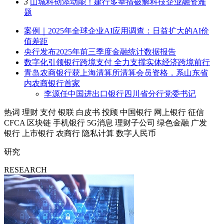
3
山城科创添动能！建行多举措破解科技企业融资难
题
案例｜2025年全球企业AI应用调查：日益扩大的AI价
值差距
央行发布2025年前三季度金融统计数据报告
数字化引领银行跨境支付 全力支撑实体经济跨境前行
青岛农商银行获上海清算所清算会员资格，系山东省
内农商银行首家
李源任中国进出口银行四川省分行党委书记
热词
理财
支付
银联
白皮书
投顾
中国银行
网上银行
征信
CFCA
区块链
手机银行
5G消息
理财子公司
绿色金融
广发
银行
上市银行
农商行
隐私计算
数字人民币
研究
RESEARCH