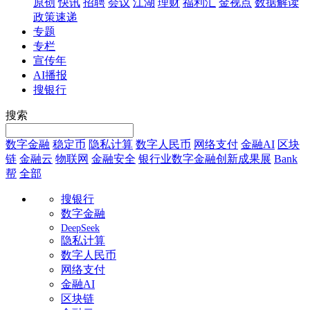
原创
快讯
招聘
会议
江湖
理财
福利汇
金视点
数据解读
政策速递
专题
专栏
宣传年
AI播报
搜银行
搜索
数字金融
稳定币
隐私计算
数字人民币
网络支付
金融AI
区块
链
金融云
物联网
金融安全
银行业数字金融创新成果展
Bank
帮
全部
搜银行
数字金融
DeepSeek
隐私计算
数字人民币
网络支付
金融AI
区块链