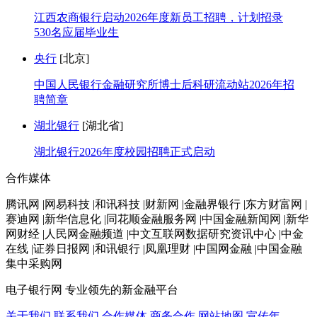
江西农商银行启动2026年度新员工招聘，计划招录
530名应届毕业生
央行
[北京]
中国人民银行金融研究所博士后科研流动站2026年招
聘简章
湖北银行
[湖北省]
湖北银行2026年度校园招聘正式启动
合作媒体
腾讯网 |网易科技 |和讯科技 |财新网 |金融界银行 |东方财富网 |
赛迪网 |新华信息化 |同花顺金融服务网 |中国金融新闻网 |新华
网财经 |人民网金融频道 |中文互联网数据研究资讯中心 |中金
在线 |证券日报网 |和讯银行 |凤凰理财 |中国网金融 |中国金融
集中采购网
电子银行网
专业领先的新金融平台
关于我们
联系我们
合作媒体
商务合作
网站地图
宣传年