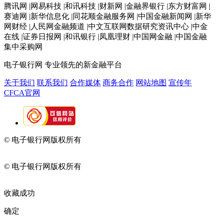
腾讯网 |网易科技 |和讯科技 |财新网 |金融界银行 |东方财富网 |
赛迪网 |新华信息化 |同花顺金融服务网 |中国金融新闻网 |新华
网财经 |人民网金融频道 |中文互联网数据研究资讯中心 |中金
在线 |证券日报网 |和讯银行 |凤凰理财 |中国网金融 |中国金融
集中采购网
电子银行网
专业领先的新金融平台
关于我们
联系我们
合作媒体
商务合作
网站地图
宣传年
CFCA官网
© 电子银行网版权所有
京ICP备05045998号-2
京公网安备
11010202009082
© 电子银行网版权所有
京ICP备05045998号-2
京公网安备
11010202009082
收藏成功
确定