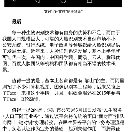
支付宝还支持“刷脸算命”
最后
每一种生物识别技术都有自身的优势和不足，而由于
我国人口规模巨大，可靠的人脸识别技术自然市场不小。
公安系统、银行系统、电子政务等领域都给人脸识别提供
了发展土壤。近年来，人脸识别迅速发展，基本上半年就
可迭代一次。在国内，中国科学院、商汤、云从、腾讯优
图、百度人脸团队等机构和团队都有相当不错的技术积
累。
值得一提的是，基本上各家都是有“靠山”的主。而阿里
则招了不少计算机视觉、图像识别等工程师，后来又拉上
了Face++来搞这个事情。并且，蚂蚁金服还在2015年参与
了Face++B轮融资。
值得一提2的是，深圳市公安局5月10日发布“民生警务
+人口三随迁业务”，通过该平台将传统的窗口“面对面”排队
向网上“键对键”办理转变。在民生警务平台的业务办理流程
中，实名认证作为业务的基础，起到关键作用，而腾讯征