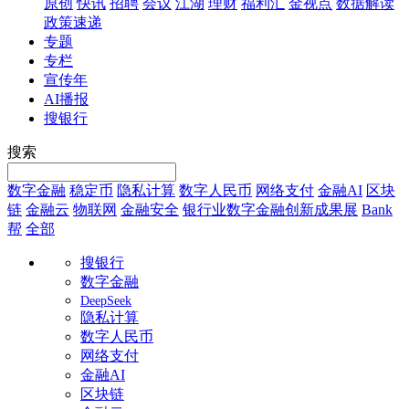
原创
快讯
招聘
会议
江湖
理财
福利汇
金视点
数据解读
政策速递
专题
专栏
宣传年
AI播报
搜银行
搜索
数字金融
稳定币
隐私计算
数字人民币
网络支付
金融AI
区块
链
金融云
物联网
金融安全
银行业数字金融创新成果展
Bank
帮
全部
搜银行
数字金融
DeepSeek
隐私计算
数字人民币
网络支付
金融AI
区块链