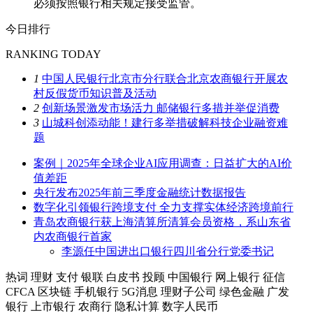
必须按照银行相关规定接受监管。
今日排行
RANKING TODAY
1
中国人民银行北京市分行联合北京农商银行开展农
村反假货币知识普及活动
2
创新场景激发市场活力 邮储银行多措并举促消费
3
山城科创添动能！建行多举措破解科技企业融资难
题
案例｜2025年全球企业AI应用调查：日益扩大的AI价
值差距
央行发布2025年前三季度金融统计数据报告
数字化引领银行跨境支付 全力支撑实体经济跨境前行
青岛农商银行获上海清算所清算会员资格，系山东省
内农商银行首家
李源任中国进出口银行四川省分行党委书记
热词
理财
支付
银联
白皮书
投顾
中国银行
网上银行
征信
CFCA
区块链
手机银行
5G消息
理财子公司
绿色金融
广发
银行
上市银行
农商行
隐私计算
数字人民币