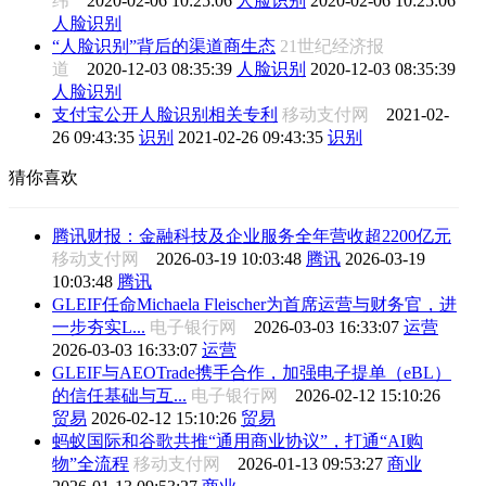
纬
2020-02-06 10:25:06
人脸识别
2020-02-06 10:25:06
人脸识别
“人脸识别”背后的渠道商生态
21世纪经济报
道
2020-12-03 08:35:39
人脸识别
2020-12-03 08:35:39
人脸识别
支付宝公开人脸识别相关专利
移动支付网
2021-02-
26 09:43:35
识别
2021-02-26 09:43:35
识别
猜你喜欢
腾讯财报：金融科技及企业服务全年营收超2200亿元
移动支付网
2026-03-19 10:03:48
腾讯
2026-03-19
10:03:48
腾讯
GLEIF任命Michaela Fleischer为首席运营与财务官，进
一步夯实L...
电子银行网
2026-03-03 16:33:07
运营
2026-03-03 16:33:07
运营
GLEIF与AEOTrade携手合作，加强电子提单（eBL）
的信任基础与互...
电子银行网
2026-02-12 15:10:26
贸易
2026-02-12 15:10:26
贸易
蚂蚁国际和谷歌共推“通用商业协议”，打通“AI购
物”全流程
移动支付网
2026-01-13 09:53:27
商业