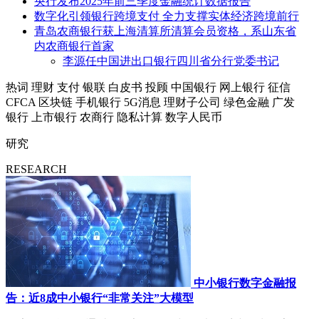
央行发布2025年前三季度金融统计数据报告
数字化引领银行跨境支付 全力支撑实体经济跨境前行
青岛农商银行获上海清算所清算会员资格，系山东省
内农商银行首家
李源任中国进出口银行四川省分行党委书记
热词
理财
支付
银联
白皮书
投顾
中国银行
网上银行
征信
CFCA
区块链
手机银行
5G消息
理财子公司
绿色金融
广发
银行
上市银行
农商行
隐私计算
数字人民币
研究
RESEARCH
中小银行数字金融报
告：近8成中小银行“非常关注”大模型