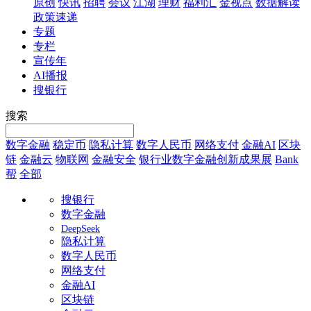
原创
快讯
招聘
会议
江湖
理财
福利汇
金视点
数据解读
政策速递
专题
专栏
宣传年
AI播报
搜银行
搜索
数字金融
稳定币
隐私计算
数字人民币
网络支付
金融AI
区块
链
金融云
物联网
金融安全
银行业数字金融创新成果展
Bank
帮
全部
搜银行
数字金融
DeepSeek
隐私计算
数字人民币
网络支付
金融AI
区块链