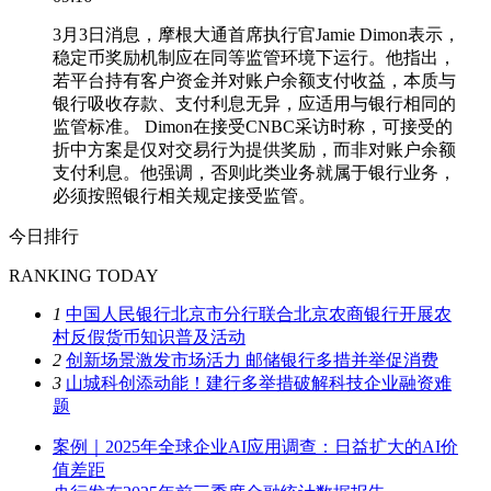
3月3日消息，摩根大通首席执行官Jamie Dimon表示，
稳定币奖励机制应在同等监管环境下运行。他指出，
若平台持有客户资金并对账户余额支付收益，本质与
银行吸收存款、支付利息无异，应适用与银行相同的
监管标准。 Dimon在接受CNBC采访时称，可接受的
折中方案是仅对交易行为提供奖励，而非对账户余额
支付利息。他强调，否则此类业务就属于银行业务，
必须按照银行相关规定接受监管。
今日排行
RANKING TODAY
1
中国人民银行北京市分行联合北京农商银行开展农
村反假货币知识普及活动
2
创新场景激发市场活力 邮储银行多措并举促消费
3
山城科创添动能！建行多举措破解科技企业融资难
题
案例｜2025年全球企业AI应用调查：日益扩大的AI价
值差距