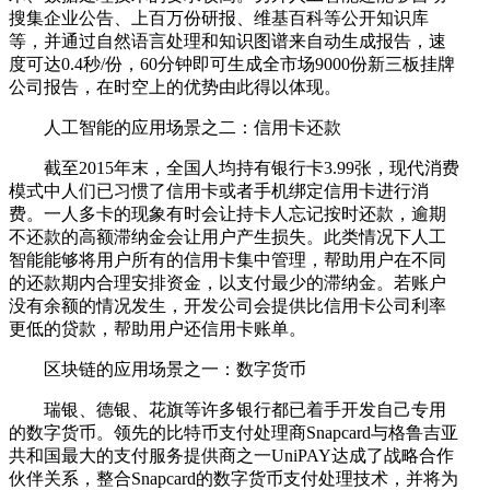
搜集企业公告、上百万份研报、维基百科等公开知识库
等，并通过自然语言处理和知识图谱来自动生成报告，速
度可达0.4秒/份，60分钟即可生成全市场9000份新三板挂牌
公司报告，在时空上的优势由此得以体现。
人工智能的应用场景之二：信用卡还款
截至2015年末，全国人均持有银行卡3.99张，现代消费
模式中人们已习惯了信用卡或者手机绑定信用卡进行消
费。一人多卡的现象有时会让持卡人忘记按时还款，逾期
不还款的高额滞纳金会让用户产生损失。此类情况下人工
智能能够将用户所有的信用卡集中管理，帮助用户在不同
的还款期内合理安排资金，以支付最少的滞纳金。若账户
没有余额的情况发生，开发公司会提供比信用卡公司利率
更低的贷款，帮助用户还信用卡账单。
区块链的应用场景之一：数字货币
瑞银、德银、花旗等许多银行都已着手开发自己专用
的数字货币。领先的比特币支付处理商Snapcard与格鲁吉亚
共和国最大的支付服务提供商之一UniPAY达成了战略合作
伙伴关系，整合Snapcard的数字货币支付处理技术，并将为