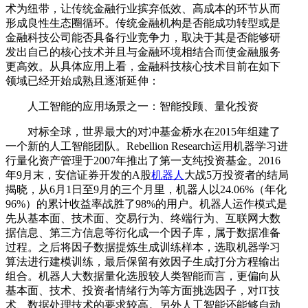
术为纽带，让传统金融行业摈弃低效、高成本的环节从而
形成良性生态圈循环。传统金融机构是否能成功转型或是
金融科技公司能否具备行业竞争力，取决于其是否能够研
发出自己的核心技术并且与金融环境相结合而使金融服务
更高效。从具体应用上看，金融科技核心技术目前在如下
领域已经开始成熟且逐渐延伸：
人工智能的应用场景之一：智能投顾、量化投资
对标全球，世界最大的对冲基金桥水在2015年组建了
一个新的人工智能团队。Rebellion Research运用机器学习进
行量化资产管理于2007年推出了第一支纯投资基金。2016
年9月末，安信证券开发的A股
机器人
大战5万投资者的结局
揭晓，从6月1日至9月的三个月里，机器人以24.06%（年化
96%）的累计收益率战胜了98%的用户。机器人运作模式是
先从基本面、技术面、交易行为、终端行为、互联网大数
据信息、第三方信息等衍化成一个因子库，属于数据准备
过程。之后将因子数据提炼生成训练样本，选取机器学习
算法进行建模训练，最后保留有效因子生成打分方程输出
组合。机器人大数据量化选股较人类智能而言，更偏向从
基本面、技术、投资者情绪行为等方面挑选因子，对IT技
术、数据处理技术的要求较高。另外人工智能还能够自动