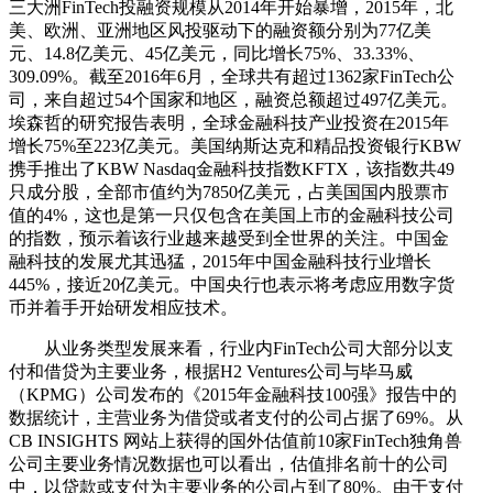
三大洲FinTech投融资规模从2014年开始暴增，2015年，北
美、欧洲、亚洲地区风投驱动下的融资额分别为77亿美
元、14.8亿美元、45亿美元，同比增长75%、33.33%、
309.09%。截至2016年6月，全球共有超过1362家FinTech公
司，来自超过54个国家和地区，融资总额超过497亿美元。
埃森哲的研究报告表明，全球金融科技产业投资在2015年
增长75%至223亿美元。美国纳斯达克和精品投资银行KBW
携手推出了KBW Nasdaq金融科技指数KFTX，该指数共49
只成分股，全部市值约为7850亿美元，占美国国内股票市
值的4%，这也是第一只仅包含在美国上市的金融科技公司
的指数，预示着该行业越来越受到全世界的关注。中国金
融科技的发展尤其迅猛，2015年中国金融科技行业增长
445%，接近20亿美元。中国央行也表示将考虑应用数字货
币并着手开始研发相应技术。
从业务类型发展来看，行业内FinTech公司大部分以支
付和借贷为主要业务，根据H2 Ventures公司与毕马威
（KPMG）公司发布的《2015年金融科技100强》报告中的
数据统计，主营业务为借贷或者支付的公司占据了69%。从
CB INSIGHTS 网站上获得的国外估值前10家FinTech独角兽
公司主要业务情况数据也可以看出，估值排名前十的公司
中，以贷款或支付为主要业务的公司占到了80%。由于支付