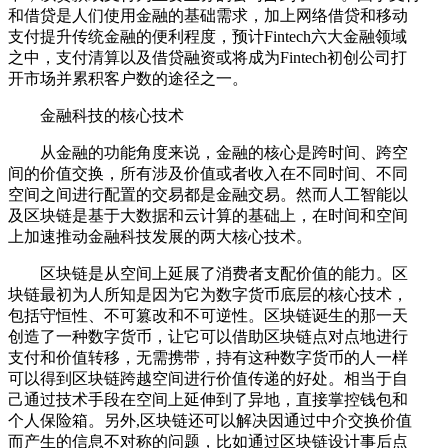
和借贷是人们使用金融的基础需求，加上网络借贷和移动
支付提升传统金融的便利程度，预计Fintech六大金融领域
之中，支付清算以及借贷融资或将成为Fintech初创公司打
开市场并累积客户数的途径之一。
金融科技的核心技术
从金融的功能角度来说，金融的核心是跨时间、跨空
间的价值交换，所有涉及价值或者收入在不同时间、不同
空间之间进行配置的交易都是金融交易。然而人工智能以
及区块链是基于大数据和云计算的基础上，在时间和空间
上加速推动金融科技发展的两大核心技术。
区块链是从空间上延展了消费者支配价值的能力。区
块链最初为人所知是因为它为数字货币底层的核心技术，
包括守恒性、不可篡改和不可逆性。区块链诞生的那一天
创造了一种数字货币，让它可以借助区块链点对点地进行
支付和价值转移，无需携带，持有这种数字货币的人一样
可以得到区块链跨越空间进行价值传递的好处。相当于自
己通过技术手段在空间上延伸到了异地，直接掌控钱包和
个人保险箱。另外,区块链还可以解决因通过中介交换价值
而产生的信息不对称的问题，比如通过区块链设计事后点