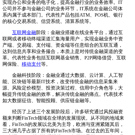
实现办公和业务的电子化，提高金融行业的业务效率。IT
公司并不参与金融公司的业务环节，IT系统在金融公司体
系内属于成本部门。代表性产品包括ATM、POS机、银行
的核心交易系统、信贷系统、清算系统等。
互联网金融
阶段：金融业搭建在线业务平台，通过互
联网或者移动终端渠道汇集海量用户，实现金融业务中资
产端、交易端、支付端、资金端等任意组合的互联互通，
达到信息共享和业务撮合，本质上是对传统金融渠道的变
革。代表性业务包括互联网基金销售、P2P网络借贷、互联
网保险、
移动支付
等。
金融科技阶段：金融业通过大数据、云计算、人工智
能、区块链等最新IT技术，改变传统金融的信息采集来
源、风险定价模型、投资决策过程、信用中介角色等，大
幅提升传统金融的效率，解决传统金融的痛点。代表技术
如大数据征信、智能投顾、供应链金融等。
经历了上述三个发展阶段后，许多研究通过风投融资
额来判断FinTech领域在全球的发展现状。从不同的地域来
看，FinTech的发展以北美为主导，欧洲与亚洲紧随其后，
三大洲几乎占据了所有的FinTech市场。在过去的五年间，