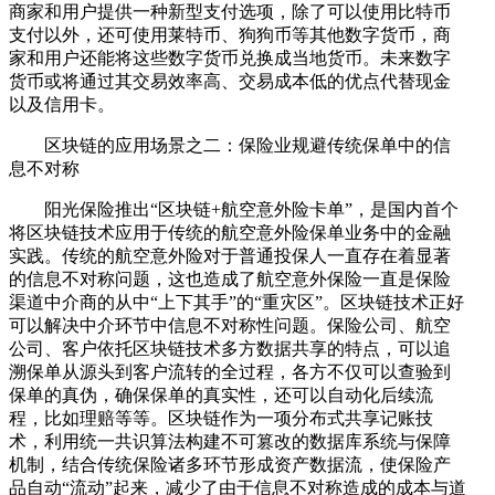
商家和用户提供一种新型支付选项，除了可以使用比特币
支付以外，还可使用莱特币、狗狗币等其他数字货币，商
家和用户还能将这些数字货币兑换成当地货币。未来数字
货币或将通过其交易效率高、交易成本低的优点代替现金
以及信用卡。
区块链的应用场景之二：保险业规避传统保单中的信
息不对称
阳光保险推出“区块链+航空意外险卡单”，是国内首个
将区块链技术应用于传统的航空意外险保单业务中的金融
实践。传统的航空意外险对于普通投保人一直存在着显著
的信息不对称问题，这也造成了航空意外保险一直是保险
渠道中介商的从中“上下其手”的“重灾区”。区块链技术正好
可以解决中介环节中信息不对称性问题。保险公司、航空
公司、客户依托区块链技术多方数据共享的特点，可以追
溯保单从源头到客户流转的全过程，各方不仅可以查验到
保单的真伪，确保保单的真实性，还可以自动化后续流
程，比如理赔等等。区块链作为一项分布式共享记账技
术，利用统一共识算法构建不可篡改的数据库系统与保障
机制，结合传统保险诸多环节形成资产数据流，使保险产
品自动“流动”起来，减少了由于信息不对称造成的成本与道