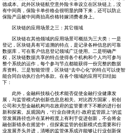
德成本。此外区块链航空意外险卡单设立在区块链上，没
有中间商，保险卡单价格会很明显的降下来，还可以防止
保险产品被中间商抬高价格转嫁消费者身上。
区块链的应用场景之三：其它领域
区块链在其他领域的应用场景可概括为三大类：一是
登记，区块链具有可追溯的特点，是记录各种信息的可靠
数据库，可在客户信息登记领域广泛使用。二是明确产
权，区块链数据共享的特点使得各个机构和个人均可参与
整个系统的运作，每个参与节点都能获得一份完整的数据
库资料。三是智能管理，区块链“去中心化”的特点可以使智
能合同自动执行合约条款。在各个领域的应用可归结如
下：
此外，金融科技核心技术能否促使金融行业健康发
展，与监管模式的创新也息息相关。对比西方国家，初创
公司和大型金融机构均在政府的监管要求下不断的进行创
新和探索。反观国内，“行业自律先行-政府监管跟上”的监
管发展路径也许在某种程度上有利于促进创新，不会将金
融创新错杀在摇篮中，但探索监管的创新模式也需要和行
业发展齐头并进，清晰的监管体系或许能够让行业创新保