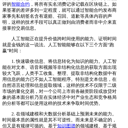
评的
智能合约
，将所有实名消费记录记载在区块链上。如
果签署的差评多到一定程度，就可以通过智能合约发布商
家事先私钥签名含有退赔、召回、道歉等具体内容的声
明，这样的技术手段可以真正做到由消费者而非中介来直
接掌控交易信息。
人工智能正在提升价值跨时间使用的能力。证明时间
就是金钱的这一说法。人工智能能够在以下三个方面“跑
赢”时间：
1. 快速吸收信息、将信息转化为知识的能力。人工智
能在对文本、语音和视频等非结构化信息的获取方面出现
较大飞跃，人类手工收集、整理、提取非结构化数据中有
用信息的能力已不如人工智能程序。特别是文本信息，在
自然语言处理和信息提取领域，这样的技术不仅限于二级
市场的量化交易，对一个公司上市前各融资阶段或放贷对
象的基本面分析乃至在实体经济中对产业生态和竞争格局
的分析等都可以使用这样的技术来争取时间优势。
2. 在领域建模和大数据分析基础上预测未来的能力。
时间最本质的属性就是其不可逆性。而未来是不确定的，
但又是有规律可循的。基于
知识图谱
的领域建模、基于规