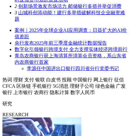
2
创新场景激发市场活力 邮储银行多措并举促消费
3
山城科创添动能！建行多举措破解科技企业融资难
题
案例｜2025年全球企业AI应用调查：日益扩大的AI价
值差距
央行发布2025年前三季度金融统计数据报告
数字化引领银行跨境支付 全力支撑实体经济跨境前行
青岛农商银行获上海清算所清算会员资格，系山东省
内农商银行首家
李源任中国进出口银行四川省分行党委书记
热词
理财
支付
银联
白皮书
投顾
中国银行
网上银行
征信
CFCA
区块链
手机银行
5G消息
理财子公司
绿色金融
广发
银行
上市银行
农商行
隐私计算
数字人民币
研究
RESEARCH